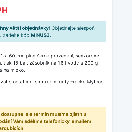
PH
hny větší objednávky!
Objednejte alespoň
ku zadejte kód
MINUS3
.
ířka 60 cm, plně černé provedení, senzorové
 tlak 15 bar, zásobník na 1,8 l vody a 200 g
a na mléko.
t s ostatními spotřebiči řady Franke Mythos.
 dostupné, ale termín musíme zjistit u
odání Vám sdělíme telefonicky, emailem
ardubicích.