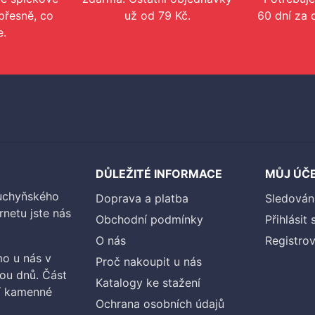
přesně, co
už od 79 Kč.
60 dní za 
e.
DŮLEŽITÉ INFORMACE
MŮJ ÚČ
kuchyňského
Doprava a platba
Sledován
rnetu jste nás
Obchodní podmínky
Přihlásit 
O nás
Registrov
o u nás v
Proč nakoupit u nás
vou dnů. Část
Katalogy ke stažení
ší kamenné
Ochrana osobních údajů