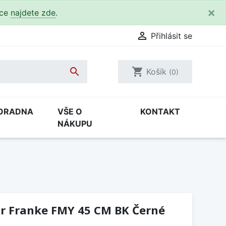
×
kce
najdete zde
.

Přihlásit se

shopping_cart
Košík
(0)
ORADNA
VŠE O
KONTAKT
NÁKUPU
r Franke FMY 45 CM BK Černé