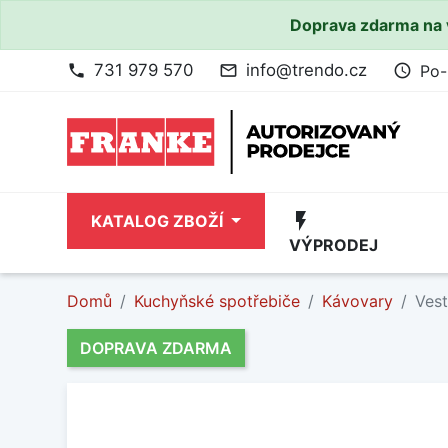
Doprava zdarma na 
731 979 570
info@trendo.cz
Po-
phone
mail_outline
access_time
flash_on
KATALOG ZBOŽÍ
VÝPRODEJ
Domů
Kuchyňské spotřebiče
Kávovary
Ves
DOPRAVA ZDARMA