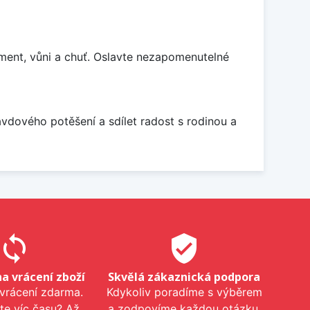
ment, vůni a chuť. Oslavte nezapomenutelné
avdového potěšení a sdílet radost s rodinou a
sync
verified_user
na vrácení zboží
Skvělá zákaznická podpora
 vrácení zdarma.
Kdykoliv poradíme s výběrem
te víc času? Až
a zodpovíme každou otázku.