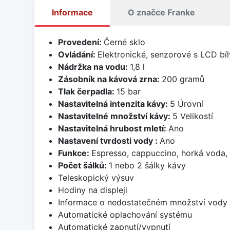
Informace
O značce Franke
Provedení:
Černé sklo
Ovládání:
Elektronické, senzorové s LCD bí
Nádržka na vodu:
1,8 l
Zásobník na kávová zrna:
200 gramů
Tlak čerpadla:
15 bar
Nastavitelná intenzita kávy:
5 Úrovní
Nastavitelné množství kávy:
5 Velikostí
Nastavitelná hrubost mletí:
Ano
Nastavení tvrdosti vody :
Ano
Funkce:
Espresso, cappuccino, horká voda,
Počet šálků:
1 nebo 2 šálky kávy
Teleskopický výsuv
Hodiny na displeji
Informace o nedostatečném množství vody
Automatické oplachování systému
Automatické zapnutí/vypnutí