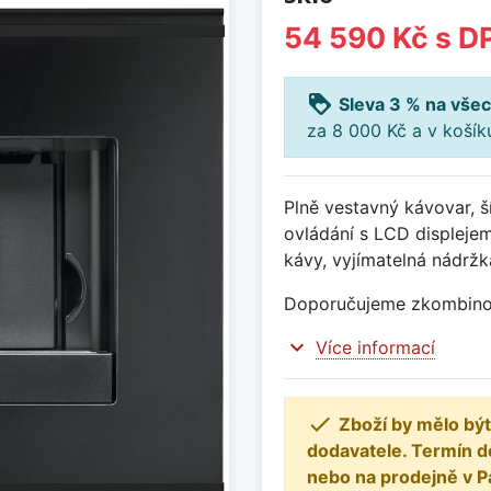
54 590 Kč
s D
loyalty
Sleva 3 % na všec
za 8 000 Kč a v koší
Plně vestavný kávovar, š
ovládání s LCD displejem,
kávy, vyjímatelná nádržk
Doporučujeme zkombinova
expand_more
Více informací

Zboží by mělo být
dodavatele. Termín d
nebo na prodejně v P