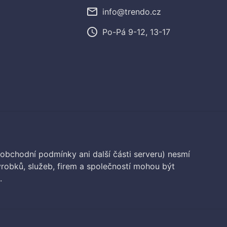
mail_outline
info@trendo.cz
access_time
Po-Pá 9-12, 13-17
 obchodní podmínky ani další části serveru) nesmí
robků, služeb, firem a společností mohou být
.