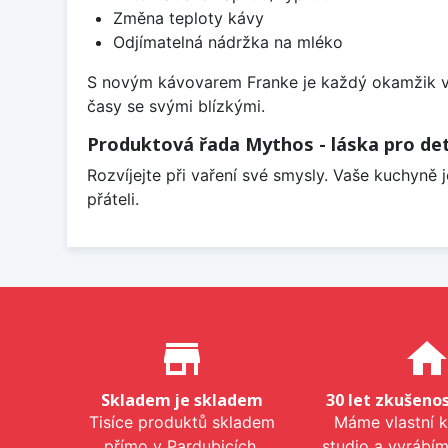
Změna teploty kávy
Odjímatelná nádržka na mléko
S novým kávovarem Franke je každý okamžik vh
časy se svými blízkými.
Produktová řada Mythos - láska pro det
Rozvíjejte při vaření své smysly. Vaše kuchyně 
přáteli.
Proč nakupovat u nás?
store_mall_directory
hom
Skladem je skladem
30 let zkušenos
Tisíce produktů skladem
Máme vlastní 
přímo v Pardubicích.
studio a vyrábí