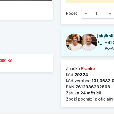
Počet
−
+
Jakýkol
+420
phone
Po-Pá
000 Kč
Značka
Franke
Kód
29324
Kód výrobce
131.0682.
EAN
7612986232868
Záruka
24 měsíců
Zboží pochází z oficiální