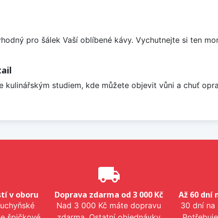
odný pro šálek Vaší oblíbené kávy. Vychutnejte si ten mo
ail
je kulinářským studiem, kde můžete objevit vůni a chuť opr
e
local_shipping
tí v oboru
Doprava zdarma od 3 000 Kč
Až 60 dní 
kuchyňské
Nad 3 000 Kč máte dopravu
30 dní na
me špičkové
zdarma. Ostatní objednávky
Potřebuje