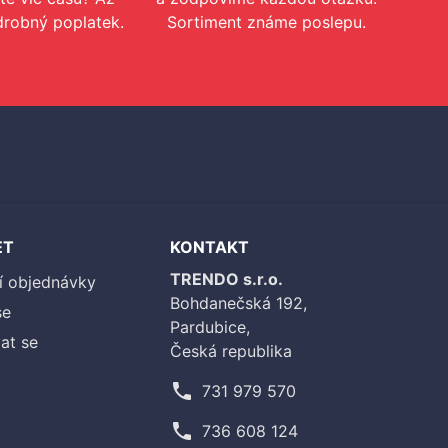
drobný poplatek.
Sortiment známe poslepu.
ET
KONTAKT
TRENDO s.r.o.
í objednávky
Bohdanečská 192,
se
Pardubice,
at se
Česká republika
phone
731 979 570
phone
736 608 124