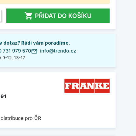

PŘIDAT DO KOŠÍKU
iv dotaz? Rádi vám poradíme.
 731 979 570
info@trendo.cz
mail_outline
 9-12, 13-17
091
 distribuce pro ČR