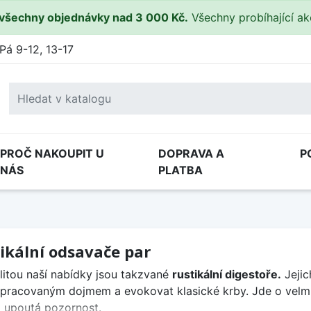
všechny objednávky nad 3 000 Kč.
Všechny probíhající a
Pá 9-12, 13-17
PROČ NAKOUPIT U
DOPRAVA A
P
NÁS
PLATBA
ikální odsavače par
litou naší nabídky jsou takzvané
rustikální digestoře.
Jejic
pracovaným dojmem a evokovat klasické krby. Jde o velmi 
 upoutá pozornost.