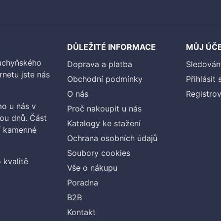
DŮLEŽITÉ INFORMACE
MŮJ ÚČ
kuchyňského
Doprava a platba
Sledován
rnetu jste nás
Obchodní podmínky
Přihlásit 
O nás
Registrov
o u nás v
Proč nakoupit u nás
vou dnů. Část
Katalogy ke stažení
ší kamenné
Ochrana osobních údajů
Soubory cookies
 kvalitě
Vše o nákupu
Poradna
B2B
Kontakt