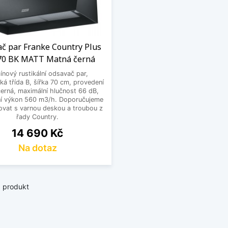
tým parametrem je také výkon. Naše modely disponují třemi
aké posuvné přepínače. Hlučnost je nízká, samozřejmostí j
pší rustikální digestoře pro vás
č par Franke Country Plus
 vybírat také z široké nabídky
příslušenství k digestořím
, 
70 BK MATT Matná černá
k druhů filtrů pachu.
nový rustikální odsavač par,
ká třída B, šířka 70 cm, provedení
je vaše kuchyň zařízená ve venkovském stylu nebo zahrnuje 
erná, maximální hlučnost 66 dB,
í výkon 560 m3/h. Doporučujeme
oří ideální volbou. V nabídce naleznete více provedení, ne
vat s varnou deskou a troubou z
h šířkách.
řady Country.
Cena
14 690 Kč
e svou kuchyň k dokonalosti s jednou z našich rustikálních 
Na dotaz
enosti!
it méně
1 produkt