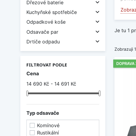

Dřezové baterie
Rust
Zobraz

Kuchyňské spotřebiče
Tento

Odpadkové koše
kuchyn
Je tu 1 p

Odsavače par
Komí

Drtiče odpadu
Zobrazuji 
Nejvíc
venkov
DOPRAVA
při kt
FILTROVAT PODLE
systém
Cena
Komb
14 690 Kč - 14 691 Kč
U nás 
kombin
jsou o
Typ odsavače
Neváhe
Komínové
Dige
Rustikální