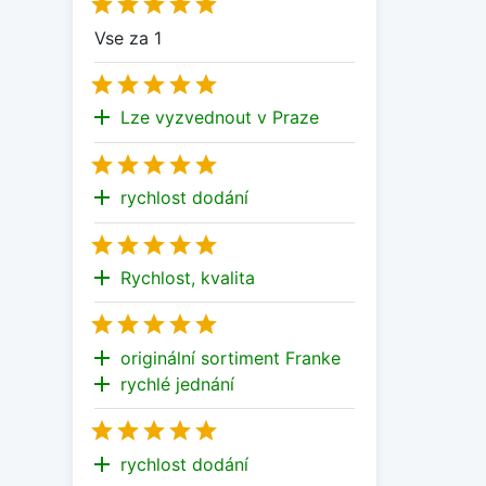





Vse za 1





add
Lze vyzvednout v Praze





add
rychlost dodání





add
Rychlost, kvalita





add
originální sortiment Franke
add
rychlé jednání





add
rychlost dodání