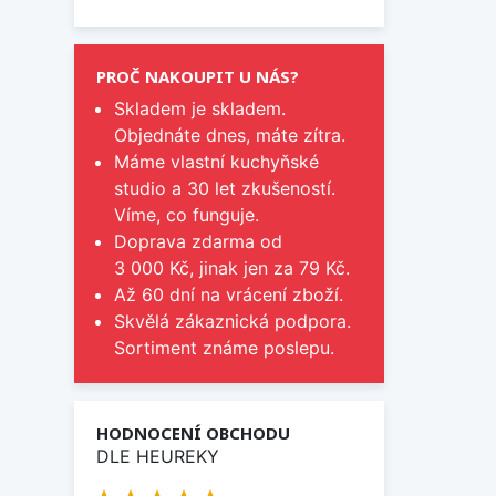
PROČ NAKOUPIT U NÁS?
Skladem je skladem.
Objednáte dnes, máte zítra.
Máme vlastní kuchyňské
studio a 30 let zkušeností.
Víme, co funguje.
Doprava zdarma od
3 000 Kč, jinak jen za 79 Kč.
Až 60 dní na vrácení zboží.
Skvělá zákaznická podpora.
Sortiment známe poslepu.
HODNOCENÍ OBCHODU
DLE HEUREKY