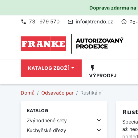
Doprava zdarma na 
731 979 570
info@trendo.cz
Po-
phone
mail_outline
access_time
flash_on
KATALOG ZBOŽÍ
VÝPRODEJ
Domů
Odsavače par
Rustikální
Rust
KATALOG

Zvýhodněné sety
Specia
až neo

Kuchyňské dřezy
pohled