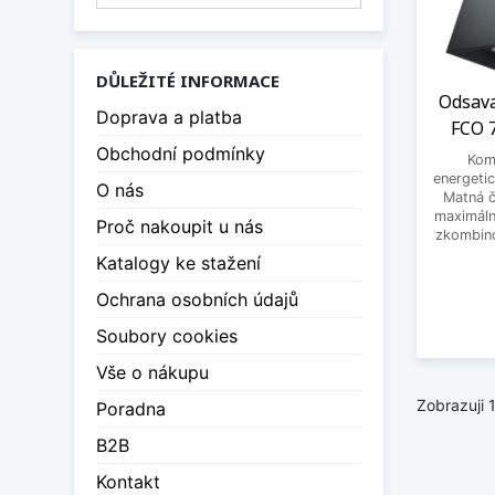
Důleži
nich t
DŮLEŽITÉ INFORMACE
Nejle
Odsava
Doprava a platba
Můžete
FCO 
několi
Obchodní podmínky
Komí
energetic
O nás
Pokud 
Matná č
maximáln
digest
Proč nakoupit u nás
zkombino
různýc
Katalogy ke stažení
Dolaďt
Ochrana osobních údajů
spokoj
Soubory cookies
Zobraz
Vše o nákupu
Zobrazuji 
Poradna
B2B
Kontakt