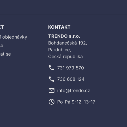
ET
KONTAKT
TRENDO s.r.o.
í objednávky
Bohdanečská 192,
se
Pardubice,
at se
Česká republika
phone
731 979 570
phone
736 608 124
mail_outline
info@trendo.cz
access_time
Po-Pá 9-12, 13-17