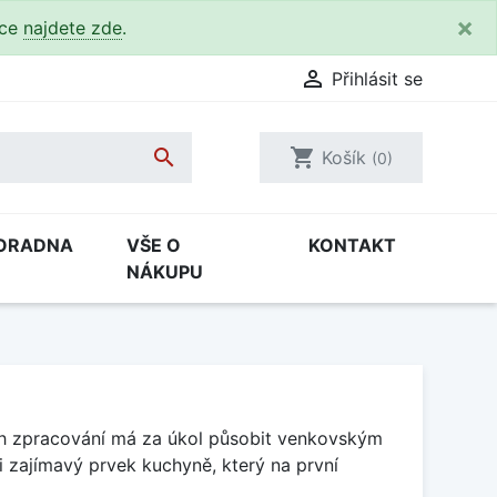
×
kce
najdete zde
.

Přihlásit se

shopping_cart
Košík
(0)
ORADNA
VŠE O
KONTAKT
NÁKUPU
h zpracování má za úkol působit venkovským
zajímavý prvek kuchyně, který na první