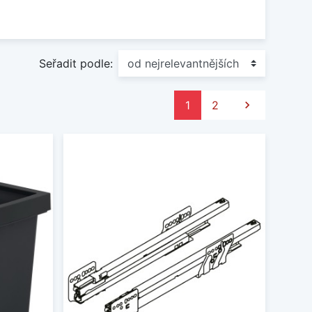
Seřadit podle:
Další
1
2
