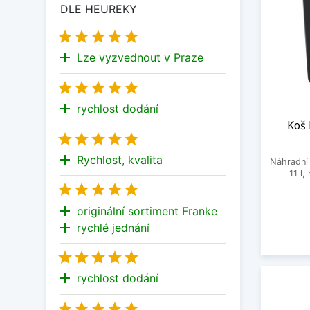
DLE HEUREKY





add
Lze vyzvednout v Praze





add
rychlost dodání
Koš 





add
Rychlost, kvalita
Náhradní 
11 l





add
originální sortiment Franke
add
rychlé jednání





add
rychlost dodání




