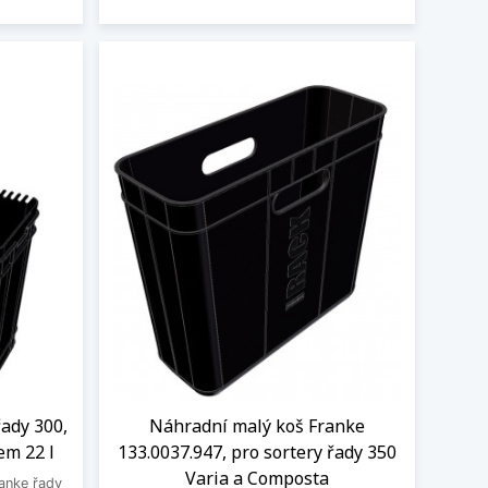
řady 300,
Náhradní malý koš Franke
em 22 l
133.0037.947, pro sortery řady 350
Varia a Composta
ranke řady