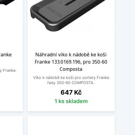
Franke
Náhradní víko k nádobě ke koši
Franke 133.0169.196, pro 350-60
Composta
ry Franke.
Víko k nádobě ke koši pro sortery Franke
řady 350-60 COMPOSTA.
Cena
647 Kč
1 ks skladem