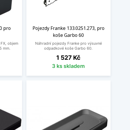
0 pro
Pojezdy Franke 133.0251.273, pro
koše Garbo 60
 FX, objem
Náhradní pojezdy Franke pro výsuvné
65 mm.
odpadkové koše Garbo 60.
Cena
1 527 Kč
3 ks skladem