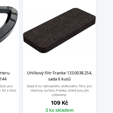
rteru
Uhlíkový filtr Franke 133.0038.254,
.144
sada 6 kusů
 Solo pro
Sada 6 ks náhradního uhlíkového filtru pro
o 50 a Solo
všechny sortery Franke, které jsou jím
vybaveny.
Cena
109 Kč
3 ks skladem