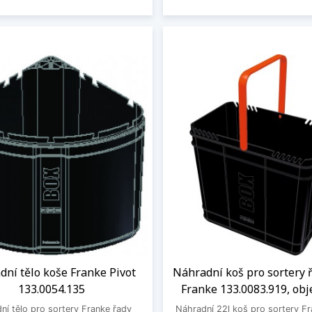
ní tělo koše Franke Pivot
Náhradní koš pro sortery 
133.0054.135
Franke 133.0083.919, obj
ní tělo pro sortery Franke řady
Náhradní 22l koš pro sortery F