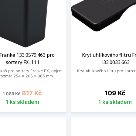
Franke 133.0579.463 pro
Kryt uhlíkového filtru 
sortery FX, 11 l
133.0033.663
koš pro sortery Franke FX, objem
Kryt uhlíkového filtru pro sorte
, rozměr 254 x 206 x 365 mm.
Běžná cena
Cena
Cena
817 Kč
109 Kč
1 089 Kč
1 ks skladem
1 ks skladem