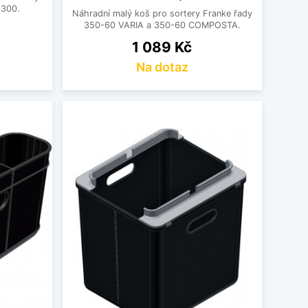
300.
Náhradní malý koš pro sortery Franke řady
350-60 VARIA a 350-60 COMPOSTA.
Cena
1 089 Kč
Na dotaz