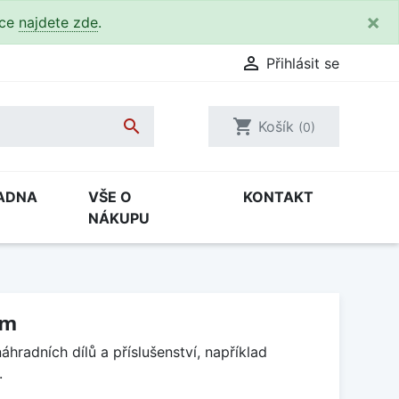
×
kce
najdete zde
.

Přihlásit se

shopping_cart
Košík
(0)
ADNA
VŠE O
KONTAKT
NÁKUPU
ům
adních dílů a příslušenství, například
.