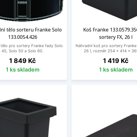
í tělo sorteru Franke Solo
Koš Franke 133.0579.35
133.0054.426
sortery FX, 26 l
tělo pro sortery Franke řady Solo
Náhradní koš pro sortery Franke
45, Solo 50 a Solo 60.
26 l, rozměr 254 x 414 x 3
Cena
Cena
1 849 Kč
1 419 Kč
1 ks skladem
1 ks skladem