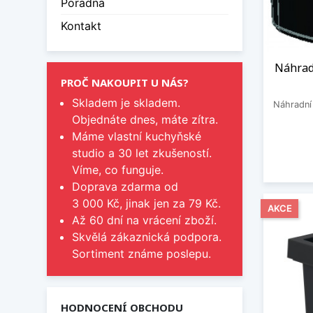
Poradna
Kontakt
Náhradn
PROČ NAKOUPIT U NÁS?
Skladem je skladem.
Náhradní 
Objednáte dnes, máte zítra.
Máme vlastní kuchyňské
studio a 30 let zkušeností.
Víme, co funguje.
Doprava zdarma od
3 000 Kč, jinak jen za 79 Kč.
AKCE
Až 60 dní na vrácení zboží.
Skvělá zákaznická podpora.
Sortiment známe poslepu.
HODNOCENÍ OBCHODU