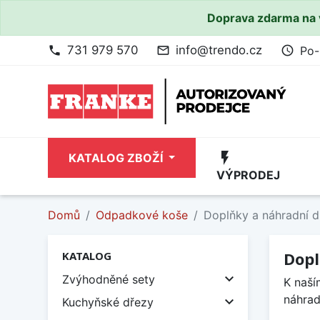
Doprava zdarma na 
731 979 570
info@trendo.cz
Po-
phone
mail_outline
access_time
flash_on
KATALOG ZBOŽÍ
VÝPRODEJ
Domů
Odpadkové koše
Doplňky a náhradní d
Dopl
KATALOG

Zvýhodněné sety
K naší
náhrad

Kuchyňské dřezy