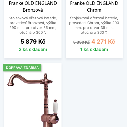
Franke OLD ENGLAND
Franke OLD ENGLAND
Bronzová
Chrom
Stojánková dřezová baterie,
Stojánková dřezová baterie,
provedení Bronzová, výška
provedení Chrom, výška 290
290 mm, pro otvor 35 mm,
mm, pro otvor 35 mm,
otočná o 360 °.
otočná o 360 °.
Cena
Běžná cena
Cena
5 879 Kč
4 271 Kč
5 339 Kč
2 ks skladem
1 ks skladem
DOPRAVA ZDARMA