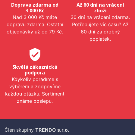
Doprava zdarma od
Až 60 dní na vrácení
3 000 Kč
zboží
Nad 3 000 Kč máte
30 dní na vrácení zdarma.
dopravu zdarma. Ostatní
Potřebujete víc času? Až
objednávky už od 79 Kč.
60 dní za drobný
poplatek.
verified_user
Skvělá zákaznická
podpora
Kdykoliv poradíme s
výběrem a zodpovíme
každou otázku. Sortiment
známe poslepu.
Člen skupiny
TRENDO s.r.o.