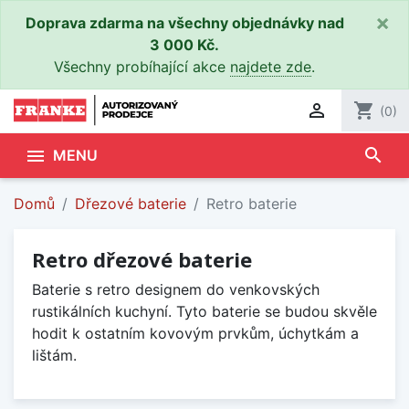
×
Doprava zdarma na všechny objednávky nad
3 000 Kč.
Všechny probíhající akce
najdete zde
.

shopping_cart
(0)
search

MENU
Domů
Dřezové baterie
Retro baterie
Retro dřezové baterie
Baterie s retro designem do venkovských
rustikálních kuchyní. Tyto baterie se budou skvěle
hodit k ostatním kovovým prvkům, úchytkám a
lištám.