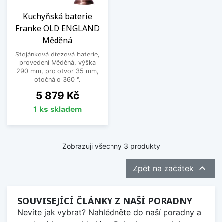
Kuchyňská baterie
Franke OLD ENGLAND
Měděná
Stojánková dřezová baterie,
provedení Měděná, výška
290 mm, pro otvor 35 mm,
otočná o 360 °.
Cena
5 879 Kč
1 ks skladem
Zobrazuji všechny 3 produkty

Zpět na začátek
SOUVISEJÍCÍ ČLÁNKY Z NAŠÍ PORADNY
Nevíte jak vybrat? Nahlédněte do naší poradny a