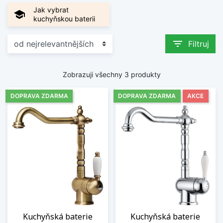
Jak vybrat
school
kuchyňskou baterii
filter_list
Filtruj
Zobrazuji všechny 3 produkty
DOPRAVA ZDARMA
DOPRAVA ZDARMA
AKCE
Kuchyňská baterie
Kuchyňská baterie