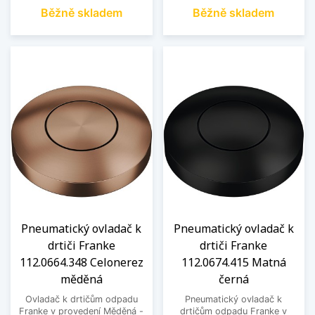
Běžně skladem
Běžně skladem
Pneumatický ovladač k
Pneumatický ovladač k
drtiči Franke
drtiči Franke
112.0664.348 Celonerez
112.0674.415 Matná
měděná
černá
Ovladač k drtičům odpadu
Pneumatický ovladač k
Franke v provedení Měděná -
drtičům odpadu Franke v