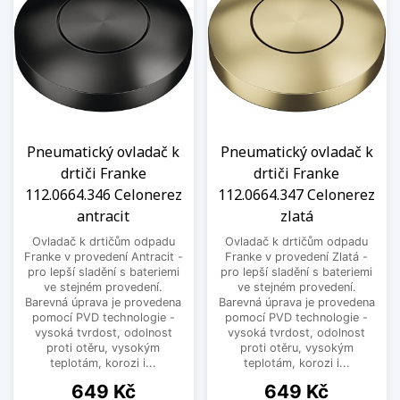
Pneumatický ovladač k
Pneumatický ovladač k
drtiči Franke
drtiči Franke
112.0664.346 Celonerez
112.0664.347 Celonerez
antracit
zlatá
Ovladač k drtičům odpadu
Ovladač k drtičům odpadu
Franke v provedení Antracit -
Franke v provedení Zlatá -
pro lepší sladění s bateriemi
pro lepší sladění s bateriemi
ve stejném provedení.
ve stejném provedení.
Barevná úprava je provedena
Barevná úprava je provedena
pomocí PVD technologie -
pomocí PVD technologie -
vysoká tvrdost, odolnost
vysoká tvrdost, odolnost
proti otěru, vysokým
proti otěru, vysokým
teplotám, korozi i...
teplotám, korozi i...
Cena
Cena
649 Kč
649 Kč