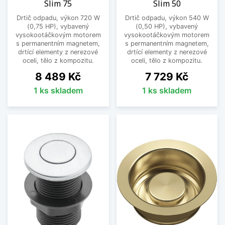
Slim 75
Slim 50
vzniká v komoře drtiče. Drtící elementy jsou
vyrobeny z nerezové oceli, která zaručuje
Drtič odpadu, výkon 720 W
Drtič odpadu, výkon 540 W
(0,75 HP), vybavený
(0,50 HP), vybavený
dlouhou životnost.
vysokootáčkovým motorem
vysokootáčkovým motorem
s permanentním magnetem,
s permanentním magnetem,
Jednoduchá obsluha a čištění
drtící elementy z nerezové
drtící elementy z nerezové
oceli, tělo z kompozitu.
oceli, tělo z kompozitu.
Jednou z obrovských výhod našich drtičů je
Cena
Cena
jejich jednoduchá obsluha a prakticky žádné
8 489 Kč
7 729 Kč
čištění. Spuštění drtiče zvládne i malé dítě,
1 ks skladem
1 ks skladem
protože je snadné a bezpečné. Pokud se drtič
nespustí, můžete dřez používat klasickým
způsobem. Stejně tak jednoduchá je i údržba a
čištění. Drtič má dlouhou životnost a jediné, co je
občas potřeba udělat, je vyčistit ochrannou
manžetu v hrdle drtiče, která je vyjímatelná přímo
z dřezu. Jinak se o drtič prakticky vůbec
nemusíte starat.
Proč koupit drtič odpadu na našem e-
shopu?