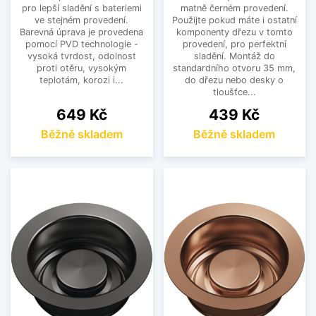
pro lepší sladění s bateriemi
matně černém provedení.
ve stejném provedení.
Použijte pokud máte i ostatní
Barevná úprava je provedena
komponenty dřezu v tomto
pomocí PVD technologie -
provedení, pro perfektní
vysoká tvrdost, odolnost
sladění. Montáž do
proti otěru, vysokým
standardního otvoru 35 mm,
teplotám, korozi i...
do dřezu nebo desky o
tloušťce...
Cena
Cena
649 Kč
439 Kč
Běžně skladem
Běžně skladem