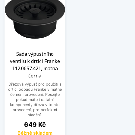
Sada výpustního
ventilu k drtiči Franke
112.0657.421, matná
černá
Dřezová výpusť pro použití s
drtiči odpadu Franke v matně
černém provedení. Použijte
pokud máte i ostatní
komponenty dřezu v tomto
provedení, pro perfektní
sladění.
Cena
649 Kč
Běžně skladem