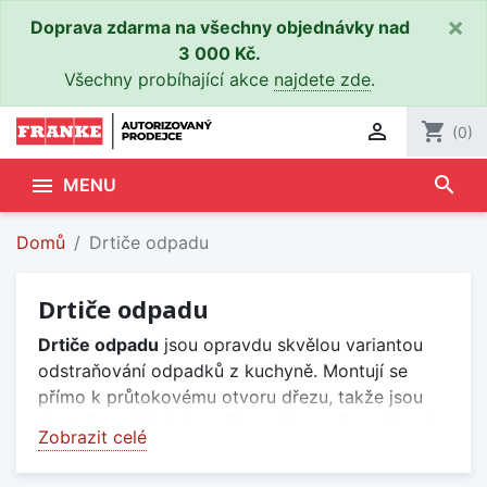
×
Doprava zdarma na všechny objednávky nad
3 000 Kč.
Všechny probíhající akce
najdete zde
.

shopping_cart
(0)
search

MENU
Domů
Drtiče odpadu
Drtiče odpadu
Drtiče odpadu
jsou opravdu skvělou variantou
odstraňování odpadků z kuchyně. Montují se
přímo k průtokovému otvoru dřezu, takže jsou
vlastně neviditelné, a přitom si poradí s veškerým
Zobrazit celé
biologickým odpadem, který v kuchyni vzniká –
zbytky jídel, slupky, kosti, skořápky od vajíček,