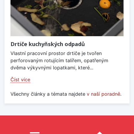
Drtiče kuchyňských odpadů
Vlastní pracovní prostor drtiče je tvořen
perforovaným rotujícím talířem, opatřeným
dvěma výkyvnými lopatkami, které...
Číst více
Všechny články a témata najdete
v naší poradně
.
Proč nakupovat u nás?