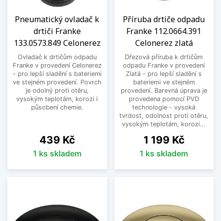
Protože nabízíme nejen kvalitní drtiče odpadu,
ale také vám ochotně pomůžeme s jejich
Pneumatický ovladač k
Příruba drtiče odpadu
výběrem a poradíme, jak se o drtič starat, aby
drtiči Franke
Franke 112.0664.391
vám vydržel co nejdéle. Naše zákaznická linka je
133.0573.849 Celonerez
Celonerez zlatá
vám plně k dispozici. Objednávat pak můžete z
Ovladač k drtičům odpadu
Dřezová příruba k drtičům
klidu a pohodlí domova. Vybrat si můžete z
Franke v provedení Celonerez
odpadu Franke v provedení
několika druhů plateb i způsobů dopravy.
- pro lepší sladění s bateriemi
Zlatá - pro lepší sladění s
ve stejném provedení. Povrch
bateriemi ve stejném
je odolný proti otěru,
provedení. Barevná úprava je
Zobrazit méně
vysokým teplotám, korozi i
provedena pomocí PVD
působení chemie.
technologie - vysoká
tvrdost, odolnost proti otěru,
vysokým teplotám, korozi...
Cena
Cena
439 Kč
1 199 Kč
1 ks skladem
1 ks skladem