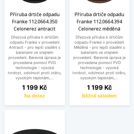
Příruba drtiče odpadu
Příruba drtiče odpadu
Franke 112.0664.350
Franke 112.0664.394
Celonerez antracit
Celonerez měděná
Dřezová příruba k drtičům
Dřezová příruba k drtičům
odpadu Franke v provedení
odpadu Franke v provedení
Antracit - pro lepší sladění s
Měděná - pro lepší sladění s
bateriemi ve stejném
bateriemi ve stejném
provedení. Barevná úprava je
provedení. Barevná úprava je
provedena pomocí PVD
provedena pomocí PVD
technologie - vysoká
technologie - vysoká
tvrdost, odolnost proti otěru,
tvrdost, odolnost proti otěru,
vysokým teplotám,...
vysokým teplotám,...
Cena
Cena
1 199 Kč
1 199 Kč
Na dotaz
Běžně skladem