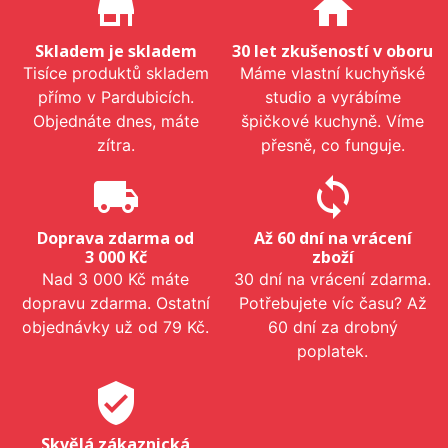
store_mall_directory
home
Skladem je skladem
30 let zkušeností v oboru
Tisíce produktů skladem
Máme vlastní kuchyňské
přímo v Pardubicích.
studio a vyrábíme
Objednáte dnes, máte
špičkové kuchyně. Víme
zítra.
přesně, co funguje.
local_shipping
sync
Doprava zdarma od
Až 60 dní na vrácení
3 000 Kč
zboží
Nad 3 000 Kč máte
30 dní na vrácení zdarma.
dopravu zdarma. Ostatní
Potřebujete víc času? Až
objednávky už od 79 Kč.
60 dní za drobný
poplatek.
verified_user
Skvělá zákaznická