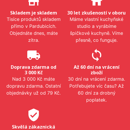
store_mall_directory
home
Skladem je skladem
30 let zkušeností v oboru
Tisíce produktů skladem
Máme vlastní kuchyňské
přímo v Pardubicích.
studio a vyrábíme
Objednáte dnes, máte
špičkové kuchyně. Víme
zítra.
přesně, co funguje.
local_shipping
sync
Doprava zdarma od
Až 60 dní na vrácení
3 000 Kč
zboží
Nad 3 000 Kč máte
30 dní na vrácení zdarma.
dopravu zdarma. Ostatní
Potřebujete víc času? Až
objednávky už od 79 Kč.
60 dní za drobný
poplatek.
verified_user
Skvělá zákaznická