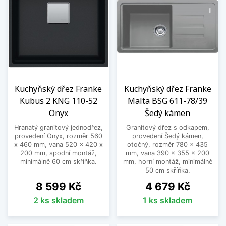
Kuchyňský dřez Franke
Kuchyňský dřez Franke
Kubus 2 KNG 110-52
Malta BSG 611-78/39
Onyx
Šedý kámen
Hranatý granitový jednodřez,
Granitový dřez s odkapem,
provedení Onyx, rozměr 560
provedení Šedý kámen,
x 460 mm, vana 520 x 420 x
otočný, rozměr 780 x 435
200 mm, spodní montáž,
mm, vana 390 x 355 x 200
minimálně 60 cm skříňka.
mm, horní montáž, minimálně
50 cm skříňka.
Cena
Cena
8 599 Kč
4 679 Kč
2 ks skladem
1 ks skladem