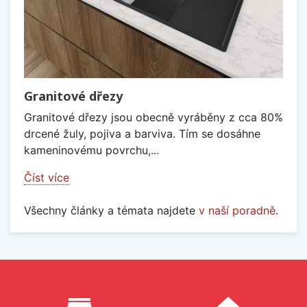
Granitové dřezy
Granitové dřezy jsou obecně vyráběny z cca 80%
drcené žuly, pojiva a barviva. Tím se dosáhne
kameninovému povrchu,...
Číst více
Všechny články a témata najdete
v naší poradně
.
Proč nakupovat u nás?