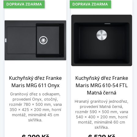
DOPRAVA ZDARMA
DOPRAVA ZDARMA
Kuchyňský dřez Franke
Kuchyňský dřez Franke
Maris MRG 611 Onyx
Maris MRG 610-54 FTL
Matná černá
Granitový dřez s odkapem,
provedení Onyx, otočný,
Hranatý granitový jednodřez,
rozměr 780 x 500 mm, vana
provedení Matná černá,
350 x 425 x 200 mm, horní
rozměr 590 x 500 mm, vana
montáž, minimálně 45 cm
540 x 400 x 200 mm, horní
skříňka.
montáž, minimálně 60 cm
skříňka.
Cena
Cena