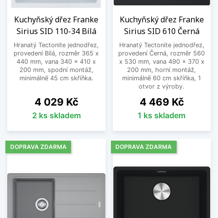
Kuchyňský dřez Franke
Kuchyňský dřez Franke
Sirius SID 110-34 Bílá
Sirius SID 610 Černá
Hranatý Tectonite jednodřez,
Hranatý Tectonite jednodřez,
provedení Bílá, rozměr 365 x
provedení Černá, rozměr 560
440 mm, vana 340 x 410 x
x 530 mm, vana 490 x 370 x
200 mm, spodní montáž,
200 mm, horní montáž,
minimálně 45 cm skříňka.
minimálně 60 cm skříňka, 1
otvor z výroby.
Cena
Cena
4 029 Kč
4 469 Kč
2 ks skladem
1 ks skladem
DOPRAVA ZDARMA
DOPRAVA ZDARMA