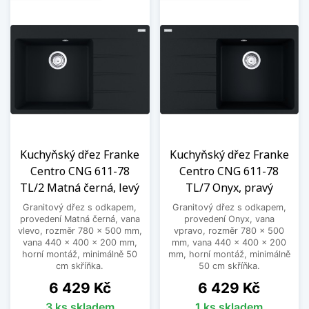
Zobrazit méně
Kuchyňský dřez Franke
Kuchyňský dřez Franke
Centro CNG 611-78
Centro CNG 611-78
TL/2 Matná černá, levý
TL/7 Onyx, pravý
Granitový dřez s odkapem,
Granitový dřez s odkapem,
provedení Matná černá, vana
provedení Onyx, vana
vlevo, rozměr 780 x 500 mm,
vpravo, rozměr 780 x 500
vana 440 x 400 x 200 mm,
mm, vana 440 x 400 x 200
horní montáž, minimálně 50
mm, horní montáž, minimálně
cm skříňka.
50 cm skříňka.
Cena
Cena
6 429 Kč
6 429 Kč
3 ks skladem
1 ks skladem