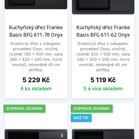
Granitové dřezy
Zaujmou vás především stylovým vzhledem.
Můžeme vám však zaručit, že oceníte i jejich
jedinečné vlastnosti. Granit je přírodní materiál,
Kuchyňský dřez Franke
Kuchyňský dřez Franke
který se vyznačuje extrémně dlouhou životností a
Basis BFG 611-78 Onyx
Basis BFG 611-62 Onyx
barevnou stálostí. Dřezy z něj se jen tak
Granitový dřez s odkapem,
Granitový dřez s odkapem,
nepoškodí, nepoškrábou se a nemění odstín
provedení Onyx, otočný,
provedení Onyx, otočný,
používáním. Nabízíme je v celé škále přirozených
rozměr 780 x 500 mm, vana
rozměr 620 x 500 mm, vana
340 x 420 x 200 mm, horní
340 x 420 x 200 mm, horní
tónů, jako je bílá, šedá, béžová či hnědá.
montáž, minimálně 45 cm
montáž, minimálně 45 cm
skříňka.
skříňka.
Tectonitové dřezy
Cena
Cena
5 229 Kč
5 119 Kč
Jsou ekologickým řešením nejen proto, že jsou
4 ks skladem
5 a více skladem
plně recyklovatelné, ale i díky nadstandardně
dlouhé životnosti. Vyrobeny jsou z moderního
materiálu SMC, který byl doposud využíván pro
DOPRAVA ZDARMA
DOPRAVA ZDARMA
výrobu namáhaných součástek do automobilů.
NÁŠ TIP
Díky svým prvotřídním vlastnostem odolávají
nárazům a povrchovému poškození.