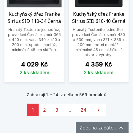
Kuchyňský dřez Franke
Kuchyňský dřez Franke
Sirius SID 110-34 Černá
Sirius SID 610-40 Černá
Hranatý Tectonite jednodřez,
Hranatý Tectonite jednodřez,
provedení Černá, rozměr 365
provedení Černá, rozměr 430
x 440 mm, vana 340 x 410 x
x 530 mm, vana 371 x 385 x
200 mm, spodní montáž,
200 mm, horní montáž,
minimálně 45 cm skříňka.
minimálně 45 cm skříňka, 1
otvor z výroby.
Cena
Cena
4 029 Kč
4 359 Kč
2 ks skladem
2 ks skladem
Zobrazuji 1. - 24. z celkem 569 produktů
Další
1
2
3
…
24


Zpět na začátek