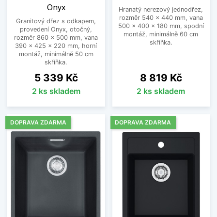
Onyx
Hranatý nerezový jednodřez,
rozměr 540 x 440 mm, vana
Granitový dřez s odkapem,
500 x 400 x 180 mm, spodní
provedení Onyx, otočný,
montáž, minimálně 60 cm
rozměr 860 x 500 mm, vana
skříňka.
390 x 425 x 220 mm, horní
montáž, minimálně 50 cm
skříňka.
Cena
Cena
5 339 Kč
8 819 Kč
2 ks skladem
2 ks skladem
DOPRAVA ZDARMA
DOPRAVA ZDARMA