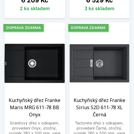
6 209 Kč
6 529 Kč
2 ks skladem
3 ks skladem
DOPRAVA ZDARMA
DOPRAVA ZDARMA
Kuchyňský dřez Franke
Kuchyňský dřez Franke
Maris MRG 611-78 BB
Sirius S2D 611-78 XL
Onyx
Černá
Granitový dřez s odkapem,
Tectonite dřez s odkapem,
provedení Onyx, otočný,
provedení Černá, otočný,
rozměr 780 x 500 mm, vana
rozměr 780 x 500 mm, vana