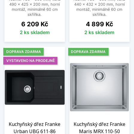
490 x 425 x 200 mm, horní
440 x 432 x 200 mm, horní
montáž, minimálně 60 cm
montáž, minimálně 60 cm
skříňka.
skříňka.
Cena
Cena
6 209 Kč
4 899 Kč
2 ks skladem
2 ks skladem
DOPRAVA ZDARMA
DOPRAVA ZDARMA
VYSTAVENO NA PRODEJNĚ
Kuchyňský dřez Franke
Kuchyňský dřez Franke
Urban UBG 611-86
Maris MRX 110-50