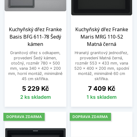
Kuchyňský dřez Franke
Kuchyňský dřez Franke
Basis BFG 611-78 Šedý
Maris MRG 110-52
kámen
Matná černá
Granitový dřez s odkapem,
Hranatý granitový jednodřez,
provedení Šedý kámen,
provedení Matná černá,
otočný, rozměr 780 x 500
rozměr 553 x 433 mm, vana
mm, vana 340 x 420 x 200
520 x 400 x 200 mm, spodní
mm, horní montáž, minimálně
montáž, minimálně 60 cm
45 cm skříňka.
skříňka.
Cena
Cena
5 229 Kč
7 409 Kč
2 ks skladem
1 ks skladem
DOPRAVA ZDARMA
DOPRAVA ZDARMA