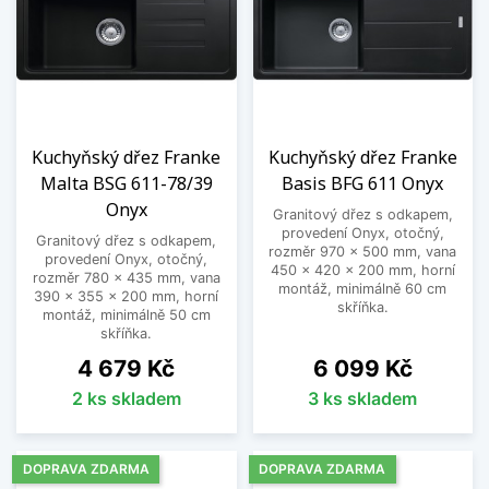
Doplňky a příslušenství
Samozřejmostí je u nás možnost zakoupit
všemožné náhradní díly, nadstandardní vybavení
a čisticí prostředky ke kuchyňským dřezům
značky Franke. Dávkovače saponátu,
odkapávače a košíky na nádobí, přípravné desky
Kuchyňský dřez Franke
Kuchyňský dřez Franke
a prkénka a další.
Malta BSG 611-78/39
Basis BFG 611 Onyx
Získejte kvalitu za příznivou cenu!
Onyx
Granitový dřez s odkapem,
provedení Onyx, otočný,
Granitový dřez s odkapem,
Při výběru nového kuchyňského dřezu se určitě
rozměr 970 x 500 mm, vana
provedení Onyx, otočný,
nevyplatí zohlednit pouze cenu. Naopak,
450 x 420 x 200 mm, horní
rozměr 780 x 435 mm, vana
montáž, minimálně 60 cm
podezřele nízká částka by vás měla od nákupu
390 x 355 x 200 mm, horní
skříňka.
montáž, minimálně 50 cm
spíše odradit, protože se ve většině případů
skříňka.
jedná o výrobky pochybné kvality, které během
Cena
Cena
4 679 Kč
6 099 Kč
krátkého času budete muset vyměnit za nové.
2 ks skladem
3 ks skladem
Nakupujte
kuchyňské dřezy levně
. Naše cena
však nikdy není nízká na úkor kvality!
DOPRAVA ZDARMA
DOPRAVA ZDARMA