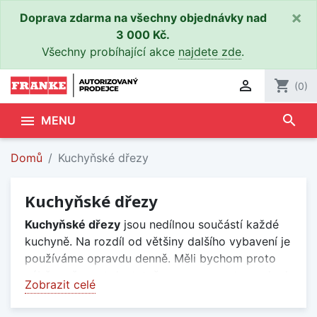
×
Doprava zdarma na všechny objednávky nad
3 000 Kč.
Všechny probíhající akce
najdete zde
.

shopping_cart
(0)
search

MENU
Domů
Kuchyňské dřezy
Kuchyňské dřezy
Kuchyňské dřezy
jsou nedílnou součástí každé
kuchyně. Na rozdíl od většiny dalšího vybavení je
používáme opravdu denně. Měli bychom proto
výběru věnovat dostatečnou pozornost, a pokud
Zobrazit celé
si nevíme rady, požádat o pomoc odborníky.