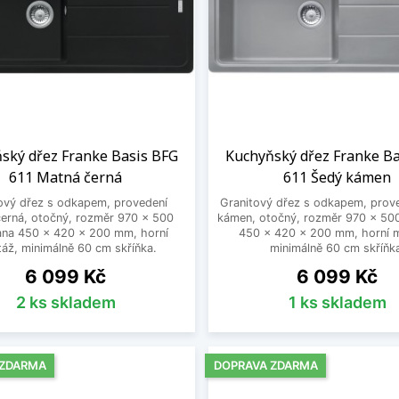
ský dřez Franke Basis BFG
Kuchyňský dřez Franke B
611 Matná černá
611 Šedý kámen
ový dřez s odkapem, provedení
Granitový dřez s odkapem, prov
erná, otočný, rozměr 970 x 500
kámen, otočný, rozměr 970 x 50
na 450 x 420 x 200 mm, horní
450 x 420 x 200 mm, horní 
áž, minimálně 60 cm skříňka.
minimálně 60 cm skříňk
Cena
Cena
6 099 Kč
6 099 Kč
2 ks skladem
1 ks skladem
 ZDARMA
DOPRAVA ZDARMA