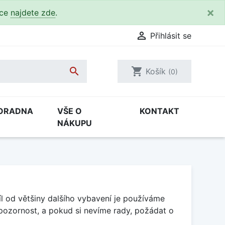
×
kce
najdete zde
.

Přihlásit se

shopping_cart
Košík
(0)
ORADNA
VŠE O
KONTAKT
NÁKUPU
l od většiny dalšího vybavení je používáme
ozornost, a pokud si nevíme rady, požádat o