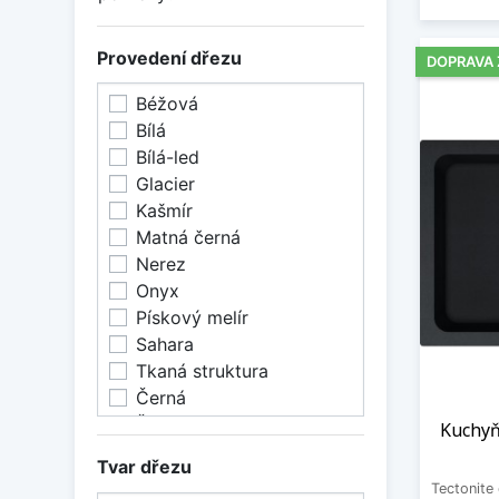
Provedení dřezu
DOPRAVA
Béžová
Bílá
Bílá-led
Glacier
Kašmír
Matná černá
Nerez
Onyx
Pískový melír
Sahara
Tkaná struktura
Černá
Šedá
Kuchyň
Šedá břidlice
Tvar dřezu
Šedý kámen
Tectonite