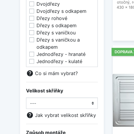
otočný, 
Dvojdřezy
430 x 18
Dvojdřezy s odkapem
Dřezy rohové
Dřezy s odkapem
Dřezy s vaničkou
Dřezy s vaničkou a
odkapem
DOPRAVA
Jednodřezy - hranaté
Jednodřezy - kulaté
help
Co si mám vybrat?
Velikost skříňky
help
Jak vybrat velikost skříňky
Způsob montáže