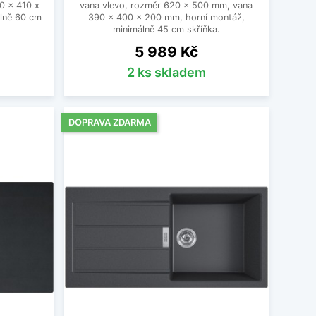
0 x 410 x
vana vlevo, rozměr 620 x 500 mm, vana
lně 60 cm
390 x 400 x 200 mm, horní montáž,
minimálně 45 cm skříňka.
Cena
5 989 Kč
2 ks skladem
DOPRAVA ZDARMA