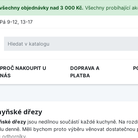
všechny objednávky nad 3 000 Kč.
Všechny probíhající a
Pá 9-12, 13-17
PROČ NAKOUPIT U
DOPRAVA A
P
NÁS
PLATBA
yňské dřezy
ňské dřezy
jsou nedílnou součástí každé kuchyně. Na rozdí
u denně. Měli bychom proto výběru věnovat dostatečnou p
 odborníky.