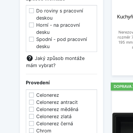
Do roviny s pracovní
Kuchyň
deskou
Horní - na pracovní
desku
Nerezov
rozměr 
Spodní - pod pracovní
195 mm,
desku
help
Jaký způsob montáže
mám vybrat?
Provedení
DOPRAVA
Celonerez
Celonerez antracit
Celonerez měděná
Celonerez zlatá
Celonerez černá
Chrom