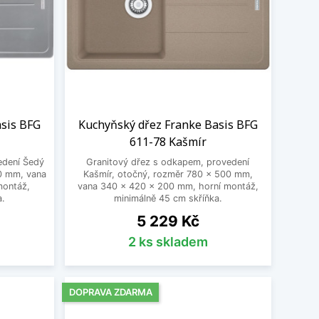
asis BFG
Kuchyňský dřez Franke Basis BFG
611-78 Kašmír
edení Šedý
Granitový dřez s odkapem, provedení
0 mm, vana
Kašmír, otočný, rozměr 780 x 500 mm,
montáž,
vana 340 x 420 x 200 mm, horní montáž,
a.
minimálně 45 cm skříňka.
Cena
5 229 Kč
2 ks skladem
DOPRAVA ZDARMA