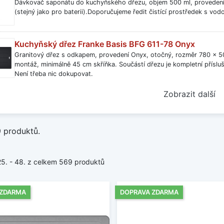
Dávkovač saponátu do kuchyňského dřezu, objem 500 ml, provedení 
erezové dřezy se speciálními úpravami. Nabízíme napříkla
(stejný jako pro baterii).Doporučujeme ředit čistící prostředek s vod
čované se zajímavým matným vzhledem.
tové dřezy
Kuchyňský dřez Franke Basis BFG 611-78 Onyx
u vás především stylovým vzhledem. Můžeme vám však zaruči
Granitový dřez s odkapem, provedení Onyx, otočný, rozměr 780 x 
 je přírodní materiál, který se vyznačuje extrémně dlouhou ž
montáž, minimálně 45 cm skříňka. Součástí dřezu je kompletní přísluše
k nepoškodí, nepoškrábou se a nemění odstín používáním. Na
Není třeba nic dokupovat.
á, šedá, béžová či hnědá.
Zobrazit další
nitové dřezy
kologickým řešením nejen proto, že jsou plně recyklovateln
9 produktů.
ny jsou z moderního materiálu SMC, který byl doposud v
bilů. Díky svým prvotřídním vlastnostem odolávají náraz
25. - 48. z celkem 569 produktů
ky a příslušenství
ejmostí je u nás možnost zakoupit všemožné náhradní díly,
hyňským dřezům značky Franke. Dávkovače saponátu, odka
 ZDARMA
DOPRAVA ZDARMA
a a další.
jte kvalitu za příznivou cenu!