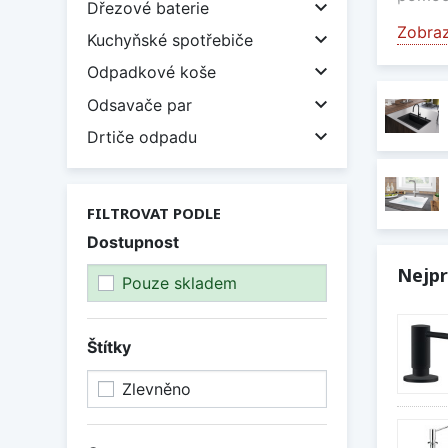

Dřezové baterie
Zobraz
U nás 

Kuchyňské spotřebiče
origin

Odpadkové koše
a lídre

Odsavače par
V naší

Drtiče odpadu
neobvy
poznát
Během 
FILTROVAT PODLE
v kuch
Dostupnost
plánov
Nejpr
esteti
Pouze skladem
Kuch
Štítky
Nerez
Staly 
Zlevněno
a veli
Kvalit