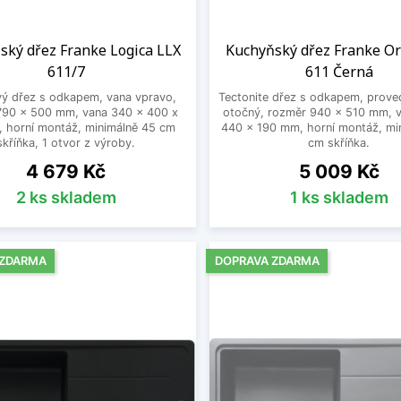
ský dřez Franke Logica LLX
Kuchyňský dřez Franke O
611/7
611 Černá
ý dřez s odkapem, vana vpravo,
Tectonite dřez s odkapem, prove
790 x 500 mm, vana 340 x 400 x
otočný, rozměr 940 x 510 mm, 
 horní montáž, minimálně 45 cm
440 x 190 mm, horní montáž, mi
skříňka, 1 otvor z výroby.
cm skříňka.
Cena
Cena
4 679 Kč
5 009 Kč
2 ks skladem
1 ks skladem
 ZDARMA
DOPRAVA ZDARMA