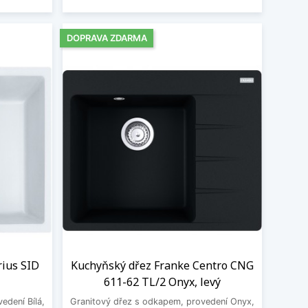
DOPRAVA ZDARMA
rius SID
Kuchyňský dřez Franke Centro CNG
611-62 TL/2 Onyx, levý
edení Bílá,
Granitový dřez s odkapem, provedení Onyx,