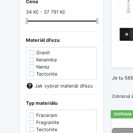
Cena
také n
kartá
34 Kč - 37 791 Kč
Grani
Zaujmo
Granit
Materiál dřezu
jen ta
je bíl
Granit
Keramika
Tecto
Nerez
Jsou e
Tectonite
Je tu 56
Vyrobe
help
Jak vybrat materiál dřezu
automo
Zobrazuji 
Doplň
Typ materiálu
Samozř
ke kuc
DOPRAVA
Fraceram
prkénk
Fragranite
Tectonite
Získe