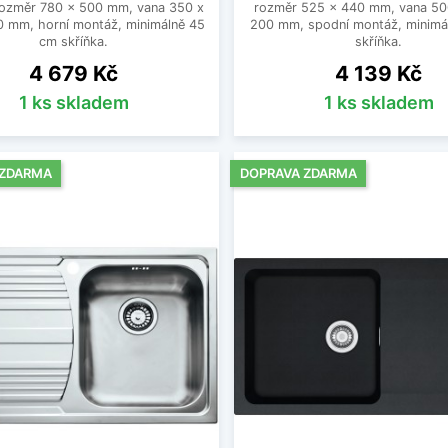
rozměr 780 x 500 mm, vana 350 x
rozměr 525 x 440 mm, vana 50
0 mm, horní montáž, minimálně 45
200 mm, spodní montáž, minimá
cm skříňka.
skříňka.
Cena
Cena
4 679 Kč
4 139 Kč
1 ks skladem
1 ks skladem
 ZDARMA
DOPRAVA ZDARMA