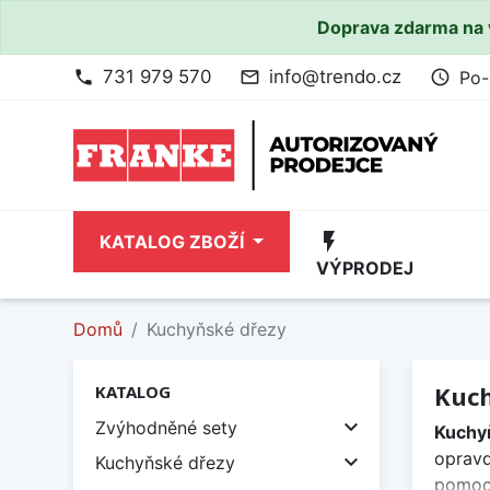
Doprava zdarma na 
731 979 570
info@trendo.cz
Po-
phone
mail_outline
access_time
flash_on
KATALOG ZBOŽÍ
VÝPRODEJ
Domů
Kuchyňské dřezy
Kuch
KATALOG

Zvýhodněné sety
Kuchy
opravd

Kuchyňské dřezy
pomoc