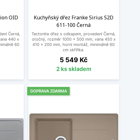
rion OID
Kuchyňský dřez Franke Sirius S2D
611-100 Černá
dení Černá,
Tectonite dřez s odkapem, provedení Černá,
vana 440 x
otočný, rozměr 1000 x 500 mm, vana 450 x
nimálně 60
410 x 200 mm, horní montáž, minimálně 60
cm skříňka.
Cena
5 549 Kč
2 ks skladem
DOPRAVA ZDARMA