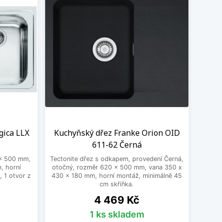
it pouze cenu. Naopak, podezřele nízká částka
dů jedná o výrobky pochybné kvality, které
ká na úkor kvality!
gica LLX
Kuchyňský dřez Franke Orion OID
611-62 Černá
 x 500 mm,
Tectonite dřez s odkapem, provedení Černá,
, horní
otočný, rozměr 620 x 500 mm, vana 350 x
 1 otvor z
430 x 180 mm, horní montáž, minimálně 45
cm skříňka.
Cena
4 469 Kč
1 ks skladem