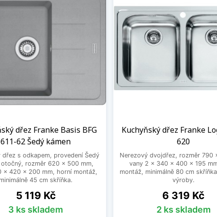
běru nového kuchyňského dřezu se určitě nevyplatí zohledn
 měla od nákupu spíše odradit, protože se ve většině přípa
krátkého času budete muset vyměnit za nové.
ujte
kuchyňské dřezy levně
. Naše cena však nikdy není níz
it méně
ský dřez Franke Basis BFG
Kuchyňský dřez Franke Lo
611-62 Šedý kámen
620
ý dřez s odkapem, provedení Šedý
Nerezový dvojdřez, rozměr 790
 otočný, rozměr 620 x 500 mm,
vany 2 x 340 x 400 x 195 mm
0 x 420 x 200 mm, horní montáž,
montáž, minimálně 80 cm skříňka,
minimálně 45 cm skříňka.
výroby.
Cena
Cena
5 119 Kč
6 319 Kč
3 ks skladem
2 ks skladem