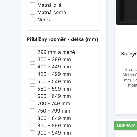
Matná bílá
Matná černá
Nerez
Přibližný rozměr - délka (mm)
299 mm a méně
Kuchyň
300 - 399 mm
400 - 449 mm
Granit
450 - 499 mm
Matná č
mm, va
500 - 549 mm
mont
550 - 599 mm
600 - 649 mm
700 - 749 mm
750 - 799 mm
800 - 849 mm
850 - 899 mm
DOPRAVA
900 - 949 mm