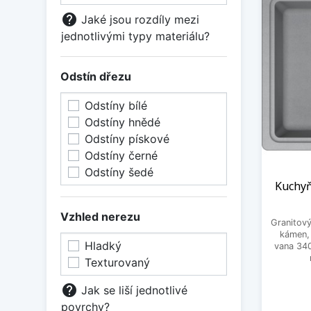
help
Jaké jsou rozdíly mezi
Při vý
jednotlivými typy materiálu?
by vás
během 
Odstín dřezu
Nakup
Odstíny bílé
Zobraz
Odstíny hnědé
Odstíny pískové
Odstíny černé
Odstíny šedé
Kuchyň
Vzhled nerezu
Granitov
kámen,
Hladký
vana 34
Texturovaný
help
Jak se liší jednotlivé
povrchy?