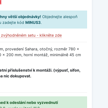
H
hny větší objednávky!
Objednejte alespoň
ku zadejte kód
MINUS3
.
 zvýhodněném setu - klikněte zde
m, provedení Sahara, otočný, rozměr 780 x
 x 200 mm, horní montáž, minimálně 45 cm
tní příslušenství k montáži. (výpusť, sifon,
ba nic dokupovat.
ned k odeslání nebo vyzvednutí