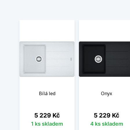
Bílá led
Onyx
Cena
Cena
5 229 Kč
5 229 Kč
1 ks skladem
4 ks skladem