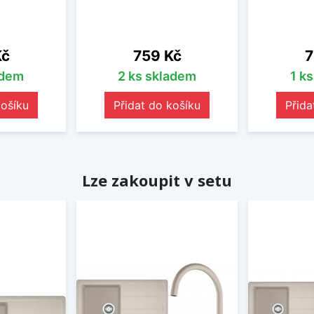
Cena
C
Kč
759 Kč
7
adem
2 ks skladem
1 k
košíku
Přidat do košíku
Přida
Lze zakoupit v setu