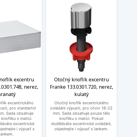
noflík excentru
Otočný knoflík excentru
Knof
.0301.748, nerez,
Franke 133.0301.720, nerez,
1
ranatý
kulatý
excen
flík excentrického
Otočný knoflík excentrického
pro st
usti, pro standartní
ovládání výpusti, pro otvor 18-22
obsa
mm. Sada obsahuje
mm. Sada obsahuje pouze tělo
ma
 knoflíku s maticí.
knoflíku s maticí. Pokud
excent
láváte excentrické
doděláváte excentrické ovládání,
bjednejte i výpusť s
objednejte i výpusť s lankem.
lankem.