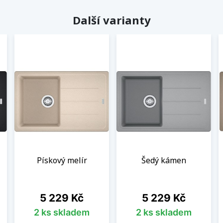
Další varianty
Pískový melír
Šedý kámen
Cena
Cena
5 229 Kč
5 229 Kč
2 ks skladem
2 ks skladem