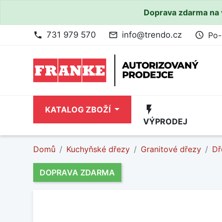
Doprava zdarma na 
731 979 570
info@trendo.cz
Po-
phone
mail_outline
access_time
flash_on
KATALOG ZBOŽÍ
VÝPRODEJ
Domů
Kuchyňské dřezy
Granitové dřezy
Dř
DOPRAVA ZDARMA