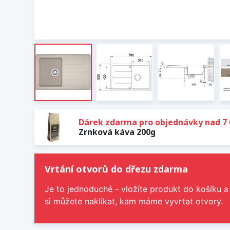
Dárek zdarma pro objednávky nad 7 
Zrnková káva 200g
Vrtání otvorů do dřezu zdarma
Je to jednoduché - vložíte produkt do košíku a
si můžete naklikat, kam máme vyvrtat otvory.