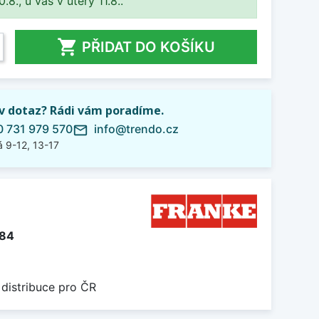
8., u vás v úterý 11.8..

PŘIDAT DO KOŠÍKU
iv dotaz? Rádi vám poradíme.
 731 979 570
info@trendo.cz
mail_outline
 9-12, 13-17
184
 distribuce pro ČR