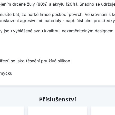
ojením drcené žuly (80%) a akrylu (20%). Snadno se udržuje
emusíte bát, že horké hrnce poškodí povrch. Ve srovnání s
poškození agresivními materiály - např. čistícími prostřed
ezy jsou vyhlášené svou kvalitou, nezaměnitelným designe
dřezů se jako těsnění používá silikon
 myčku
Příslušenství