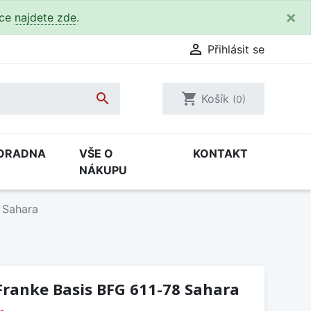
×
kce
najdete zde
.

Přihlásit se

shopping_cart
Košík
(0)
ORADNA
VŠE O
KONTAKT
NÁKUPU
 Sahara
Franke Basis BFG 611-78 Sahara