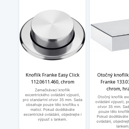
Knoflík Franke Easy Click
Otočný knoflík
112.0611.460, chrom
Franke 133.0
chrom, hr
Zamačkávací knoflík
excentrického ovládání výpusti,
Otočný knoflík ex
pro standartní otvor 35 mm. Sada
ovládání výpusti, p
obsahuje pouze tělo knoflíku s
otvor 35 mm. Sad
maticí. Pokud doděláváte
pouze tělo knoflík
excentrické ovládání, objednejte i
Pokud doděláváte 
výpusť s lankem.
ovládání, objednejt
lankem