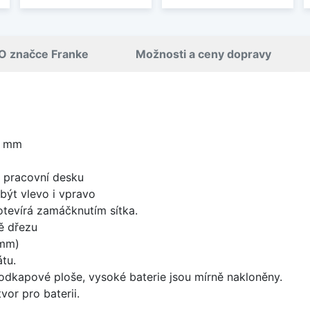
O značce Franke
Možnosti a ceny dopravy
0 mm
d pracovní desku
být vlevo i vpravo
 otevírá zamáčknutím sítka.
ě dřezu
 mm)
tu.
odkapové ploše, vysoké baterie jsou mírně nakloněny.
vor pro baterii.