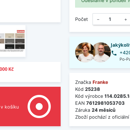
Odesíláme v pondělí 10.
Počet
−
+
Jakýkol
+420
phone
Po-Pá
000 Kč
Značka
Franke
Kód
25238
adjust
Kód výrobce
114.0285.
EAN
7612981053703
 v košíku
Záruka
24 měsíců
Zboží pochází z oficiální