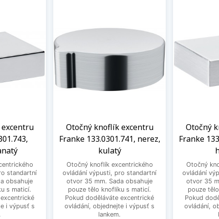
 excentru
Otočný knoflík excentru
Otočný k
301.743,
Franke 133.0301.741, nerez,
Franke 133
anatý
kulatý
h
centrického
Otočný knoflík excentrického
Otočný kno
ro standartní
ovládání výpusti, pro standartní
ovládání výp
a obsahuje
otvor 35 mm. Sada obsahuje
otvor 35 
u s maticí.
pouze tělo knoflíku s maticí.
pouze tělo
excentrické
Pokud doděláváte excentrické
Pokud dodě
e i výpusť s
ovládání, objednejte i výpusť s
ovládání, o
.
lankem.