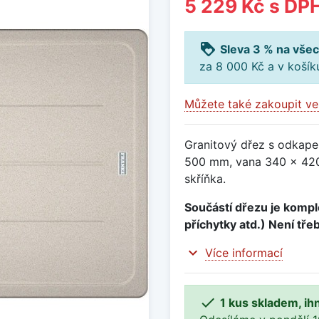
5 229 Kč
s DP
loyalty
Sleva 3 % na všec
za 8 000 Kč a v koší
Můžete také zakoupit ve
Granitový dřez s odkape
500 mm, vana 340 x 420
skříňka.
Součástí dřezu je komple
příchytky atd.) Není tře
expand_more
Více informací

1 kus skladem, ih