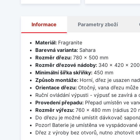
Informace
Parametry zboží
Materiál:
Fragranite
Barevná varianta:
Sahara
Rozměr dřezu:
780 x 500 mm
Rozměr dřezové nádoby:
340 x 420 x 20
Minimální šířka skříňky:
450 mm
Způsob montáže:
Horní, dřez je usazen na
Orientace dřezu:
Otočný, vana dřezu může 
Ruční ovládání výpusti - výpusť se zavírá a
Provedení přepadu:
Přepad umístěn ve van
Rozměr výřezu:
760 x 480 mm (rádius 20
Do dřezu je možné umístit dávkovač saponá
Pozor! Baterie je umístěna ve vyspádované 
Dřez z výroby bez otvorů, nutno zhotovit ot