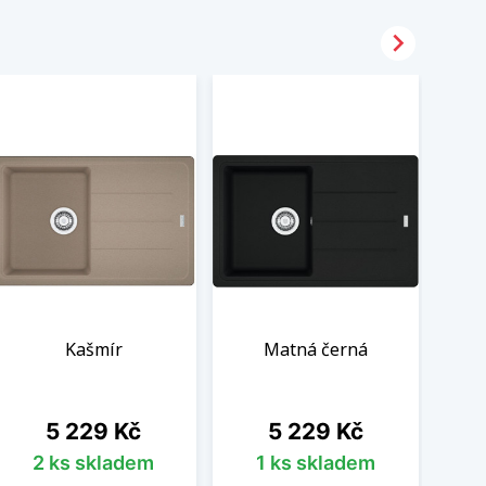

Kašmír
Matná černá
Cena
Cena
5 229 Kč
5 229 Kč
2 ks skladem
1 ks skladem