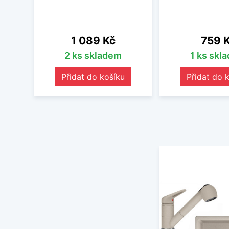
Cena
Cena
1 089 Kč
759 
2 ks skladem
1 ks skl
Přidat do košíku
Přidat do 