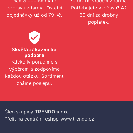
Nad 3 000 Kč máte
30 dní na vrácení zdarma.
dopravu zdarma. Ostatní
Potřebujete víc času? Až
objednávky už od 79 Kč.
60 dní za drobný
poplatek.
verified_user
Skvělá zákaznická
podpora
Kdykoliv poradíme s
výběrem a zodpovíme
každou otázku. Sortiment
známe poslepu.
Člen skupiny
TRENDO s.r.o.
Přejít na centrální eshop www.trendo.cz