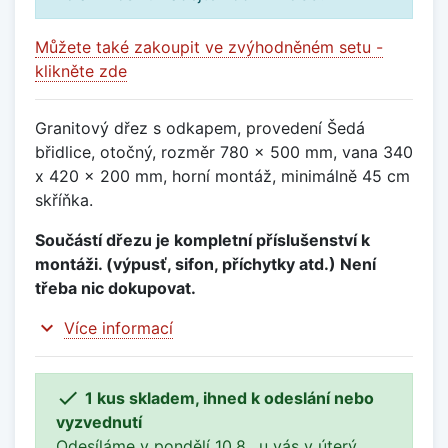
Můžete také zakoupit ve zvýhodněném setu -
klikněte zde
Granitový dřez s odkapem, provedení Šedá
břidlice, otočný, rozměr 780 x 500 mm, vana 340
x 420 x 200 mm, horní montáž, minimálně 45 cm
skříňka.
Součástí dřezu je kompletní příslušenství k
montáži. (výpusť, sifon, příchytky atd.) Není
třeba nic dokupovat.
expand_more
Více informací

1 kus skladem, ihned k odeslání nebo
vyzvednutí
Odesíláme v pondělí 10.8., u vás v úterý