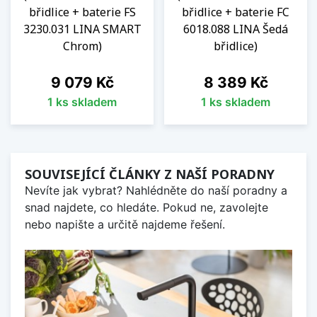
břidlice + baterie FS
břidlice + baterie FC
3230.031 LINA SMART
6018.088 LINA Šedá
Chrom)
břidlice)
Cena
Cena
9 079 Kč
8 389 Kč
1 ks skladem
1 ks skladem
SOUVISEJÍCÍ ČLÁNKY Z NAŠÍ PORADNY
Nevíte jak vybrat? Nahlédněte do naší poradny a
snad najdete, co hledáte. Pokud ne, zavolejte
nebo napište a určitě najdeme řešení.