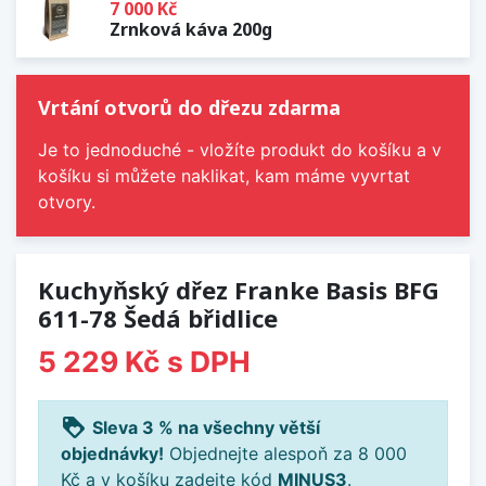
7 000 Kč
Zrnková káva 200g
Vrtání otvorů do dřezu zdarma
Je to jednoduché - vložíte produkt do košíku a v
košíku si můžete naklikat, kam máme vyvrtat
otvory.
Kuchyňský dřez Franke Basis BFG
611-78 Šedá břidlice
5 229 Kč
s DPH
loyalty
Sleva 3 % na všechny větší
objednávky!
Objednejte alespoň za 8 000
Kč a v košíku zadejte kód
MINUS3
.