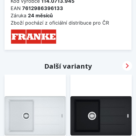
Kód výrobce
114.0713.945
EAN
7612986396133
Záruka
24 měsíců
Zboží pochází z oficiální distribuce pro ČR

Další varianty