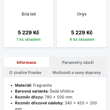
Bílá led
Onyx
Cena
Cena
5 229 Kč
5 229 Kč
1 ks skladem
4 ks skladem
Informace
Parametry zboží
O značce Franke
Možnosti a ceny dopravy
Materiál:
Fragranite
Barevná varianta:
Šedá břidlice
Rozměr dřezu:
780 x 500 mm
Rozměr dřezové nádoby:
340 x 420 x 200
mm