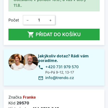
11.8..
Počet
−
+

PŘIDAT DO KOŠÍKU
Jakýkoliv dotaz? Rádi vám
poradíme.
+420 731 979 570
phone
Po-Pá 9-12, 13-17
info@trendo.cz
mail_outline
Značka
Franke
Kód
29570