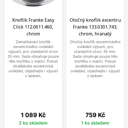
Knoflík Franke Easy
Otočný knoflík excentru
Click 112.0611.460,
Franke 133.0301.743,
chrom
chrom, hranatý
Zamačkávací knoflík
Otočný knoflík excentrického
excentrického ovládání
ovládání výpusti, pro
výpusti, pro standartní otvor
standartní otvor 35 mm.
35 mm. Sada obsahuje pouze
Sada obsahuje pouze tělo
tělo knoflíku s maticí. Pokud
knoflíku s maticí. Pokud
doděláváte excentrické
doděláváte excentrické
ovládání, objednejte i výpusť
ovládání, objednejte i výpusť
s lankem.
s lankem.
Cena
Cena
1 089 Kč
759 Kč
2 ks skladem
1 ks skladem