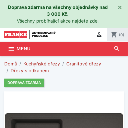
×
Doprava zdarma na všechny objednávky nad
3 000 Kč.
Všechny probíhající akce
najdete zde
.

shopping_cart
(0)
search

MENU
Domů
Kuchyňské dřezy
Granitové dřezy
Dřezy s odkapem
DOPRAVA ZDARMA