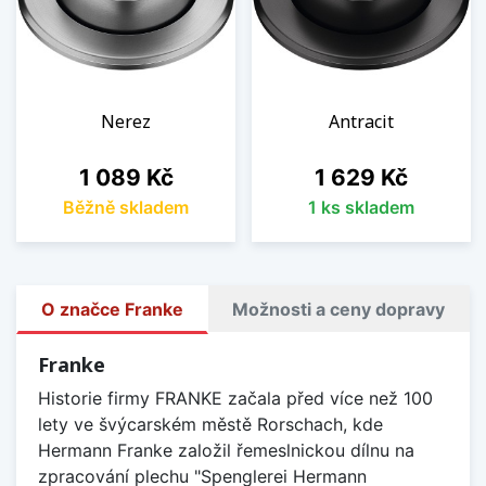
Nerez
Antracit
Cena
Cena
1 089 Kč
1 629 Kč
Běžně skladem
1 ks skladem
O značce Franke
Možnosti a ceny dopravy
Franke
Historie firmy FRANKE začala před více než 100
lety ve švýcarském městě Rorschach, kde
Hermann Franke založil řemeslnickou dílnu na
zpracování plechu "Spenglerei Hermann