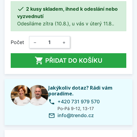

2 kusy skladem, ihned k odeslání nebo
vyzvednutí
Odesíláme zítra (10.8.), u vás v úterý 11.8..
Počet
−
+

PŘIDAT DO KOŠÍKU
Jakýkoliv dotaz? Rádi vám
poradíme.
+420 731 979 570
phone
Po-Pá 9-12, 13-17
info@trendo.cz
mail_outline