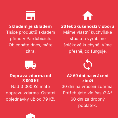
Proč nakupovat u nás?
store_mall_directory
home
Skladem je skladem
30 let zkušeností v oboru
Tisíce produktů skladem
Máme vlastní kuchyňské
přímo v Pardubicích.
studio a vyrábíme
Objednáte dnes, máte
špičkové kuchyně. Víme
zítra.
přesně, co funguje.
local_shipping
sync
Doprava zdarma od
Až 60 dní na vrácení
3 000 Kč
zboží
Nad 3 000 Kč máte
30 dní na vrácení zdarma.
dopravu zdarma. Ostatní
Potřebujete víc času? Až
objednávky už od 79 Kč.
60 dní za drobný
poplatek.