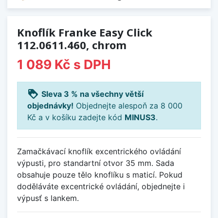
Knoflík Franke Easy Click
112.0611.460, chrom
1 089 Kč
s DPH
loyalty
Sleva 3 % na všechny větší
objednávky!
Objednejte alespoň za 8 000
Kč a v košíku zadejte kód
MINUS3
.
Zamačkávací knoflík excentrického ovládání
výpusti, pro standartní otvor 35 mm. Sada
obsahuje pouze tělo knoflíku s maticí. Pokud
doděláváte excentrické ovládání, objednejte i
výpusť s lankem.