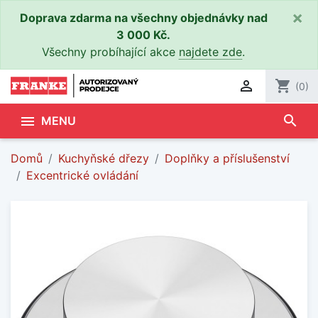
×
Doprava zdarma na všechny objednávky nad
3 000 Kč.
Všechny probíhající akce
najdete zde
.

shopping_cart
(0)
search

MENU
Domů
Kuchyňské dřezy
Doplňky a příslušenství
Excentrické ovládání