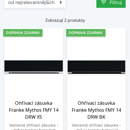
filter_list
Filtruj
Zobrazuji 2 produkty
DOPRAVA ZDARMA
DOPRAVA ZDARMA
Ohřívací zásuvka
Ohřívací zásuvka
Franke Mythos FMY 14
Franke Mythos FMY 14
DRW XS
DRW BK
Vestavná ohřívací zásuvka -
Vestavná ohřívací zásuvka -