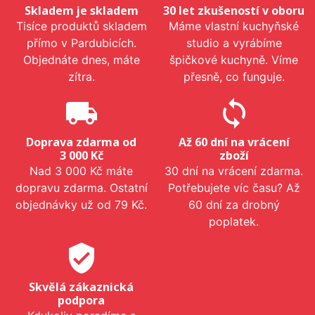
Skladem je skladem
30 let zkušeností v oboru
Tisíce produktů skladem
Máme vlastní kuchyňské
přímo v Pardubicích.
studio a vyrábíme
Objednáte dnes, máte
špičkové kuchyně. Víme
zítra.
přesně, co funguje.
local_shipping
sync
Doprava zdarma od
Až 60 dní na vrácení
3 000 Kč
zboží
Nad 3 000 Kč máte
30 dní na vrácení zdarma.
dopravu zdarma. Ostatní
Potřebujete víc času? Až
objednávky už od 79 Kč.
60 dní za drobný
poplatek.
verified_user
Skvělá zákaznická
podpora