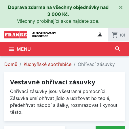
×
Doprava zdarma na všechny objednávky nad
3 000 Kč.
Všechny probíhající akce
najdete zde
.

shopping_cart
(0)
search

MENU
Domů
Kuchyňské spotřebiče
Ohřívací zásuvky
Vestavné ohřívací zásuvky
Ohřívací zásuvky jsou všestranní pomocníci.
Zásuvka umí ohřívat jídlo a udržovat ho teplé,
předehřívat nádobí a šálky, rozmrazovat i kynout
těsto.