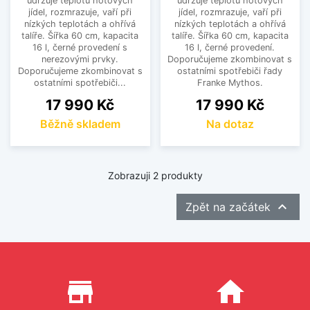
udržuje teplotu hotových
udržuje teplotu hotových
jídel, rozmrazuje, vaří při
jídel, rozmrazuje, vaří při
nízkých teplotách a ohřívá
nízkých teplotách a ohřívá
talíře. Šířka 60 cm, kapacita
talíře. Šířka 60 cm, kapacita
16 l, černé provedení s
16 l, černé provedení.
nerezovými prvky.
Doporučujeme zkombinovat s
Doporučujeme zkombinovat s
ostatními spotřebiči řady
ostatními spotřebiči...
Franke Mythos.
Cena
Cena
17 990 Kč
17 990 Kč
Běžně skladem
Na dotaz
Zobrazuji 2 produkty

Zpět na začátek
Proč nakupovat u nás?
store_mall_directory
home