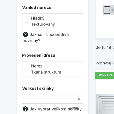
prodej
Vzhled nerezu
Zobraz
Hladký
Texturovaný
help
Jak se liší jednotlivé
povrchy?
Je tu 19 
Provedení dřezu
Zobrazuji 
Nerez
Tkaná struktura
DOPRAVA
Velikost skříňky
help
Jak vybrat velikost skříňky