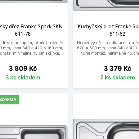
ský dřez Franke Spark SKN
Kuchyňský dřez Franke S
611-78
611-62
 dřez s odkapem, otočný, rozměr
Nerezový dřez s odkapem, otoč
0 mm, vana 340 x 420 x 160 mm,
620 x 500 mm, vana 340 x 420 
ontáž, minimálně 45 cm skříňka.
horní montáž, minimálně 45 cm
Cena
Cena
3 809 Kč
3 379 Kč
3 ks skladem
2 ks skladem
 ZDARMA