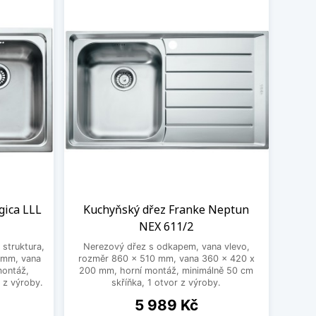
gica LLL
Kuchyňský dřez Franke Neptun
NEX 611/2
struktura,
Nerezový dřez s odkapem, vana vlevo,
 mm, vana
rozměr 860 x 510 mm, vana 360 x 420 x
montáž,
200 mm, horní montáž, minimálně 50 cm
 z výroby.
skříňka, 1 otvor z výroby.
Cena
5 989 Kč