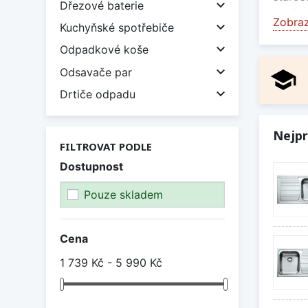

Dřezové baterie
hodí d
Zobraz

Kuchyňské spotřebiče
Čím 

Odpadkové koše
Naše

Odsavače par
school
Pokud 

Drtiče odpadu
stálob
samotn
hodí s
Nejpr
FILTROVAT PODLE
Jaké n
Dostupnost
Nabízí
možnos
Pouze skladem
toho, 
Otvory
nakres
Cena
1 739 Kč - 5 990 Kč
Vybí
Nerezo
u nás 