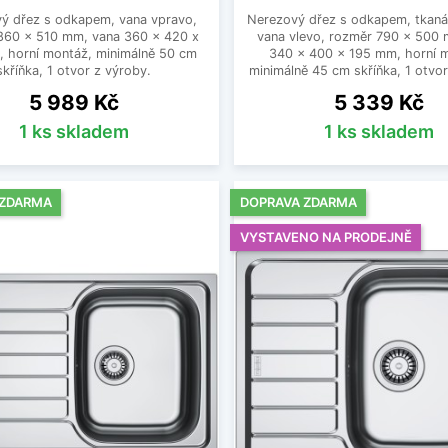
ý dřez s odkapem, vana vpravo,
Nerezový dřez s odkapem, tkaná 
860 x 510 mm, vana 360 x 420 x
vana vlevo, rozměr 790 x 500
 horní montáž, minimálně 50 cm
340 x 400 x 195 mm, horní 
skříňka, 1 otvor z výroby.
minimálně 45 cm skříňka, 1 otvor
Cena
Cena
5 989 Kč
5 339 Kč
1 ks skladem
1 ks skladem
 ZDARMA
DOPRAVA ZDARMA
VYSTAVENO NA PRODEJNĚ