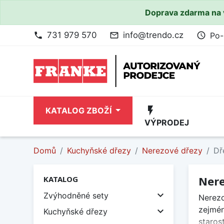
Doprava zdarma na 
731 979 570
info@trendo.cz
Po-
phone
mail_outline
access_time
flash_on
KATALOG ZBOŽÍ
VÝPRODEJ
Domů
Kuchyňské dřezy
Nerezové dřezy
Dř
Nere
KATALOG

Zvýhodněné sety
Nerezo
zejmén

Kuchyňské dřezy
staros