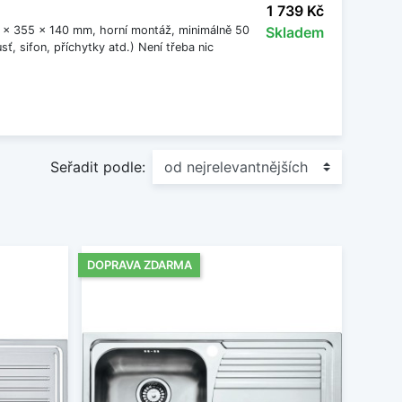
1 739 Kč
up.
x 355 x 140 mm, horní montáž, minimálně 50
Skladem
ť, sifon, příchytky atd.) Není třeba nic
Seřadit podle:
DOPRAVA ZDARMA