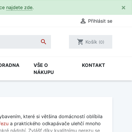
×
kce
najdete zde
.

Přihlásit se

shopping_cart
Košík
(0)
ORADNA
VŠE O
KONTAKT
NÁKUPU
vením, které si většina domácností oblíbila
řezu
a praktického odkapávače ulehčí mnoho
okré nádobí. Zvlášť díky kvalitnímu nerezu se