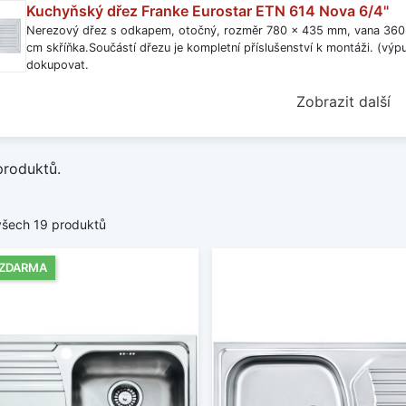
Kuchyňský dřez Franke Eurostar ETN 614 Nova 6/4"
em dřezů od nás můžete očekávat velmi profesionální příst
Nerezový dřez s odkapem, otočný, rozměr 780 x 435 mm, vana 360 
cm skříňka.Součástí dřezu je kompletní příslušenství k montáži. (výpus
it méně
dokupovat.
Zobrazit další
produktů.
všech 19 produktů
 ZDARMA