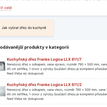
o jakéhokoliv kuchyňského prostředí. Nerez disponuje mnoh
it celé
se nerezové dřezy s odkapávačem vyznačují?
nerezové dřezy
jsou vyrobeny z velmi kvalitní chromniklové o
toužíte po dřezu, který nejen dlouho vydrží, ale je zároveň
Jak vybrat dřez do kuchyně
arevný a snadno se udržuje, našli jste u nás to, co hledáte! 
ý název - nerezaví, což je zejména v kuchyni velké plus. N
vým designem.
odávanější produkty v kategorii
erezové dřezy s odkapem nabízíme?
Kuchyňský dřez Franke Logica LLX 611/7
me dřezy s možností umístění vany vlevo, nebo vpravo. Dá
Nerezový dřez s odkapem, vana vpravo, rozměr 790 x 500 mm, vana
t horní, nebo integrované montáže. Podle potřeby můžete vy
45 cm skříňka, 1 otvor z výroby.Součástí dřezu je kompletní příslušen
jak se rozměrově hodí přímo do vaší domácnosti. Většina 
Není třeba nic dokupovat.
 pro baterii, dávkovač saponátu, či spínač drtiče vám zdar
lit, kde mají být umístěny.
Kuchyňský dřez Franke Logica LLX 611/2
Nerezový dřez s odkapem, vana vlevo, rozměr 790 x 500 mm, vana 
rejte u nás dřezy z nerezu s odkapávačem!
45 cm skříňka, 1 otvor z výroby.Součástí dřezu je kompletní příslušen
Není třeba nic dokupovat.
vé dřezy s odkapem vás svou praktičností, kvalitním mater
ze širokého množství kvalitních produktů. S výběrem dřezu