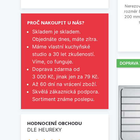
Nerezov
rozměr 
200 mm,
PROČ NAKOUPIT U NÁS?
Skladem je skladem.
Objednáte dnes, máte zítra.
Máme vlastní kuchyňské
studio a 30 let zkušeností.
Víme, co funguje.
DOPRAVA
Doprava zdarma od
3 000 Kč, jinak jen za 79 Kč.
Až 60 dní na vrácení zboží.
Skvělá zákaznická podpora.
Sortiment známe poslepu.
HODNOCENÍ OBCHODU
DLE HEUREKY