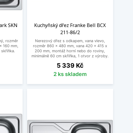
park SKN
Kuchyňský dřez Franke Bell BCX
211-86/2
ný, rozměr
Nerezový dřez s odkapem, vana vlevo,
x 160 mm,
rozměr 860 x 480 mm, vana 420 x 415 x
 skříňka.
200 mm, montáž horní nebo do roviny,
minimálně 60 cm skříňka, 1 otvor z výroby.
Cena
5 339 Kč
2 ks skladem