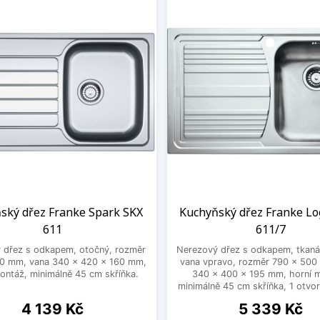
ský dřez Franke Spark SKX
Kuchyňský dřez Franke Lo
611
611/7
 dřez s odkapem, otočný, rozměr
Nerezový dřez s odkapem, tkaná 
0 mm, vana 340 x 420 x 160 mm,
vana vpravo, rozměr 790 x 500
ontáž, minimálně 45 cm skříňka.
340 x 400 x 195 mm, horní 
minimálně 45 cm skříňka, 1 otvor
Cena
Cena
4 139 Kč
5 339 Kč