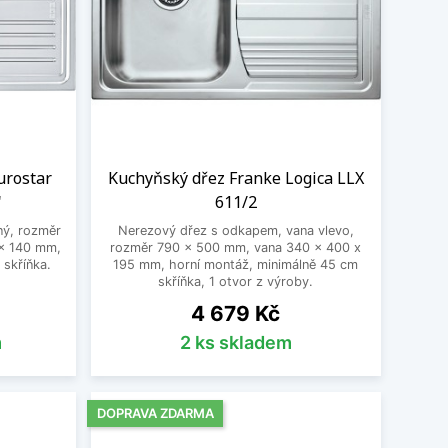
urostar
Kuchyňský dřez Franke Logica LLX
"
611/2
ný, rozměr
Nerezový dřez s odkapem, vana vlevo,
x 140 mm,
rozměr 790 x 500 mm, vana 340 x 400 x
 skříňka.
195 mm, horní montáž, minimálně 45 cm
skříňka, 1 otvor z výroby.
Cena
4 679 Kč
m
2 ks skladem
DOPRAVA ZDARMA