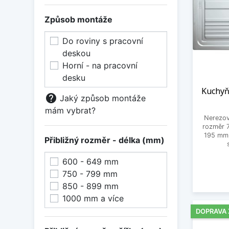
Způsob montáže
Do roviny s pracovní
deskou
Horní - na pracovní
desku
Kuchyň
help
Jaký způsob montáže
mám vybrat?
Nerezov
rozměr 
195 mm,
Přibližný rozměr - délka (mm)
600 - 649 mm
750 - 799 mm
850 - 899 mm
1000 mm a více
DOPRAVA