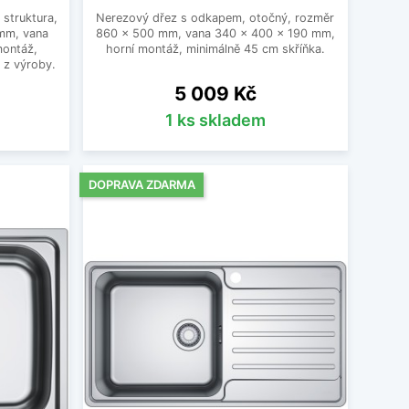
struktura,
Nerezový dřez s odkapem, otočný, rozměr
 mm, vana
860 x 500 mm, vana 340 x 400 x 190 mm,
montáž,
horní montáž, minimálně 45 cm skříňka.
 z výroby.
Cena
5 009 Kč
1 ks skladem
DOPRAVA ZDARMA