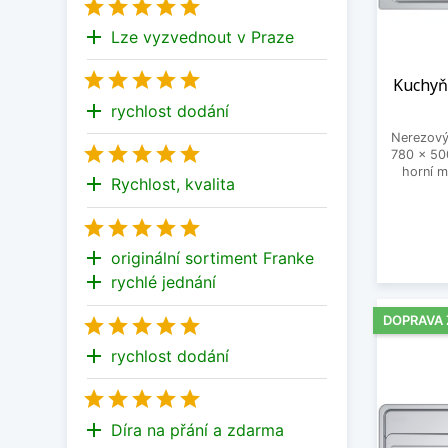





add
Lze vyzvednout v Praze





Kuchyň
add
rychlost dodání
Nerezový





780 x 50
horní m
add
Rychlost, kvalita





add
originální sortiment Franke
add
rychlé jednání
DOPRAVA





add
rychlost dodání





add
Díra na přání a zdarma