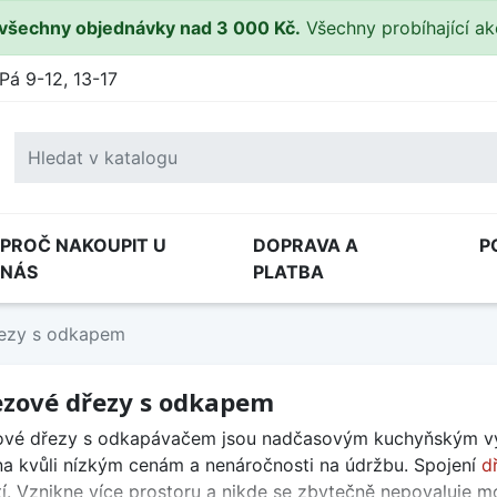
všechny objednávky nad 3 000 Kč.
Všechny probíhající a
Pá 9-12, 13-17
PROČ NAKOUPIT U
DOPRAVA A
P
NÁS
PLATBA
ezy s odkapem
zové dřezy s odkapem
vé dřezy s odkapávačem jsou nadčasovým kuchyňským vyba
a kvůli nízkým cenám a nenáročnosti na údržbu. Spojení
d
tí. Vznikne více prostoru a nikde se zbytečně nepovaluje m