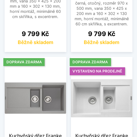
mm, vana 350 x 425 x 200
černá, otočný, rozměr 970 x
mm a 160 x 302 x 130 mm,
500 mm, vana 350 x 425 x
horní montáž, minimálně 60
200 mm a 160 x 302 x 130
cm skříňka, s excentrem.
mm, horní montáž, minimálně
60 cm skříňka, s excentrem.
Cena
Cena
9 799 Kč
9 799 Kč
Běžně skladem
Běžně skladem
DOPRAVA ZDARMA
DOPRAVA ZDARMA
VYSTAVENO NA PRODEJNĚ
Kuchyňský dřez Franke
Kuchyňský dřez Franke