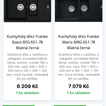
Kuchyňský dřez Franke
Kuchyňský dřez Franke
Basis BFG 651-78
Maris MRG 651-78
Matná černá
Matná černá
Granitový dřez s vaničkou a
Granitový dřez s vaničkou a
odkapem, provedení Matná
odkapem, provedení Matná
černá, otočný, rozměr 780 x
černá, otočný, rozměr 780 x
500 mm, vana 340 x 420 x
500 mm, vana 350 x 425 x
200 mm a 150 x 290 x 100
200 mm a 160 x 302 x 130
mm, horní montáž, minimálně
mm, horní montáž, minimálně
60 cm skříňka.
60 cm skříňka.
Cena
Cena
6 209 Kč
7 079 Kč
1 ks skladem
1 ks skladem