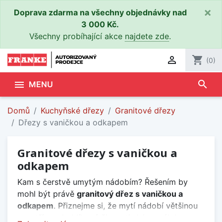
×
Doprava zdarma na všechny objednávky nad
3 000 Kč.
Všechny probíhající akce
najdete zde
.

shopping_cart
(0)
search

MENU
Domů
Kuchyňské dřezy
Granitové dřezy
Dřezy s vaničkou a odkapem
Granitové dřezy s vaničkou a
odkapem
Kam s čerstvě umytým nádobím? Řešením by
mohl být právě
granitový dřez s vaničkou a
odkapem
. Přiznejme si, že mytí nádobí většinou
nepatří mezi oblíbené činnosti. A jen málokomu