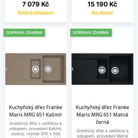
Cena
Cena
7 079 Kč
15 190 Kč
Běžně skladem
Na dotaz
DOPRAVA ZDARMA
DOPRAVA ZDARMA
Kuchyňský dřez Franke
Kuchyňský dřez Franke
Maris MRG 651 Kašmír
Maris MRG 651 Matná
černá
Granitový dřez s vaničkou a
odkapem, provedení Kašmír,
Granitový dřez s vaničkou a
otočný, rozměr 970 x 500
odkapem, provedení Matná