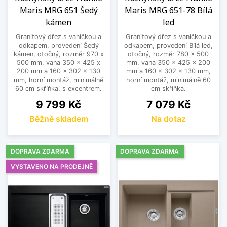
Maris MRG 651 Šedý
Maris MRG 651-78 Bílá
kámen
led
Granitový dřez s vaničkou a
Granitový dřez s vaničkou a
odkapem, provedení Šedý
odkapem, provedení Bílá led,
kámen, otočný, rozměr 970 x
otočný, rozměr 780 x 500
500 mm, vana 350 x 425 x
mm, vana 350 x 425 x 200
200 mm a 160 x 302 x 130
mm a 160 x 302 x 130 mm,
mm, horní montáž, minimálně
horní montáž, minimálně 60
60 cm skříňka, s excentrem.
cm skříňka.
Cena
Cena
9 799 Kč
7 079 Kč
Běžně skladem
Na dotaz
DOPRAVA ZDARMA
DOPRAVA ZDARMA
VYSTAVENO NA PRODEJNĚ