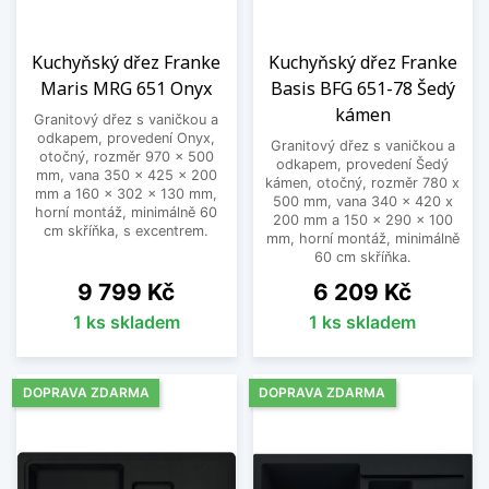
Kuchyňský dřez Franke
Kuchyňský dřez Franke
Maris MRG 651 Onyx
Basis BFG 651-78 Šedý
kámen
Granitový dřez s vaničkou a
odkapem, provedení Onyx,
Granitový dřez s vaničkou a
otočný, rozměr 970 x 500
odkapem, provedení Šedý
mm, vana 350 x 425 x 200
kámen, otočný, rozměr 780 x
mm a 160 x 302 x 130 mm,
500 mm, vana 340 x 420 x
horní montáž, minimálně 60
200 mm a 150 x 290 x 100
cm skříňka, s excentrem.
mm, horní montáž, minimálně
60 cm skříňka.
Cena
Cena
9 799 Kč
6 209 Kč
1 ks skladem
1 ks skladem
DOPRAVA ZDARMA
DOPRAVA ZDARMA