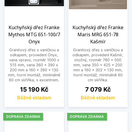
Kuchyňský dřez Franke
Kuchyňský dřez Franke
Mythos MTG 651-100/7
Maris MRG 651-78
Onyx
Kašmír
Granitový dřez s vaničkou a
Granitový dřez s vaničkou a
odkapem, provedení Onyx,
odkapem, provedení Kašmír,
vana vpravo, rozměr 1000 x
otočný, rozměr 780 x 500
515 mm, vana 360 x 390 x
mm, vana 350 x 425 x 200
200 mm a 160 x 390 x 130
mm a 160 x 302 x 130 mm,
mm, horní montáž, minimálně
horní montáž, minimálně 60
60 cm skříňka, s excentrem.
cm skříňka.
Cena
Cena
15 190 Kč
7 079 Kč
Běžně skladem
Běžně skladem
DOPRAVA ZDARMA
DOPRAVA ZDARMA