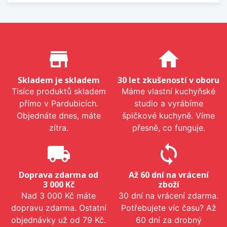
Proč nakupovat u nás?
store_mall_directory
home
Skladem je skladem
30 let zkušeností v oboru
Tisíce produktů skladem
Máme vlastní kuchyňské
přímo v Pardubicích.
studio a vyrábíme
Objednáte dnes, máte
špičkové kuchyně. Víme
zítra.
přesně, co funguje.
local_shipping
sync
Doprava zdarma od
Až 60 dní na vrácení
3 000 Kč
zboží
Nad 3 000 Kč máte
30 dní na vrácení zdarma.
dopravu zdarma. Ostatní
Potřebujete víc času? Až
objednávky už od 79 Kč.
60 dní za drobný