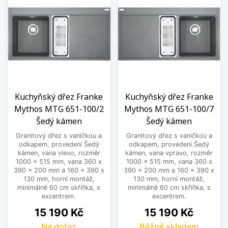
Kuchyňský dřez Franke
Kuchyňský dřez Franke
Mythos MTG 651-100/2
Mythos MTG 651-100/7
Šedý kámen
Šedý kámen
Granitový dřez s vaničkou a
Granitový dřez s vaničkou a
odkapem, provedení Šedý
odkapem, provedení Šedý
kámen, vana vlevo, rozměr
kámen, vana vpravo, rozměr
1000 x 515 mm, vana 360 x
1000 x 515 mm, vana 360 x
390 x 200 mm a 160 x 390 x
390 x 200 mm a 160 x 390 x
130 mm, horní montáž,
130 mm, horní montáž,
minimálně 60 cm skříňka, s
minimálně 60 cm skříňka, s
excentrem.
excentrem.
Cena
Cena
15 190 Kč
15 190 Kč
Na dotaz
Běžně skladem