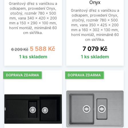
Onyx
Granitový dřez s vaničkou a
na kuchyňské lince a neustále mokrým utěrkám je
odkapem, provedení Onyx,
Granitový dřez s vaničkou a
konec. Objednejte ještě dnes a užívejte pohody i
otočný, rozměr 780 x 500
odkapem, provedení Onyx,
vy. Nakupování v našem e-shopu je navíc
mm, vana 340 x 420 x 200
otočný, rozměr 780 x 500
mm a 150 x 290 x 100 mm,
přehledné a rychlé zároveň.
mm, vana 350 x 425 x 200
horní montáž, minimálně 60
mm a 160 x 302 x 130 mm,
cm skříňka.
horní montáž, minimálně 60
Zobrazit méně
cm skříňka.
Běžná cena
Cena
Cena
5 588 Kč
7 079 Kč
6 209 Kč
1 ks skladem
1 ks skladem
DOPRAVA ZDARMA
DOPRAVA ZDARMA