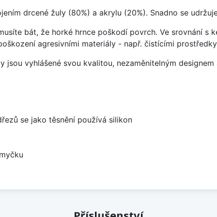
ojením drcené žuly (80%) a akrylu (20%). Snadno se udržuje
emusíte bát, že horké hrnce poškodí povrch. Ve srovnání s
poškození agresivními materiály - např. čistícími prostřed
ezy jsou vyhlášené svou kvalitou, nezaměnitelným designe
dřezů se jako těsnění používá silikon
 myčku
Příslušenství