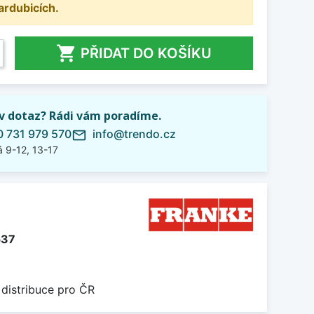
ardubicích.

PŘIDAT DO KOŠÍKU
iv dotaz? Rádi vám poradíme.
 731 979 570
info@trendo.cz
mail_outline
 9-12, 13-17
537
 distribuce pro ČR