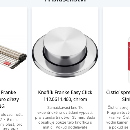
t Franke
Knoflík Franke Easy Click
Čisticí spr
pro dřezy
112.0611.460, chrom
Sin
NG
Zamačkávací knoflík
Čisticí sprej
excentrického ovládání výpusti,
Fragranitový
rolovací rošt,
pro standartní otvor 35 mm. Sada
Franke. Čist
7 x 9 mm,
obsahuje pouze tělo knoflíku s
vodní kámen s
ný plast, pro
maticí. Pokud doděláváte
a pokud se 
, BXX PRO,