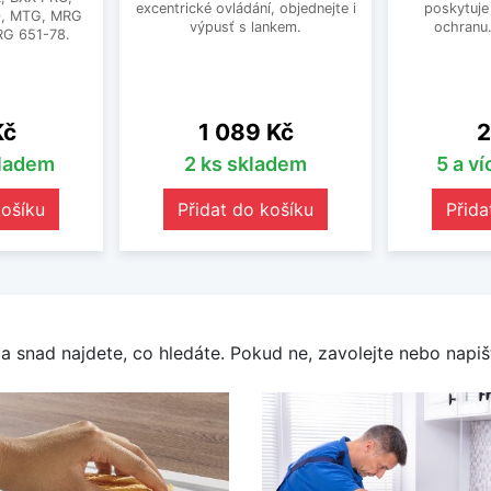
excentrické ovládání, objednejte i
poskytuje
0, MTG, MRG
výpusť s lankem.
ochranu
RG 651-78.
Cena
C
Kč
1 089 Kč
2
kladem
2 ks skladem
5 a v
košíku
Přidat do košíku
Přida
a snad najdete, co hledáte. Pokud ne, zavolejte nebo napišt