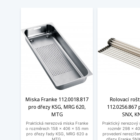
Miska Franke 112.0018.817
Rolovací roš
pro dřezy KSG, MRG 620,
112.0256.867 
MTG
SNX, K
Praktická nerezová miska Franke
Praktický nerezový 
o rozměrech 158 x 406 x 55 mm
rozměr 298 x 40
pro dřezy řady KSG, MRG 620 a
provedení nerez/čer
MTG.
dřezy Franke SNX