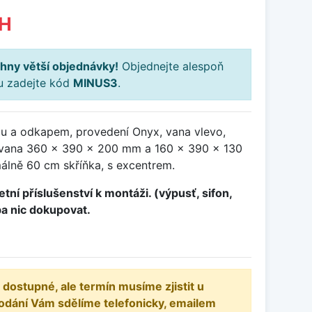
PH
hny větší objednávky!
Objednejte alespoň
ku zadejte kód
MINUS3
.
ou a odkapem, provedení Onyx, vana vlevo,
vana 360 x 390 x 200 mm a 160 x 390 x 130
álně 60 cm skříňka, s excentrem.
tní příslušenství k montáži. (výpusť, sifon,
ba nic dokupovat.
 dostupné, ale termín musíme zjistit u
odání Vám sdělíme telefonicky, emailem