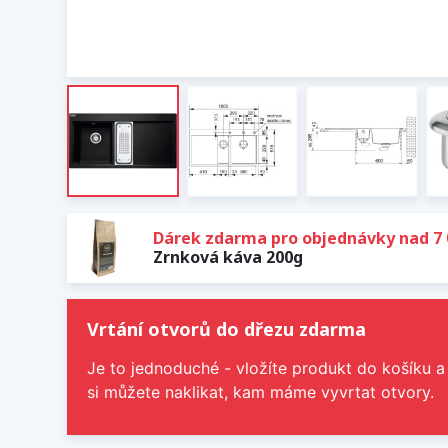
Dárek zdarma pro objednávky nad 7 
Zrnková káva 200g
Vrtání otvorů do dřezu zdarma
Je to jednoduché - vložíte produkt do košíku a
si můžete naklikat, kam máme vyvrtat otvory.