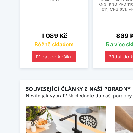
KNG, KNG PRO 11
611, MRG 651, M
Cena
Cena
1 089 Kč
869 
Běžně skladem
5 a více s
Přidat do košíku
Přidat do 
SOUVISEJÍCÍ ČLÁNKY Z NAŠÍ PORADNY
Nevíte jak vybrat? Nahlédněte do naší poradny 