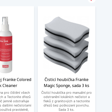
ej Franke Colored
Čisticí houbička Franke
BE
k Cleaner
Magic Sponge, sada 3 ks
3
 na pro čištění všech
Čistící houbička pro manuální pro
BEK
ch a Tectonite dřezů
odstranění lokálních nečistot a
ič jemně odstraňuje
fleků z granitových a tectonite
 dalšími nečistotami
dřezů bez poškození povrchu.
používá pravidelně,
Sada 3 ks.