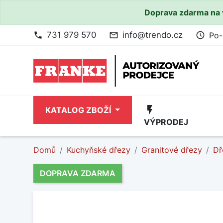
Doprava zdarma na 
731 979 570
info@trendo.cz
Po-
phone
mail_outline
access_time
flash_on
KATALOG ZBOŽÍ
VÝPRODEJ
Domů
Kuchyňské dřezy
Granitové dřezy
Dř
DOPRAVA ZDARMA