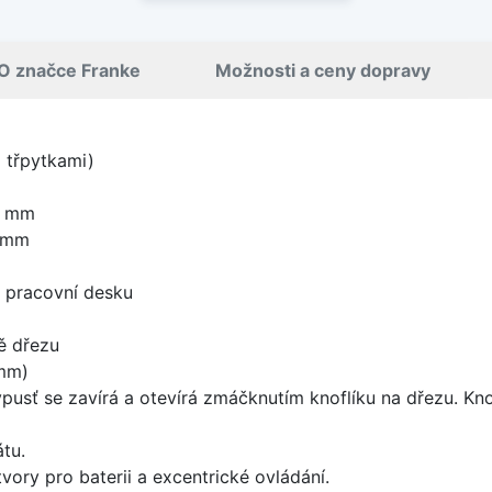
O značce Franke
Možnosti a ceny dopravy
i třpytkami)
0 mm
0 mm
d pracovní desku
ě dřezu
mm)
ýpusť se zavírá a otevírá zmáčknutím knoflíku na dřezu. Kno
tu.
vory pro baterii a excentrické ovládání.