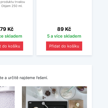
 produktu trvalou
. Objem 250 ml.
ena
Cena
79 Kč
89 Kč
íce skladem
5 a více skladem
t do košíku
Přidat do košíku
e a určitě najdeme řešení.