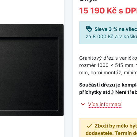
15 190 Kč
s D
loyalty
Sleva 3 % na všec
za 8 000 Kč a v koší
Granitový dřez s vaničk
rozměr 1000 x 515 mm, 
mm, horní montáž, minim
Součástí dřezu je komple
příchytky atd.) Není tře
expand_more
Více informací

Zboží by mělo být
dodavatele. Termín d