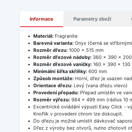
Informace
Parametry zboží
Materiál:
Fragranite
Barevná varianta:
Onyx (černá se stříbrným
Rozměr dřezu:
1000 x 515 mm
Rozměr dřezové nádoby:
360 x 390 x 20
Rozměr dřezové vaničky:
160 x 390 x 13
Minimální šířka skříňky:
600 mm
Způsob montáže:
Horní, dřez je usazen na
Orientace dřezu:
Levý (vana dřezu vlevo)
Provedení přepadu:
Přepad umístěn ve van
Rozměr výřezu:
984 x 499 mm (rádius 10 
Excentrické ovládání výpusti Easy Click - v
Knoflík v provedení chrom lze dokoupit.
Do dřezu je možné umístit dávkovač saponá
Dřez z výroby bez otvorů, nutno zhotovit ot