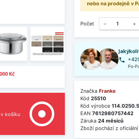
nebo na prodejně v P
Počet
−
+
Jakýkol
+420
phone
Po-Pá
000 Kč
Značka
Franke
Kód
25510
adjust
Kód výrobce
114.0250.
EAN
7612980757442
 v košíku
Záruka
24 měsíců
Zboží pochází z oficiální