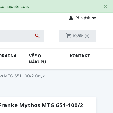
×
kce
najdete zde
.

Přihlásit se

shopping_cart
Košík
(0)
ORADNA
VŠE O
KONTAKT
NÁKUPU
os MTG 651-100/2 Onyx
Franke Mythos MTG 651-100/2