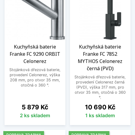
Kuchyňská baterie
Kuchyňská baterie
Franke FC 9290 ORBIT
Franke FC 7852
Celonerez
MYTHOS Celonerez
černá (PVD)
Stojánková dřezová baterie,
provedení Celonerez, výška
Stojánková dřezová baterie,
208 mm, pro otvor 35 mm,
provedení Celonerez černá
otočná o 360 °.
(PVD), výška 317 mm, pro
otvor 35 mm, otočná o 360
°.
Cena
Cena
5 879 Kč
10 690 Kč
2 ks skladem
1 ks skladem
DOPRAVA ZDARMA
DOPRAVA ZDARMA