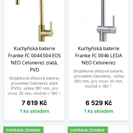
Kuchyňská baterie
Kuchyňská baterie
Franke FC 0044.504 EOS
Franke FC 0046 LEDA
NEO Celonerez zlatá,
NEO Celonerez
PVD
Stojánková dřezová baterie,
provedení Celonerez, výška
Stojánková dřezová baterie,
360 mm, pro otvor 35 mm,
provedení Celonerez zlatá
otočná o 180 °.
(PVD), výška 387 mm, pro
otvor 35 mm, otočná o 180 °.
Cena
Cena
7 619 Kč
6 529 Kč
1 ks skladem
1 ks skladem
DOPRAVA ZDARMA
DOPRAVA ZDARMA