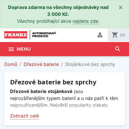
×
Doprava zdarma na všechny objednávky nad
3 000 Kč.
Všechny probíhající akce
najdete zde
.

shopping_cart
(0)
search

MENU
Domů
Dřezové baterie
Stojánkové bez sprchy
Dřezové baterie bez sprchy
Dřezové baterie stojánkové
jsou
nejrozšířenějším typem baterií a u nás patří k těm
nejpoužívanějším. Největší popularitu získaly
především díky rostoucí oblibě kuchyní na míru
Zobrazit celé
se zabudovanými
kuchyňskými dřezy
, skvělou
dvojku tvoří s těmi zapuštěnými nebo klasickými.