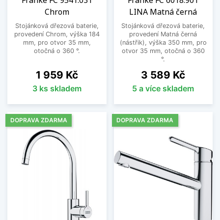
Franke FC 9541.031
Franke FC 6018.901
stojánkových
Chrom
LINA Matná černá
Montují se přímo na kuchyňskou linku nebo do
Stojánková dřezová baterie,
Stojánková dřezová baterie,
dřezu. Součástí každé baterie je kompletní
provedení Chrom, výška 184
provedení Matná černá
příslušenství k montáži a není třeba dokupovat
mm, pro otvor 35 mm,
(nástřik), výška 350 mm, pro
otočná o 360 °.
otvor 35 mm, otočná o 360
jiné komponenty.
°.
Stojánkové baterie dřezové do každé
Cena
Cena
1 959 Kč
3 589 Kč
kuchyně
3 ks skladem
5 a více skladem
Volba baterie dotváří celkový vzhled kuchyně a
dává jí ráz. V nabídce máme především
DOPRAVA ZDARMA
DOPRAVA ZDARMA
stojánkové baterie s praktickým pákovým
ovládáním.
Precizní zpracování jsou zárukou dlouhé
životnosti!
Nedělejte kompromisy a pořiďte si takovou
baterii, která ve vaší rodině vydrží několik
generací!