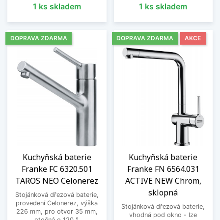
1 ks skladem
1 ks skladem
DOPRAVA ZDARMA
DOPRAVA ZDARMA
AKCE
Kuchyňská baterie
Kuchyňská baterie
Franke FC 6320.501
Franke FN 6564.031
TAROS NEO Celonerez
ACTIVE NEW Chrom,
sklopná
Stojánková dřezová baterie,
provedení Celonerez, výška
Stojánková dřezová baterie,
226 mm, pro otvor 35 mm,
vhodná pod okno - lze
otočná o 120 °.