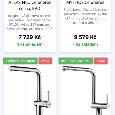
ATLAS NEO Celonerez
MYTHOS Celonerez
černá, PVD
Stojánková dřezová baterie,
provedení Celonerez, výška
Stojánková dřezová baterie,
317 mm, pro otvor 35 mm,
provedení Celonerez černá
otočná o 360 °.
(PVD), výška 297 mm, pro
otvor 35 mm, otočná o 180 °.
Cena
Cena
7 729 Kč
9 579 Kč
1 ks skladem
1 ks skladem
DOPRAVA ZDARMA
AKCE
DOPRAVA ZDARMA
AKCE