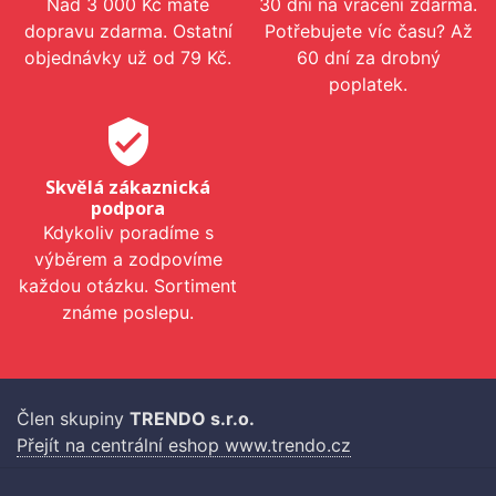
Nad 3 000 Kč máte
30 dní na vrácení zdarma.
dopravu zdarma. Ostatní
Potřebujete víc času? Až
objednávky už od 79 Kč.
60 dní za drobný
poplatek.
verified_user
Skvělá zákaznická
podpora
Kdykoliv poradíme s
výběrem a zodpovíme
každou otázku. Sortiment
známe poslepu.
Člen skupiny
TRENDO s.r.o.
Přejít na centrální eshop www.trendo.cz