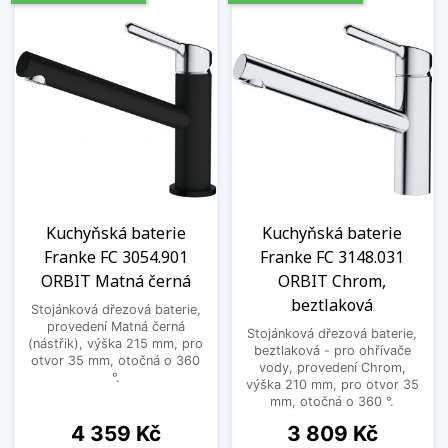
Kuchyňská baterie
Kuchyňská baterie
Franke FC 3054.901
Franke FC 3148.031
ORBIT Matná černá
ORBIT Chrom,
beztlaková
Stojánková dřezová baterie,
provedení Matná černá
Stojánková dřezová baterie,
(nástřik), výška 215 mm, pro
beztlaková - pro ohřívače
otvor 35 mm, otočná o 360
vody, provedení Chrom,
°.
výška 210 mm, pro otvor 35
mm, otočná o 360 °.
Cena
Cena
4 359 Kč
3 809 Kč