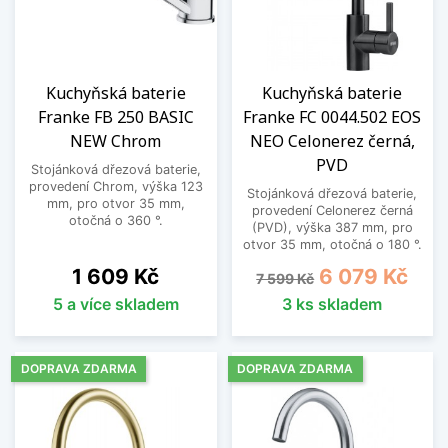
Kuchyňská baterie
Kuchyňská baterie
Franke FB 250 BASIC
Franke FC 0044.502 EOS
NEW Chrom
NEO Celonerez černá,
PVD
Stojánková dřezová baterie,
provedení Chrom, výška 123
Stojánková dřezová baterie,
mm, pro otvor 35 mm,
provedení Celonerez černá
otočná o 360 °.
(PVD), výška 387 mm, pro
otvor 35 mm, otočná o 180 °.
Cena
Běžná cena
Cena
1 609 Kč
6 079 Kč
7 599 Kč
5 a více skladem
3 ks skladem
DOPRAVA ZDARMA
DOPRAVA ZDARMA