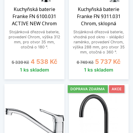
Kuchyňská baterie
Kuchyňská baterie
Franke FN 6100.031
Franke FN 9311.031
ACTIVE NEW Chrom
Chrom, sklopná
Stojánková dřezová baterie,
Stojánková dřezová baterie,
provedení Chrom, výška 312
vhodná pod okno - sklápěcí
mm, pro otvor 35 mm,
raménko, provedení Chrom,
otočná o 180 °.
výška 288 mm, pro otvor 35
mm, otočná o 360 °.
Běžná cena
Cena
Běžná cena
Cena
4 538 Kč
5 737 Kč
5 339 Kč
6 749 Kč
1 ks skladem
1 ks skladem
DOPRAVA ZDARMA
AKCE