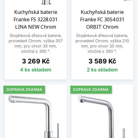
Zobrazit méně
Kuchyňská baterie
Kuchyňská baterie
Franke FS 3228.031
Franke FC 3054.031
LINA NEW Chrom
ORBIT Chrom
Stojánková dřezová baterie,
Stojánková dřezová baterie,
provedení Chrom, výška 357
provedení Chrom, výška 210
mm, pro otvor 35 mm,
mm, pro otvor 35 mm,
otočná o 360 °.
otočná o 360 °.
Cena
Cena
3 269 Kč
3 589 Kč
4 ks skladem
2 ks skladem
DOPRAVA ZDARMA
DOPRAVA ZDARMA