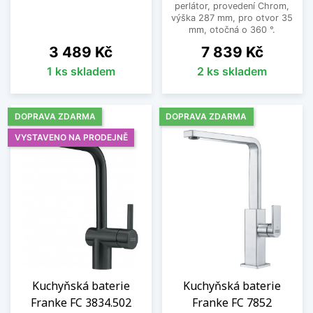
perlátor, provedení Chrom,
výška 287 mm, pro otvor 35
mm, otočná o 360 °.
Cena
Cena
3 489 Kč
7 839 Kč
1 ks skladem
2 ks skladem
DOPRAVA ZDARMA
DOPRAVA ZDARMA
VYSTAVENO NA PRODEJNĚ
Kuchyňská baterie
Kuchyňská baterie
Franke FC 3834.502
Franke FC 7852