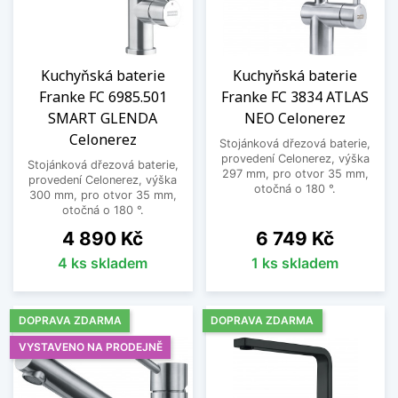
Kuchyňská baterie
Kuchyňská baterie
Franke FC 6985.501
Franke FC 3834 ATLAS
SMART GLENDA
NEO Celonerez
Celonerez
Stojánková dřezová baterie,
provedení Celonerez, výška
Stojánková dřezová baterie,
297 mm, pro otvor 35 mm,
provedení Celonerez, výška
otočná o 180 °.
300 mm, pro otvor 35 mm,
otočná o 180 °.
Cena
Cena
4 890 Kč
6 749 Kč
4 ks skladem
1 ks skladem
DOPRAVA ZDARMA
DOPRAVA ZDARMA
VYSTAVENO NA PRODEJNĚ