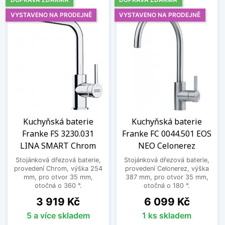
VYSTAVENO NA PRODEJNĚ
VYSTAVENO NA PRODEJNĚ
Kuchyňská baterie
Kuchyňská baterie
Franke FS 3230.031
Franke FC 0044.501 EOS
LINA SMART Chrom
NEO Celonerez
Stojánková dřezová baterie,
Stojánková dřezová baterie,
provedení Chrom, výška 254
provedení Celonerez, výška
mm, pro otvor 35 mm,
387 mm, pro otvor 35 mm,
otočná o 360 °.
otočná o 180 °.
Cena
Cena
3 919 Kč
6 099 Kč
5 a více skladem
1 ks skladem