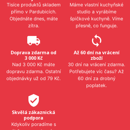
Tisíce produktů skladem
Máme vlastní kuchyňské
přímo v Pardubicích.
studio a vyrábíme
Objednáte dnes, máte
špičkové kuchyně. Víme
zítra.
přesně, co funguje.
local_shipping
sync
Doprava zdarma od
Až 60 dní na vrácení
3 000 Kč
zboží
Nad 3 000 Kč máte
30 dní na vrácení zdarma.
dopravu zdarma. Ostatní
Potřebujete víc času? Až
objednávky už od 79 Kč.
60 dní za drobný
poplatek.
verified_user
Skvělá zákaznická
podpora
Kdykoliv poradíme s