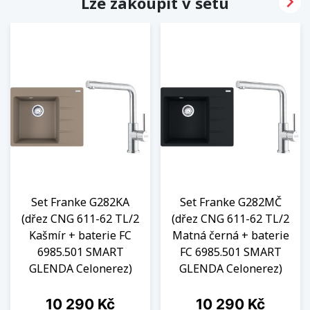

Lze zakoupit v setu
Set Franke G282KA
Set Franke G282MČ
(dřez CNG 611-62 TL/2
(dřez CNG 611-62 TL/2
Kašmír + baterie FC
Matná černá + baterie
6985.501 SMART
FC 6985.501 SMART
GLENDA Celonerez)
GLENDA Celonerez)
Cena
Cena
10 290 Kč
10 290 Kč