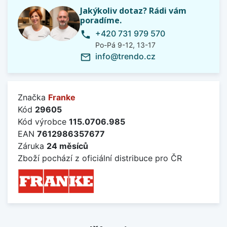
Jakýkoliv dotaz? Rádi vám
poradíme.
+420 731 979 570
phone
Po-Pá 9-12, 13-17
info@trendo.cz
mail_outline
Značka
Franke
Kód
29605
Kód výrobce
115.0706.985
EAN
7612986357677
Záruka
24 měsíců
Zboží pochází z oficiální distribuce pro ČR