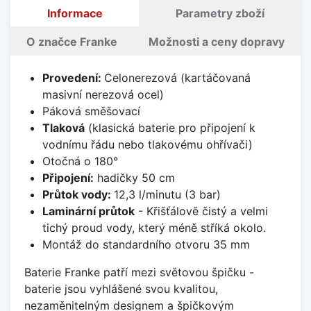
Informace
Parametry zboží
O značce Franke
Možnosti a ceny dopravy
Provedení:
Celonerezová (kartáčovaná
masivní nerezová ocel)
Páková směšovací
Tlaková
(klasická baterie pro připojení k
vodnímu řádu nebo tlakovému ohřívači)
Otočná o 180°
Připojení:
hadičky 50 cm
Průtok vody:
12,3 l/minutu (3 bar)
Laminární průtok
- Křišťálově čistý a velmi
tichý proud vody, který méně stříká okolo.
Montáž do standardního otvoru 35 mm
Baterie Franke patří mezi světovou špičku -
baterie jsou vyhlášené svou kvalitou,
nezaměnitelným designem a špičkovým