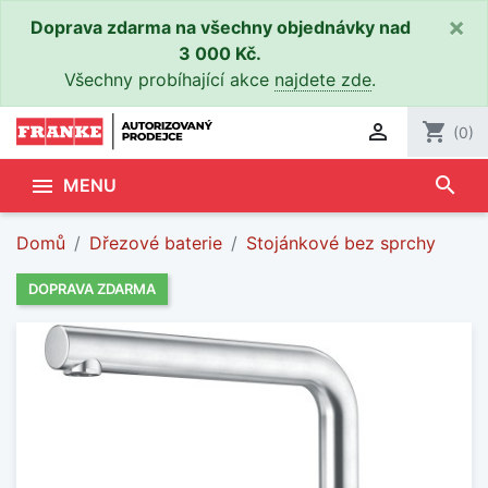
×
Doprava zdarma na všechny objednávky nad
3 000 Kč.
Všechny probíhající akce
najdete zde
.

shopping_cart
(0)
search

MENU
Domů
Dřezové baterie
Stojánkové bez sprchy
DOPRAVA ZDARMA