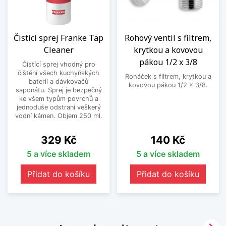
Čisticí sprej Franke Tap
Rohový ventil s filtrem,
Cleaner
krytkou a kovovou
pákou 1/2 x 3/8
Čistící sprej vhodný pro
čištění všech kuchyňských
Roháček s filtrem, krytkou a
baterií a dávkovačů
kovovou pákou 1/2 x 3/8.
saponátu. Sprej je bezpečný
ke všem typům povrchů a
jednoduše odstraní veškerý
vodní kámen. Objem 250 ml.
Cena
Cena
329 Kč
140 Kč
5 a více skladem
5 a více skladem
Přidat do košíku
Přidat do košíku