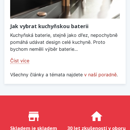
Jak vybrat kuchyňskou baterii
Kuchyňská baterie, stejně jako dřez, nepochybně
pomáhá udávat design celé kuchyně. Proto
bychom neměli výběr baterie...
Číst více
Všechny články a témata najdete
v naší poradně
.
Proč nakupovat u nás?
store_mall_directory
home
Skladem je skladem
30 let zkušeností v oboru