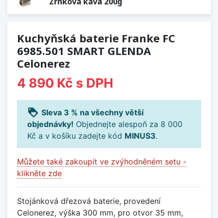
Zrnková káva 200g
Kuchyňská baterie Franke FC
6985.501 SMART GLENDA
Celonerez
4 890 Kč
s DPH
loyalty
Sleva 3 % na všechny větší
objednávky!
Objednejte alespoň za 8 000
Kč a v košíku zadejte kód
MINUS3
.
Můžete také zakoupit ve zvýhodněném setu -
klikněte zde
Stojánková dřezová baterie, provedení
Celonerez, výška 300 mm, pro otvor 35 mm,