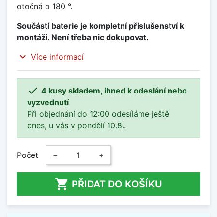
otočná o 180 °.
Součástí baterie je kompletní příslušenství k
montáži. Není třeba nic dokupovat.
expand_more
Více informací

4 kusy skladem, ihned k odeslání nebo
vyzvednutí
Při objednání do 12:00 odesíláme ještě
dnes, u vás v pondělí 10.8..
Počet
−
+

PŘIDAT DO KOŠÍKU