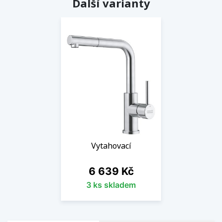
Další varianty
Vytahovací
Cena
6 639 Kč
3 ks skladem