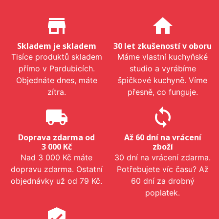
Proč nakupovat u nás?
store_mall_directory
home
Skladem je skladem
30 let zkušeností v oboru
Tisíce produktů skladem
Máme vlastní kuchyňské
přímo v Pardubicích.
studio a vyrábíme
Objednáte dnes, máte
špičkové kuchyně. Víme
zítra.
přesně, co funguje.
local_shipping
sync
Doprava zdarma od
Až 60 dní na vrácení
3 000 Kč
zboží
Nad 3 000 Kč máte
30 dní na vrácení zdarma.
dopravu zdarma. Ostatní
Potřebujete víc času? Až
objednávky už od 79 Kč.
60 dní za drobný
poplatek.
verified_user