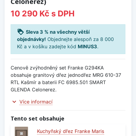
Celonerez)
10 290 Kč
s DPH
loyalty
Sleva 3 % na všechny větší
objednávky!
Objednejte alespoň za 8 000
Kč a v košíku zadejte kód
MINUS3
.
Cenově zvýhodněný set Franke G294KA
obsahuje granitový dřez jednodřez MRG 610-37
RTL Kašmír a baterii FC 6985.501 SMART
GLENDA Celonerez.
expand_more
Více informací
Tento set obsahuje
Kuchyňský dřez Franke Maris