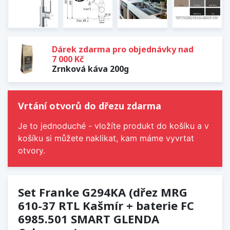
Dárek zdarma pro objednávky nad
7 000 Kč
Zrnková káva 200g
Vrtání otvorů do dřezu zdarma
Je to jednoduché - vložíte produkt do košíku a v
košíku si můžete naklikat, kam máme vyvrtat
otvory.
Set Franke G294KA (dřez MRG
610-37 RTL Kašmír + baterie FC
6985.501 SMART GLENDA