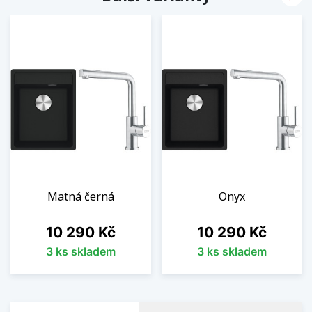
Matná černá
Onyx
Cena
Cena
10 290 Kč
10 290 Kč
3 ks skladem
3 ks skladem