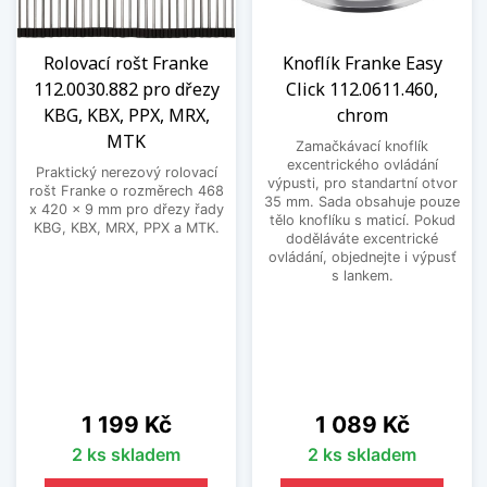
Rolovací rošt Franke
Knoflík Franke Easy
112.0030.882 pro dřezy
Click 112.0611.460,
KBG, KBX, PPX, MRX,
chrom
MTK
Zamačkávací knoflík
excentrického ovládání
Praktický nerezový rolovací
výpusti, pro standartní otvor
rošt Franke o rozměrech 468
35 mm. Sada obsahuje pouze
x 420 x 9 mm pro dřezy řady
tělo knoflíku s maticí. Pokud
KBG, KBX, MRX, PPX a MTK.
doděláváte excentrické
ovládání, objednejte i výpusť
s lankem.
Cena
Cena
1 199 Kč
1 089 Kč
2 ks skladem
2 ks skladem