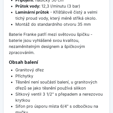
Průtok vody:
12,3 l/minutu (3 bar)
Laminární průtok
- Křišťálově čistý a velmi
tichý proud vody, který méně stříká okolo.
Montáž do standardního otvoru 35 mm
Baterie Franke patří mezi světovou špičku -
baterie jsou vyhlášené svou kvalitou,
nezaměnitelným designem a špičkovým
zpracováním.
Obsah balení
Granitový dřez
Příchytky
Těsnění není součástí balení, u granitových
dřezů se jako těsnění používá silikon
Sítkový ventil 3 1/2" s přepadem a nerezovou
krytkou
Sifon pro úsporu místa 6/4" s odbočkou na
myčku