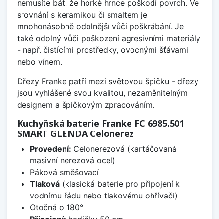
nemusíte bát, že horké hrnce poškodí povrch. Ve
srovnání s keramikou či smaltem je
mnohonásobně odolnější vůči poškrábání. Je
také odolný vůči poškození agresivními materiály
- např. čistícími prostředky, ovocnými šťávami
nebo vínem.
Dřezy Franke patří mezi světovou špičku - dřezy
jsou vyhlášené svou kvalitou, nezaměnitelným
designem a špičkovým zpracováním.
Kuchyňská baterie Franke FC 6985.501
SMART GLENDA Celonerez
Provedení:
Celonerezová (kartáčovaná
masivní nerezová ocel)
Páková směšovací
Tlaková
(klasická baterie pro připojení k
vodnímu řádu nebo tlakovému ohřívači)
Otočná o 180°
Připojení:
hadičky 50 cm