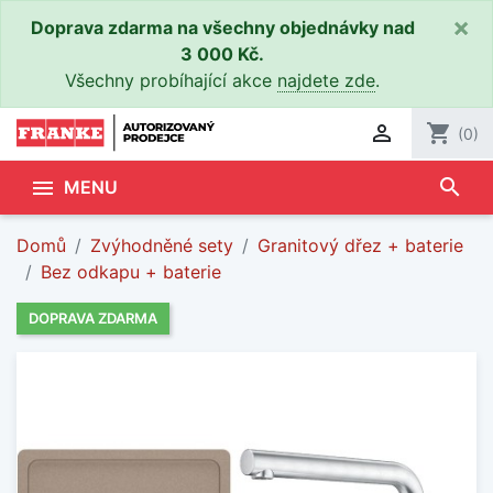
×
Doprava zdarma na všechny objednávky nad
3 000 Kč.
Všechny probíhající akce
najdete zde
.

shopping_cart
(0)
search

MENU
Domů
Zvýhodněné sety
Granitový dřez + baterie
Bez odkapu + baterie
DOPRAVA ZDARMA