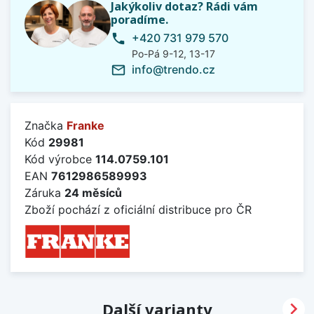
Jakýkoliv dotaz? Rádi vám
poradíme.
+420 731 979 570
phone
Po-Pá 9-12, 13-17
info@trendo.cz
mail_outline
Značka
Franke
Kód
29981
Kód výrobce
114.0759.101
EAN
7612986589993
Záruka
24 měsíců
Zboží pochází z oficiální distribuce pro ČR

Další varianty