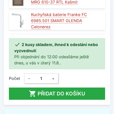
MRG 610-37 RTL Kašmír
Kuchyňská baterie Franke FC
6985.501 SMART GLENDA
Celonerez

2 kusy skladem, ihned k odeslání nebo
vyzvednutí
Při objednání do 12:00 odesíláme ještě
dnes, u vás v úterý 11.8..
Počet
−
+

PŘIDAT DO KOŠÍKU