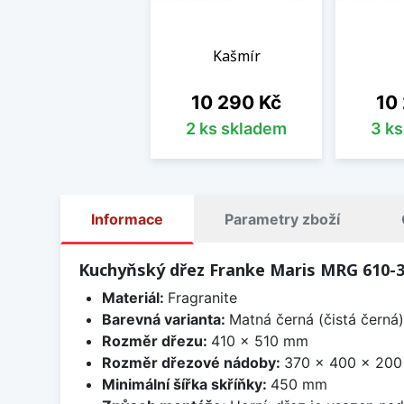
Kašmír
Cena
Cen
10 290 Kč
10
2 ks skladem
3 k
Informace
Parametry zboží
Kuchyňský dřez Franke Maris MRG 610-
Materiál:
Fragranite
Barevná varianta:
Matná černá (čistá černá)
Rozměr dřezu:
410 x 510 mm
Rozměr dřezové nádoby:
370 x 400 x 20
Minimální šířka skříňky:
450 mm