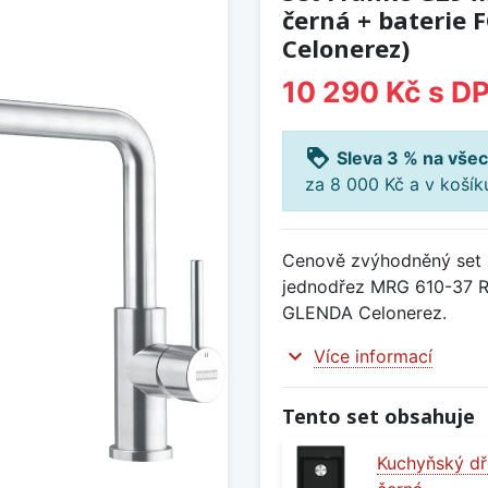
černá + baterie
Celonerez)
10 290 Kč
s D
loyalty
Sleva 3 % na všec
za 8 000 Kč a v koší
Cenově zvýhodněný set 
jednodřez MRG 610-37 R
GLENDA Celonerez.
expand_more
Více informací
Tento set obsahuje
Kuchyňský dř