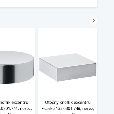

noflík excentru
Otočný knoflík excentru
Oto
.0301.741, nerez,
Franke 133.0301.748, nerez,
Frank