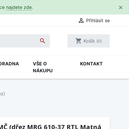
×
kce
najdete zde
.

Přihlásit se

shopping_cart
Košík
(0)
ORADNA
VŠE O
KONTAKT
NÁKUPU
ez)
MČ (dřez MRG 610-37 RTL Matná