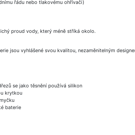
odnímu řádu nebo tlakovému ohřívači)
 tichý proud vody, který méně stříká okolo.
aterie jsou vyhlášené svou kvalitou, nezaměnitelným desig
dřezů se jako těsnění používá silikon
ou krytkou
 myčku
é baterie