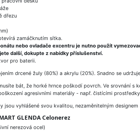
d pracovní desku
táže
ě dřezu
mm)
 otevírá zamáčknutím sítka.
ponátu nebo ovladače excentru je nutno použít vymezova
ete další, dokupte z nabídky příslušenství.
vor pro baterii.
ojením drcené žuly (80%) a akrylu (20%). Snadno se udržuje
emusíte bát, že horké hrnce poškodí povrch. Ve srovnání s
poškození agresivními materiály - např. čistícími prostřed
ezy jsou vyhlášené svou kvalitou, nezaměnitelným designe
 SMART GLENDA Celonerez
vní nerezová ocel)