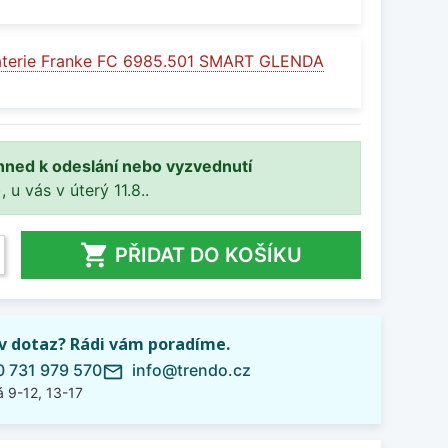
aterie Franke FC 6985.501 SMART GLENDA
hned k odeslání nebo vyzvednutí
, u vás v úterý 11.8..

PŘIDAT DO KOŠÍKU
iv dotaz? Rádi vám poradíme.
 731 979 570
info@trendo.cz
mail_outline
 9-12, 13-17