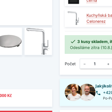
černá
Kuchyňská b
Celonerez

3 kusy skladem, i
Odesíláme zítra (10.8.)
Počet
−
+
Jakýkol
+420
phone
000 Kč
Po-Pá