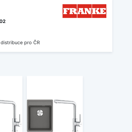
102
 distribuce pro ČR