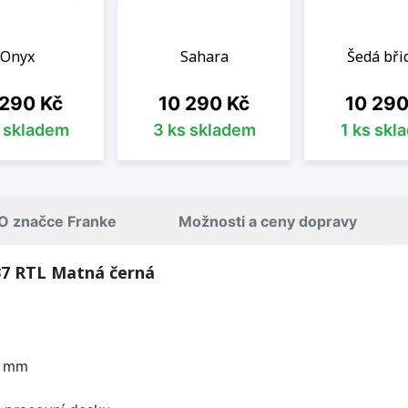
Onyx
Sahara
Šedá břid
a
Cena
Cena
 290 Kč
10 290 Kč
10 290
s skladem
3 ks skladem
1 ks skl
O značce Franke
Možnosti a ceny dopravy
37 RTL Matná černá
0 mm