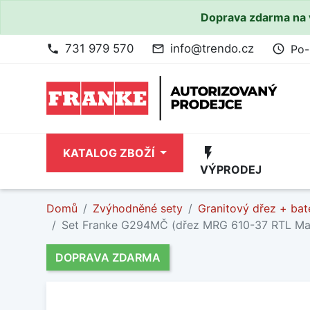
Doprava zdarma na 
731 979 570
info@trendo.cz
Po-
phone
mail_outline
access_time
flash_on
KATALOG ZBOŽÍ
VÝPRODEJ
Domů
Zvýhodněné sety
Granitový dřez + bat
Set Franke G294MČ (dřez MRG 610-37 RTL Ma
DOPRAVA ZDARMA