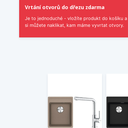
Vrtání otvorů do dřezu zdarma
Je to jednoduché - vložíte produkt do košíku a
si můžete naklikat, kam máme vyvrtat otvory.