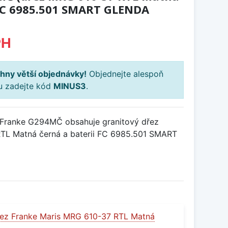
 FC 6985.501 SMART GLENDA
PH
hny větší objednávky!
Objednejte alespoň
ku zadejte kód
MINUS3
.
Franke G294MČ obsahuje granitový dřez
TL Matná černá a baterii FC 6985.501 SMART
ez Franke Maris MRG 610-37 RTL Matná