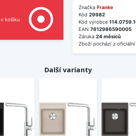
Značka
Franke
adjust
Kód
29982
 v košíku
Kód výrobce
114.0759.
EAN
7612986590005
Záruka
24 měsíců
Zboží pochází z oficiální
Další varianty