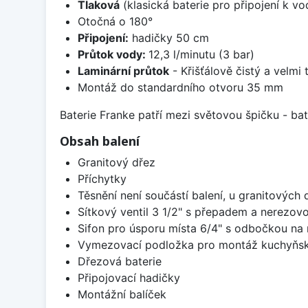
Tlaková
(klasická baterie pro připojení k v
Otočná o 180°
Připojení:
hadičky 50 cm
Průtok vody:
12,3 l/minutu (3 bar)
Laminární průtok
- Křišťálově čistý a velmi
Montáž do standardního otvoru 35 mm
Baterie Franke patří mezi světovou špičku - b
Obsah balení
Granitový dřez
Příchytky
Těsnění není součástí balení, u granitových 
Sítkový ventil 3 1/2" s přepadem a nerezov
Sifon pro úsporu místa 6/4" s odbočkou na
Vymezovací podložka pro montáž kuchyňsk
Dřezová baterie
Připojovací hadičky
Montážní balíček