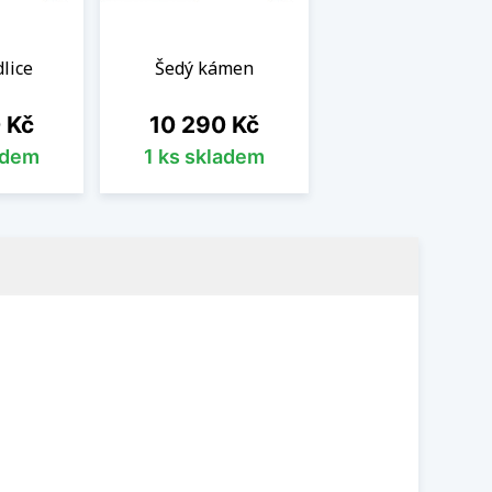
lice
Šedý kámen
Cena
 Kč
10 290 Kč
adem
1 ks skladem