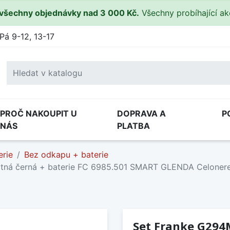
všechny objednávky nad 3 000 Kč.
Všechny probíhající a
Pá 9-12, 13-17
PROČ NAKOUPIT U
DOPRAVA A
P
NÁS
PLATBA
erie
Bez odkapu + baterie
tná černá + baterie FC 6985.501 SMART GLENDA Celoner
Set Franke G294