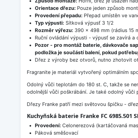
Způsob montáže:
Horní, dřez je usazen na
Orientace dřezu:
Pouze jeden způsob mon
Provedení přepadu:
Přepad umístěn ve van
Typ výpusti:
Sítková výpusť 3 1/2
Rozměr výřezu:
390 x 498 mm (rádius 15 
Ruční ovládání výpusti - výpusť se zavírá a
Pozor - pro montáž baterie, dávkovače sa
podložka je součástí balení, pokud potřebuj
Dřez z výroby bez otvorů, nutno zhotovit ot
Fragranite je materiál vytvořený optimálním sp
Odolný vůči teplotám do 180 st. C, takže se n
odolnější vůči poškrábání. Je také odolný vůči 
Dřezy Franke patří mezi světovou špičku - dř
Kuchyňská baterie Franke FC 6985.501
Provedení:
Celonerezová (kartáčovaná masi
Páková směšovací