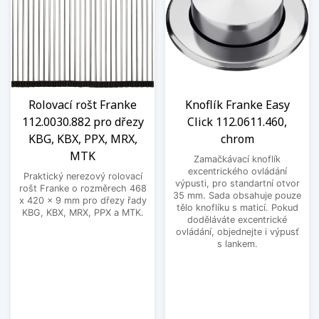
Rolovací rošt Franke
Knoflík Franke Easy
112.0030.882 pro dřezy
Click 112.0611.460,
KBG, KBX, PPX, MRX,
chrom
MTK
Zamačkávací knoflík
excentrického ovládání
Praktický nerezový rolovací
výpusti, pro standartní otvor
rošt Franke o rozměrech 468
35 mm. Sada obsahuje pouze
x 420 x 9 mm pro dřezy řady
tělo knoflíku s maticí. Pokud
KBG, KBX, MRX, PPX a MTK.
doděláváte excentrické
ovládání, objednejte i výpusť
s lankem.