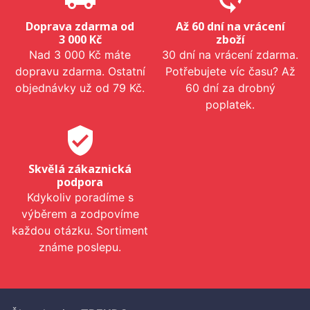
Doprava zdarma od
Až 60 dní na vrácení
3 000 Kč
zboží
Nad 3 000 Kč máte
30 dní na vrácení zdarma.
dopravu zdarma. Ostatní
Potřebujete víc času? Až
objednávky už od 79 Kč.
60 dní za drobný
poplatek.
verified_user
Skvělá zákaznická
podpora
Kdykoliv poradíme s
výběrem a zodpovíme
každou otázku. Sortiment
známe poslepu.