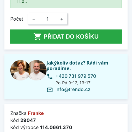
11.8..
Počet
−
+

PŘIDAT DO KOŠÍKU
Jakýkoliv dotaz? Rádi vám
poradíme.
+420 731 979 570
phone
Po-Pá 9-12, 13-17
info@trendo.cz
mail_outline
Značka
Franke
Kód
29047
Kód výrobce
114.0661.370