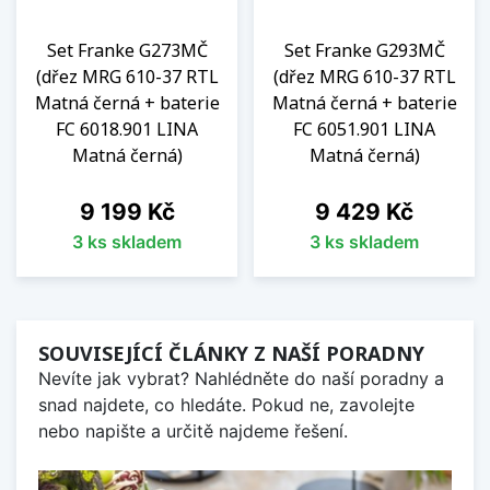
Set Franke G273MČ
Set Franke G293MČ
(dřez MRG 610-37 RTL
(dřez MRG 610-37 RTL
Matná černá + baterie
Matná černá + baterie
FC 6018.901 LINA
FC 6051.901 LINA
Matná černá)
Matná černá)
Cena
Cena
9 199 Kč
9 429 Kč
3 ks skladem
3 ks skladem
SOUVISEJÍCÍ ČLÁNKY Z NAŠÍ PORADNY
Nevíte jak vybrat? Nahlédněte do naší poradny a
snad najdete, co hledáte. Pokud ne, zavolejte
nebo napište a určitě najdeme řešení.