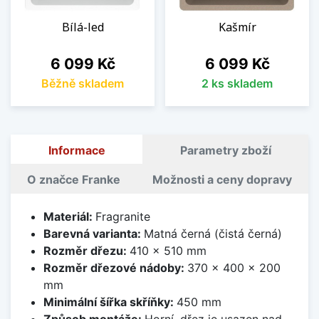
Bílá-led
Kašmír
Cena
Cena
6 099 Kč
6 099 Kč
Běžně skladem
2 ks skladem
Informace
Parametry zboží
O značce Franke
Možnosti a ceny dopravy
Materiál:
Fragranite
Barevná varianta:
Matná černá (čistá černá)
Rozměr dřezu:
410 x 510 mm
Rozměr dřezové nádoby:
370 x 400 x 200
mm
Minimální šířka skříňky:
450 mm