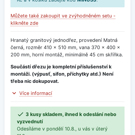
Můžete také zakoupit ve zvýhodněném setu -
klikněte zde
Hranatý granitový jednodřez, provedení Matná
černá, rozměr 410 x 510 mm, vana 370 x 400 x
200 mm, horní montáž, minimálně 45 cm skříňka.
Součástí dřezu je kompletní příslušenství k
montáži. (výpusť, sifon, příchytky atd.) Není
třeba nic dokupovat.
expand_more
Více informací

3 kusy skladem, ihned k odeslání nebo
vyzvednutí
Odesíláme v pondělí 10.8., u vás v úterý