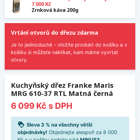
7 000 Kč
Zrnková káva 200g
Vrtání otvorů do dřezu zdarma
Je to jednoduché - vložíte produkt do košíku a v
košíku si můžete naklikat, kam máme vyvrtat
otvory.
Kuchyňský dřez Franke Maris
MRG 610-37 RTL Matná černá
6 099 Kč
s DPH
loyalty
Sleva 3 % na všechny větší
objednávky!
Objednejte alespoň za 8 000
Kč a v košíku zadejte kód
MINUS3
.