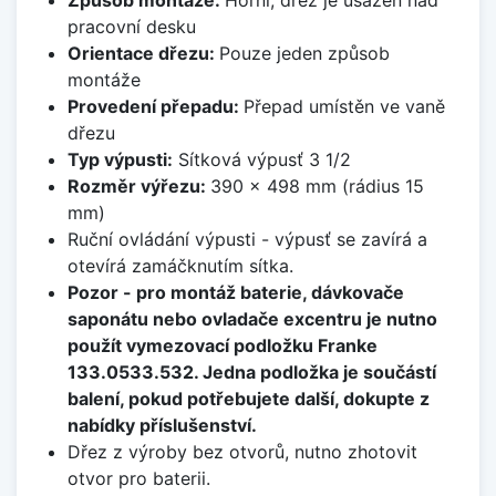
Způsob montáže:
Horní, dřez je usazen nad
pracovní desku
Orientace dřezu:
Pouze jeden způsob
montáže
Provedení přepadu:
Přepad umístěn ve vaně
dřezu
Typ výpusti:
Sítková výpusť 3 1/2
Rozměr výřezu:
390 x 498 mm (rádius 15
mm)
Ruční ovládání výpusti - výpusť se zavírá a
otevírá zamáčknutím sítka.
Pozor - pro montáž baterie, dávkovače
saponátu nebo ovladače excentru je nutno
použít vymezovací podložku Franke
133.0533.532. Jedna podložka je součástí
balení, pokud potřebujete další, dokupte z
nabídky příslušenství.
Dřez z výroby bez otvorů, nutno zhotovit
otvor pro baterii.