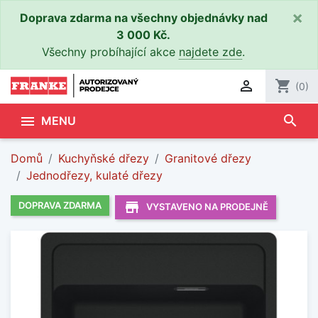
×
Doprava zdarma na všechny objednávky nad
3 000 Kč.
Všechny probíhající akce
najdete zde
.

shopping_cart
(0)
search

MENU
Domů
Kuchyňské dřezy
Granitové dřezy
Jednodřezy, kulaté dřezy
store_mall_directory
DOPRAVA ZDARMA
VYSTAVENO NA PRODEJNĚ