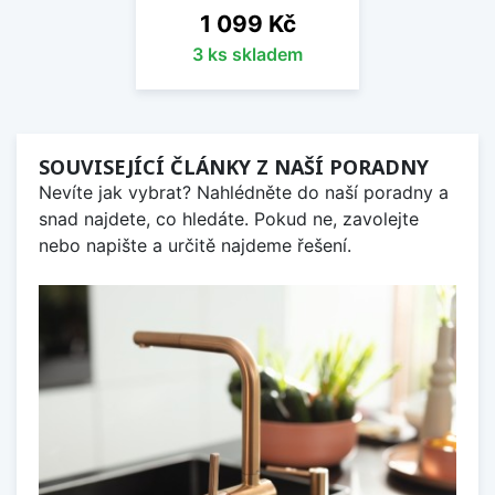
Cena
1 099 Kč
3 ks skladem
SOUVISEJÍCÍ ČLÁNKY Z NAŠÍ PORADNY
Nevíte jak vybrat? Nahlédněte do naší poradny a
snad najdete, co hledáte. Pokud ne, zavolejte
nebo napište a určitě najdeme řešení.