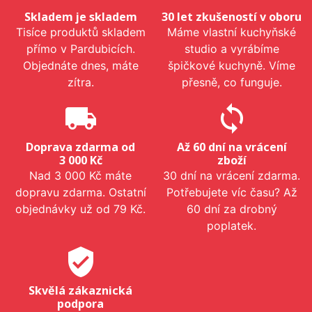
Skladem je skladem
30 let zkušeností v oboru
Tisíce produktů skladem
Máme vlastní kuchyňské
přímo v Pardubicích.
studio a vyrábíme
Objednáte dnes, máte
špičkové kuchyně. Víme
zítra.
přesně, co funguje.
local_shipping
sync
Doprava zdarma od
Až 60 dní na vrácení
3 000 Kč
zboží
Nad 3 000 Kč máte
30 dní na vrácení zdarma.
dopravu zdarma. Ostatní
Potřebujete víc času? Až
objednávky už od 79 Kč.
60 dní za drobný
poplatek.
verified_user
Skvělá zákaznická
podpora