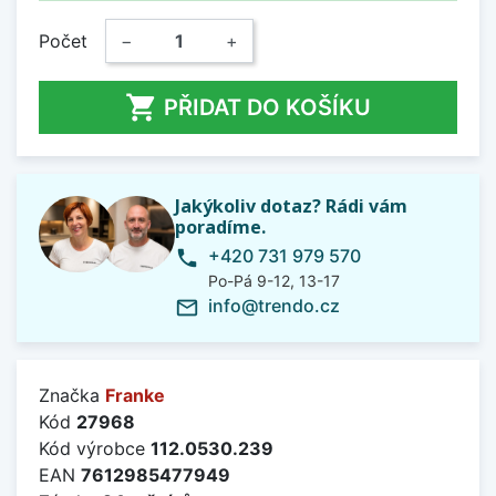
Počet
−
+

PŘIDAT DO KOŠÍKU
Jakýkoliv dotaz? Rádi vám
poradíme.
+420 731 979 570
phone
Po-Pá 9-12, 13-17
info@trendo.cz
mail_outline
Značka
Franke
Kód
27968
Kód výrobce
112.0530.239
EAN
7612985477949