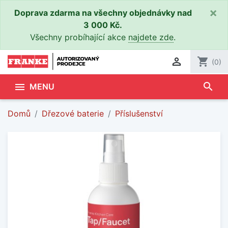
×
Doprava zdarma na všechny objednávky nad
3 000 Kč.
Všechny probíhající akce
najdete zde
.

shopping_cart
(0)
search

MENU
Domů
Dřezové baterie
Příslušenství