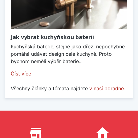
Jak vybrat kuchyňskou baterii
Kuchyňská baterie, stejně jako dřez, nepochybně
pomáhá udávat design celé kuchyně. Proto
bychom neměli výběr baterie...
Číst více
Všechny články a témata najdete
v naší poradně
.
Proč nakupovat u nás?
store_mall_directory
home