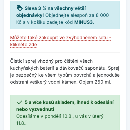
loyalty
Sleva 3 % na všechny větší
objednávky!
Objednejte alespoň za 8 000
Kč a v košíku zadejte kód
MINUS3
.
Můžete také zakoupit ve zvýhodněném setu -
klikněte zde
Čistící sprej vhodný pro čištění všech
kuchyňských baterií a dávkovačů saponátu. Sprej
je bezpečný ke všem typům povrchů a jednoduše
odstraní veškerý vodní kámen. Objem 250 ml.

5 a více kusů skladem, ihned k odeslání
nebo vyzvednutí
Odesíláme v pondělí 10.8., u vás v úterý
11.8..