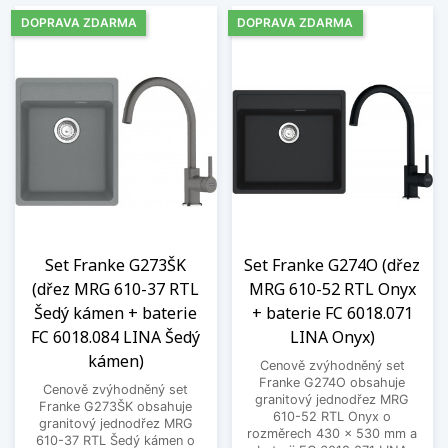
DOPRAVA ZDARMA
DOPRAVA ZDARMA
Set Franke G273ŠK
Set Franke G274O (dřez
(dřez MRG 610-37 RTL
MRG 610-52 RTL Onyx
Šedý kámen + baterie
+ baterie FC 6018.071
FC 6018.084 LINA Šedý
LINA Onyx)
kámen)
Cenově zvýhodněný set
Franke G274O obsahuje
Cenově zvýhodněný set
granitový jednodřez MRG
Franke G273ŠK obsahuje
610-52 RTL Onyx o
granitový jednodřez MRG
rozměrech 430 x 530 mm a
610-37 RTL Šedý kámen o