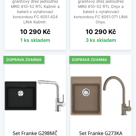
granitový dřez jednodřez
granitový dřez jednodřez
MRG 610-52 RTL Kašmír a
MRG 610-52 RTL Onyx a
baterii s vytahovací
baterii s vytahovací
koncovkou FC 6051.424
koncovkou FC 6051.071 LINA
LINA Kašmír.
Onyx.
Cena
Cena
10 290 Kč
10 290 Kč
1 ks skladem
3 ks skladem
DOPRAVA ZDARMA
DOPRAVA ZDARMA
Set Franke G298MČ
Set Franke G273KA