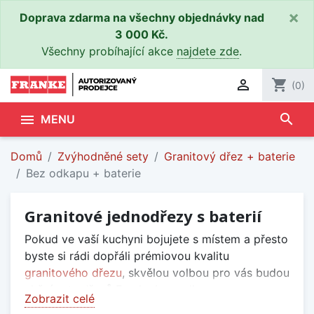
×
Doprava zdarma na všechny objednávky nad
3 000 Kč.
Všechny probíhající akce
najdete zde
.

shopping_cart
(0)
search

MENU
Domů
Zvýhodněné sety
Granitový dřez + baterie
Bez odkapu + baterie
Granitové jednodřezy s baterií
Pokud ve vaší kuchyni bojujete s místem a přesto
byste si rádi dopřáli prémiovou kvalitu
granitového dřezu
, skvělou volbou pro vás budou
akční sety dřezů Franke bez odkapu s
Zobrazit celé
kuchyňskou baterií.