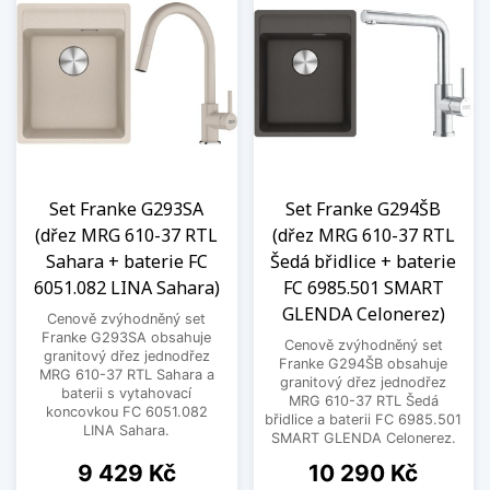
Set Franke G293SA
Set Franke G294ŠB
(dřez MRG 610-37 RTL
(dřez MRG 610-37 RTL
Sahara + baterie FC
Šedá břidlice + baterie
6051.082 LINA Sahara)
FC 6985.501 SMART
GLENDA Celonerez)
Cenově zvýhodněný set
Franke G293SA obsahuje
Cenově zvýhodněný set
granitový dřez jednodřez
Franke G294ŠB obsahuje
MRG 610-37 RTL Sahara a
granitový dřez jednodřez
baterii s vytahovací
MRG 610-37 RTL Šedá
koncovkou FC 6051.082
břidlice a baterii FC 6985.501
LINA Sahara.
SMART GLENDA Celonerez.
Cena
Cena
9 429 Kč
10 290 Kč