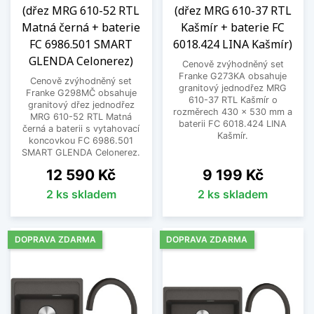
(dřez MRG 610-52 RTL
(dřez MRG 610-37 RTL
Matná černá + baterie
Kašmír + baterie FC
FC 6986.501 SMART
6018.424 LINA Kašmír)
GLENDA Celonerez)
Cenově zvýhodněný set
Franke G273KA obsahuje
Cenově zvýhodněný set
granitový jednodřez MRG
Franke G298MČ obsahuje
610-37 RTL Kašmír o
granitový dřez jednodřez
rozměrech 430 x 530 mm a
MRG 610-52 RTL Matná
baterii FC 6018.424 LINA
černá a baterii s vytahovací
Kašmír.
koncovkou FC 6986.501
SMART GLENDA Celonerez.
Cena
Cena
12 590 Kč
9 199 Kč
2 ks skladem
2 ks skladem
DOPRAVA ZDARMA
DOPRAVA ZDARMA