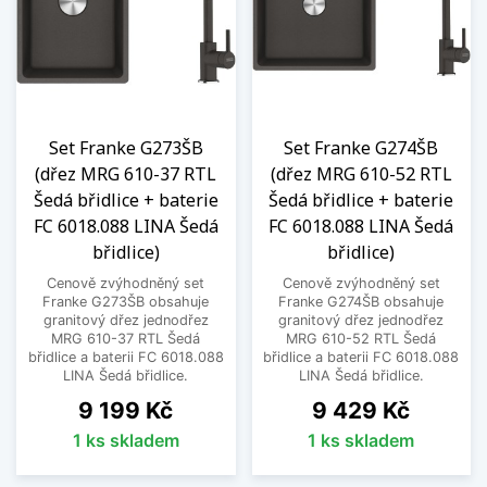
Set Franke G273ŠB
Set Franke G274ŠB
(dřez MRG 610-37 RTL
(dřez MRG 610-52 RTL
Šedá břidlice + baterie
Šedá břidlice + baterie
FC 6018.088 LINA Šedá
FC 6018.088 LINA Šedá
břidlice)
břidlice)
Cenově zvýhodněný set
Cenově zvýhodněný set
Franke G273ŠB obsahuje
Franke G274ŠB obsahuje
granitový dřez jednodřez
granitový dřez jednodřez
MRG 610-37 RTL Šedá
MRG 610-52 RTL Šedá
břidlice a baterii FC 6018.088
břidlice a baterii FC 6018.088
LINA Šedá břidlice.
LINA Šedá břidlice.
Cena
Cena
9 199 Kč
9 429 Kč
1 ks skladem
1 ks skladem