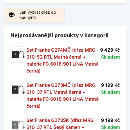
V naší nabídce naleznete jak hranaté, tak i kulaté,
Jak vybrat dřez do
school
takže si na své přijde opravdu každý.
kuchyně
Samozřejmostí je špičkové zpracování a
odolnost proti povrchovému opotřebení,
Nejprodávanější produkty v kategorii
chemikáliím a extrémně dlouhá životnost.
Zobrazit méně
Set Franke G274MČ (dřez MRG
9 429 Kč
610-52 RTL Matná černá +
Skladem
baterie FC 6018.901 LINA Matná
černá)
Set Franke G273MČ (dřez MRG
9 199 Kč
610-37 RTL Matná černá +
Skladem
baterie FC 6018.901 LINA Matná
černá)
Set Franke G273ŠK (dřez MRG
9 199 Kč
610-37 RTL Šedý kámen +
Skladem