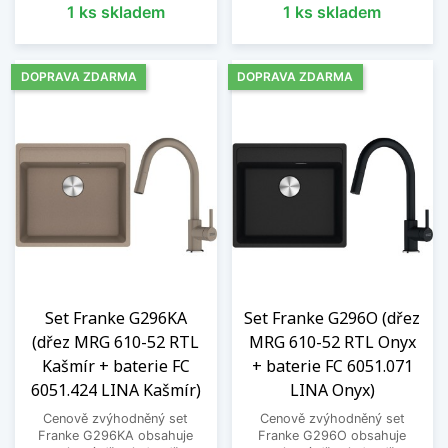
1 ks skladem
1 ks skladem
DOPRAVA ZDARMA
DOPRAVA ZDARMA
Set Franke G296KA
Set Franke G296O (dřez
(dřez MRG 610-52 RTL
MRG 610-52 RTL Onyx
Kašmír + baterie FC
+ baterie FC 6051.071
6051.424 LINA Kašmír)
LINA Onyx)
Cenově zvýhodněný set
Cenově zvýhodněný set
Franke G296KA obsahuje
Franke G296O obsahuje