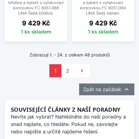
břidlice a baterii s vytahovací
a baterii s vytahovací
koncovkou FC 6051.088
koncovkou FC 6051.084
LINA Šedá břidlice.
LINA Šedý kámen.
Cena
Cena
9 429 Kč
9 429 Kč
1 ks skladem
1 ks skladem
Zobrazuji 1. - 24. z celkem 48 produktů
Další
1
2


Zpět na začátek
SOUVISEJÍCÍ ČLÁNKY Z NAŠÍ PORADNY
Nevíte jak vybrat? Nahlédněte do naší poradny a
snad najdete, co hledáte. Pokud ne, zavolejte
nebo napište a určitě najdeme řešení.