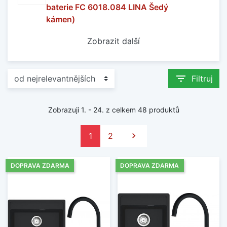
baterie FC 6018.084 LINA Šedý
kámen)
Zobrazit další
filter_list
Filtruj
Zobrazuji 1. - 24. z celkem 48 produktů
Další
1
2

DOPRAVA ZDARMA
DOPRAVA ZDARMA