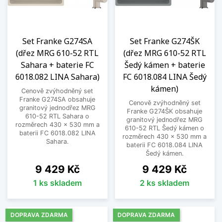
Set Franke G274SA
Set Franke G274ŠK
(dřez MRG 610-52 RTL
(dřez MRG 610-52 RTL
Sahara + baterie FC
Šedý kámen + baterie
6018.082 LINA Sahara)
FC 6018.084 LINA Šedý
kámen)
Cenově zvýhodněný set
Franke G274SA obsahuje
Cenově zvýhodněný set
granitový jednodřez MRG
Franke G274ŠK obsahuje
610-52 RTL Sahara o
granitový jednodřez MRG
rozměrech 430 x 530 mm a
610-52 RTL Šedý kámen o
baterii FC 6018.082 LINA
rozměrech 430 x 530 mm a
Sahara.
baterii FC 6018.084 LINA
Šedý kámen.
Cena
Cena
9 429 Kč
9 429 Kč
1 ks skladem
2 ks skladem
DOPRAVA ZDARMA
DOPRAVA ZDARMA