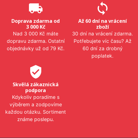
local_shipping
sync
Doprava zdarma od
Až 60 dní na vrácení
3 000 Kč
zboží
Nad 3 000 Kč máte
30 dní na vrácení zdarma.
dopravu zdarma. Ostatní
Potřebujete víc času? Až
objednávky už od 79 Kč.
60 dní za drobný
poplatek.
verified_user
Skvělá zákaznická
podpora
Kdykoliv poradíme s
výběrem a zodpovíme
každou otázku. Sortiment
známe poslepu.