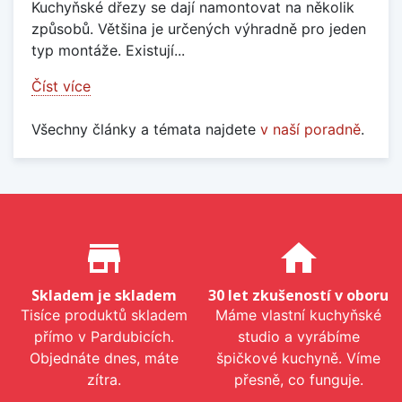
Kuchyňské dřezy se dají namontovat na několik
způsobů. Většina je určených výhradně pro jeden
typ montáže. Existují...
Číst více
Všechny články a témata najdete
v naší poradně
.
Proč nakupovat u nás?
store_mall_directory
home
Skladem je skladem
30 let zkušeností v oboru
Tisíce produktů skladem
Máme vlastní kuchyňské
přímo v Pardubicích.
studio a vyrábíme
Objednáte dnes, máte
špičkové kuchyně. Víme
zítra.
přesně, co funguje.