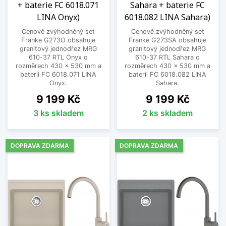
+ baterie FC 6018.071
Sahara + baterie FC
LINA Onyx)
6018.082 LINA Sahara)
Cenově zvýhodněný set
Cenově zvýhodněný set
Franke G273O obsahuje
Franke G273SA obsahuje
granitový jednodřez MRG
granitový jednodřez MRG
610-37 RTL Onyx o
610-37 RTL Sahara o
rozměrech 430 x 530 mm a
rozměrech 430 x 530 mm a
baterii FC 6018.071 LINA
baterii FC 6018.082 LINA
Onyx.
Sahara.
Cena
Cena
9 199 Kč
9 199 Kč
3 ks skladem
2 ks skladem
DOPRAVA ZDARMA
DOPRAVA ZDARMA