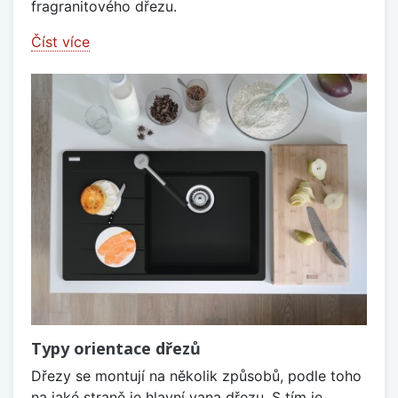
fragranitového dřezu.
Číst více
Typy orientace dřezů
Dřezy se montují na několik způsobů, podle toho
na jaké straně je hlavní vana dřezu. S tím je