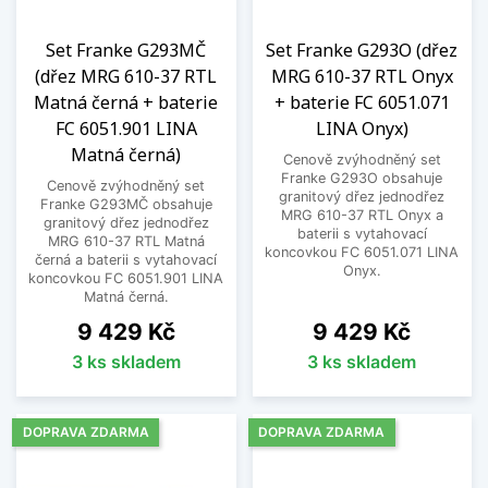
Set Franke G293MČ
Set Franke G293O (dřez
(dřez MRG 610-37 RTL
MRG 610-37 RTL Onyx
Matná černá + baterie
+ baterie FC 6051.071
FC 6051.901 LINA
LINA Onyx)
Matná černá)
Cenově zvýhodněný set
Franke G293O obsahuje
Cenově zvýhodněný set
granitový dřez jednodřez
Franke G293MČ obsahuje
MRG 610-37 RTL Onyx a
granitový dřez jednodřez
baterii s vytahovací
MRG 610-37 RTL Matná
koncovkou FC 6051.071 LINA
černá a baterii s vytahovací
Onyx.
koncovkou FC 6051.901 LINA
Matná černá.
Cena
Cena
9 429 Kč
9 429 Kč
3 ks skladem
3 ks skladem
DOPRAVA ZDARMA
DOPRAVA ZDARMA