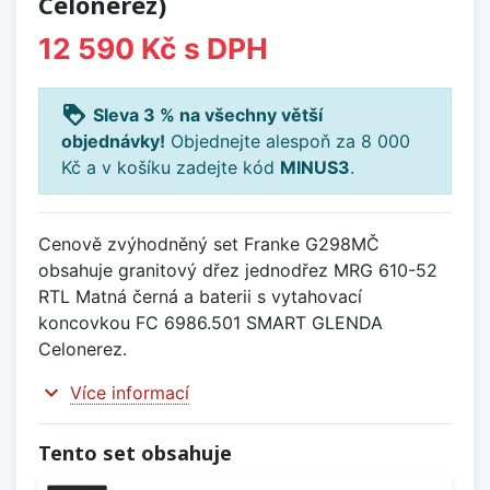
Celonerez)
12 590 Kč
s DPH
loyalty
Sleva 3 % na všechny větší
objednávky!
Objednejte alespoň za 8 000
Kč a v košíku zadejte kód
MINUS3
.
Cenově zvýhodněný set Franke G298MČ
obsahuje granitový dřez jednodřez MRG 610-52
RTL Matná černá a baterii s vytahovací
koncovkou FC 6986.501 SMART GLENDA
Celonerez.
expand_more
Více informací
Tento set obsahuje