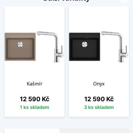
Kašmír
Onyx
Cena
Cena
12 590 Kč
12 590 Kč
1 ks skladem
3 ks skladem