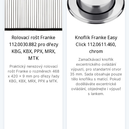
Rolovací rošt Franke
Knoflík Franke Easy
112.0030.882 pro dřezy
Click 112.0611.460,
KBG, KBX, PPX, MRX,
chrom
MTK
Zamačkávací knoflík
excentrického ovládání
Praktický nerezový rolovací
výpusti, pro standartní otvor
rošt Franke o rozměrech 468
35 mm. Sada obsahuje pouze
x 420 x 9 mm pro dřezy řady
tělo knoflíku s maticí. Pokud
KBG, KBX, MRX, PPX a MTK.
doděláváte excentrické
ovládání, objednejte i výpusť
s lankem.