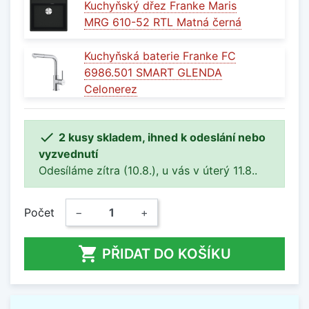
Kuchyňský dřez Franke Maris
MRG 610-52 RTL Matná černá
Kuchyňská baterie Franke FC
6986.501 SMART GLENDA
Celonerez

2 kusy skladem, ihned k odeslání nebo
vyzvednutí
Odesíláme zítra (10.8.), u vás v úterý 11.8..
Počet
−
+

PŘIDAT DO KOŠÍKU