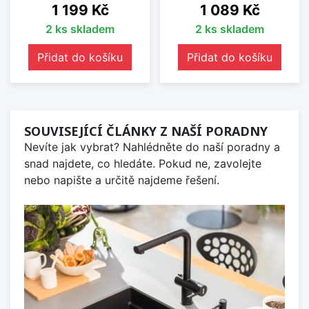
Cena
Cena
1 199 Kč
1 089 Kč
2 ks skladem
2 ks skladem
Přidat do košíku
Přidat do košíku
SOUVISEJÍCÍ ČLÁNKY Z NAŠÍ PORADNY
Nevíte jak vybrat? Nahlédněte do naší poradny a
snad najdete, co hledáte. Pokud ne, zavolejte
nebo napište a určitě najdeme řešení.