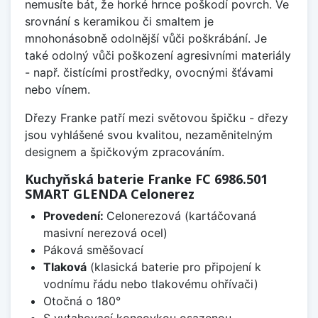
nemusíte bát, že horké hrnce poškodí povrch. Ve
srovnání s keramikou či smaltem je
mnohonásobně odolnější vůči poškrábání. Je
také odolný vůči poškození agresivními materiály
- např. čistícími prostředky, ovocnými šťávami
nebo vínem.
Dřezy Franke patří mezi světovou špičku - dřezy
jsou vyhlášené svou kvalitou, nezaměnitelným
designem a špičkovým zpracováním.
Kuchyňská baterie Franke FC 6986.501
SMART GLENDA Celonerez
Provedení:
Celonerezová (kartáčovaná
masivní nerezová ocel)
Páková směšovací
Tlaková
(klasická baterie pro připojení k
vodnímu řádu nebo tlakovému ohřívači)
Otočná o 180°
S vytahovací koncovkou osazenou