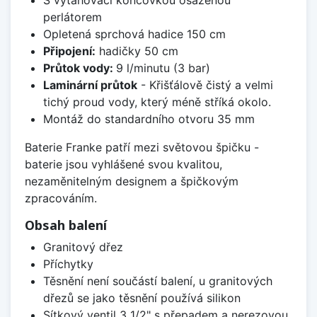
perlátorem
Opletená sprchová hadice 150 cm
Připojení:
hadičky 50 cm
Průtok vody:
9 l/minutu (3 bar)
Laminární průtok
- Křišťálově čistý a velmi
tichý proud vody, který méně stříká okolo.
Montáž do standardního otvoru 35 mm
Baterie Franke patří mezi světovou špičku -
baterie jsou vyhlášené svou kvalitou,
nezaměnitelným designem a špičkovým
zpracováním.
Obsah balení
Granitový dřez
Příchytky
Těsnění není součástí balení, u granitových
dřezů se jako těsnění používá silikon
Sítkový ventil 3 1/2" s přepadem a nerezovou