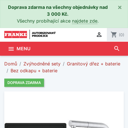
×
Doprava zdarma na všechny objednávky nad
3 000 Kč.
Všechny probíhající akce
najdete zde
.

shopping_cart
(0)
search

MENU
Domů
Zvýhodněné sety
Granitový dřez + baterie
Bez odkapu + baterie
DOPRAVA ZDARMA