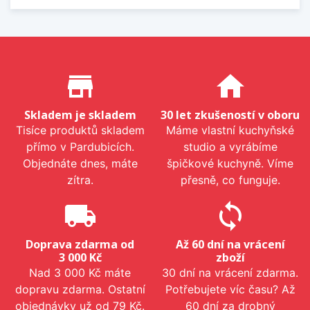
Proč nakupovat u nás?
store_mall_directory
home
Skladem je skladem
30 let zkušeností v oboru
Tisíce produktů skladem
Máme vlastní kuchyňské
přímo v Pardubicích.
studio a vyrábíme
Objednáte dnes, máte
špičkové kuchyně. Víme
zítra.
přesně, co funguje.
local_shipping
sync
Doprava zdarma od
Až 60 dní na vrácení
3 000 Kč
zboží
Nad 3 000 Kč máte
30 dní na vrácení zdarma.
dopravu zdarma. Ostatní
Potřebujete víc času? Až
objednávky už od 79 Kč.
60 dní za drobný