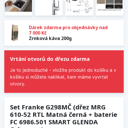
Dárek zdarma pro objednávky nad
7 000 Kč
Zrnková káva 200g
Vrtání otvorů do dřezu zdarma
Je to jednoduché - vložíte produkt do košíku a v
košíku si můžete naklikat, kam máme vyvrtat
otvory.
Set Franke G298MČ (dřez MRG
610-52 RTL Matná černá + baterie
FC 6986.501 SMART GLENDA