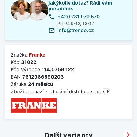
Jakýkoliv dotaz? Rádi vám
poradíme.
+420 731 979 570
phone
Po-Pá 9-12, 13-17
info@trendo.cz
mail_outline
Značka
Franke
Kód
31022
Kód výrobce
114.0759.122
EAN
7612986590203
Záruka
24 měsíců
Zboží pochází z oficiální distribuce pro ČR

Další varianty