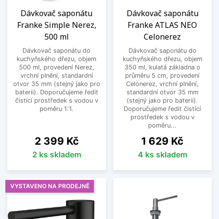
nemusíte omezovat
Dávkovač saponátu
Dávkovač saponátu
Franke Simple Nerez,
Franke ATLAS NEO
Možná vás zaujaly dávkovače, které se dají
500 ml
Celonerez
umístit přímo do dřezu, a uvažujete o jejich
pořízení. Zároveň si ale pravděpodobně kladete
Dávkovač saponátu do
Dávkovač saponátu do
kuchyňského dřezu, objem
kuchyňského dřezu, objem
otázku, jaké mají tito pomocníci omezení.
500 ml, provedení Nerez,
350 ml, kulatá základna o
Odpověď od nás je jednoduchá: Rozhodně se
vrchní plnění, standardní
průměru 5 cm, provedení
otvor 35 mm (stejný jako pro
Celonerez, vrchní plnění,
nemusíte omezovat. Ať už máte dřez
nerezový
baterii). Doporučujeme ředit
standardní otvor 35 mm
nebo snad
granitový
, s nákupem této vychytávky
čistící prostředek s vodou v
(stejný jako pro baterii).
nemusíte otálet.
poměru 1:1.
Doporučujeme ředit čistící
prostředek s vodou v
poměru...
Jejich předností je totiž velká univerzálnost, a tak
Cena
Cena
2 399 Kč
1 629 Kč
pokud si pohlídáte pouze patřičný otvor pro
dávkovač, není na co čekat.
2 ks skladem
4 ks skladem
Dávkovače saponátu zabudované ve
dřezu získávají na oblibě
VYSTAVENO NA PRODEJNĚ
V době, kdy chceme šetřit každou minutu,
získávají dávkovače na oblibě, zejména pak ty