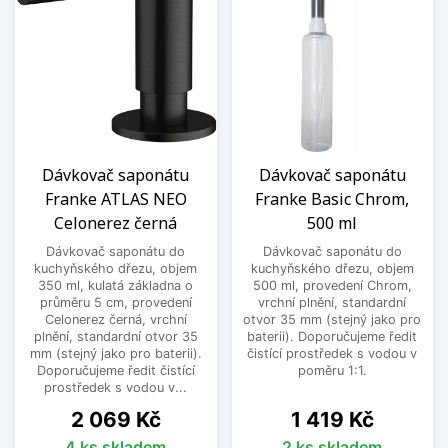
zápustné, které rozhodně nikomu a ničemu
nepřekáží, navíc dokáží dřez i trochu ozvláštnit.
Jak už jsme se zmínili výše, vybírat můžete z
množství modelů, barev i tvarů. Kuchyni nedělá
jen dřez a kuchyňská linka,
doplňky
mohou být
jejím příjemným oživením. Popusťte uzdu své
fantazie, kupte si do barvy také tohoto
Dávkovač saponátu
Dávkovač saponátu
pomocníka a už vás nepřekvapí ani sebevětší
Franke ATLAS NEO
Franke Basic Chrom,
hora nádobí.
Celonerez černá
500 ml
Nákup v našem
e-shopu s kuchyňským
Dávkovač saponátu do
Dávkovač saponátu do
vybavením
Franke zvládne každý během pár
kuchyňského dřezu, objem
kuchyňského dřezu, objem
minut. Pokud byste však přeci jen potřebovali
350 ml, kulatá základna o
500 ml, provedení Chrom,
průměru 5 cm, provedení
vrchní plnění, standardní
naši pomoc nebo snad i odbornou radu,
Celonerez černá, vrchní
otvor 35 mm (stejný jako pro
neváhejte se na nás obrátit. Hlavu vám rozhodně
plnění, standardní otvor 35
baterii). Doporučujeme ředit
mm (stejný jako pro baterii).
čistící prostředek s vodou v
nevymyjeme, pouze poradíme, kde a jak umýt co
Doporučujeme ředit čistící
poměru 1:1.
nejlépe vaše nádobí.
prostředek s vodou v...
Cena
Cena
2 069 Kč
1 419 Kč
Zobrazit méně
4 ks skladem
2 ks skladem