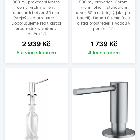
kroku je pravděpodobně výběr toho správného
300 ml, provedení Matná
500 ml, provedení Chrom,
černá, vrchní plnění,
vrchní plnění, standardní
modelu. Zapojte fantazii a my se postaráme o
standardní otvor 35 mm
otvor 35 mm (stejný jako pro
všechno ostatní.
(stejný jako pro baterii).
baterii). Doporučujeme ředit
Doporučujeme ředit čistící
čistící prostředek s vodou v
Zápustné dávkovače mýdla nepatří
prostředek s vodou v
poměru 1:1.
poměru 1:1.
jen do koupelny
Cena
Cena
2 939 Kč
1 739 Kč
Dávkovače mýdla máme většinou spojené s
5 a více skladem
4 ks skladem
využitím v koupelně. Rádi bychom vás ale
přesvědčili o tom, že to rozhodně není jejich
jediné využití. S přibývajícím časem nacházejí své
uplatnění také v kuchyni. A možná právě tam
zdaleka to největší.
Ať chceme nebo ne, v kuchyni obvykle trávíme
velké množství času. A nádobí máme v případě
početnější rodiny také víc, než je zdrávo.
Neuškodí tedy, když si s naší pomocí trochu
ušetříte práci.
S dávkovačem jaru do dřezu se