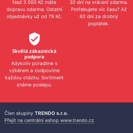
Nad 3 000 Kč máte
30 dní na vrácení zdarma.
dopravu zdarma. Ostatní
Potřebujete víc času? Až
objednávky už od 79 Kč.
60 dní za drobný
poplatek.
verified_user
Skvělá zákaznická
podpora
Kdykoliv poradíme s
výběrem a zodpovíme
každou otázku. Sortiment
známe poslepu.
Člen skupiny
TRENDO s.r.o.
Přejít na centrální eshop www.trendo.cz