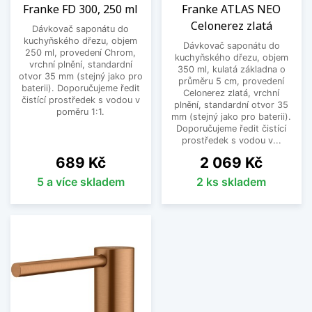
Franke FD 300, 250 ml
Franke ATLAS NEO
Celonerez zlatá
Dávkovač saponátu do
kuchyňského dřezu, objem
Dávkovač saponátu do
250 ml, provedení Chrom,
kuchyňského dřezu, objem
vrchní plnění, standardní
350 ml, kulatá základna o
otvor 35 mm (stejný jako pro
průměru 5 cm, provedení
baterii). Doporučujeme ředit
Celonerez zlatá, vrchní
čistící prostředek s vodou v
plnění, standardní otvor 35
poměru 1:1.
mm (stejný jako pro baterii).
Doporučujeme ředit čistící
prostředek s vodou v...
Cena
Cena
689 Kč
2 069 Kč
5 a více skladem
2 ks skladem