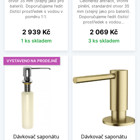
otvor 35 mm (stejný jako pro
Celonerez antracit, vrchní
baterii). Doporučujeme ředit
plnění, standardní otvor 35
čistící prostředek s vodou v
mm (stejný jako pro baterii).
poměru 1:1.
Doporučujeme ředit čistící
prostředek s vodou...
Cena
Cena
2 939 Kč
2 069 Kč
1 ks skladem
3 ks skladem
VYSTAVENO NA PRODEJNĚ
Dávkovač saponátu
Dávkovač saponátu