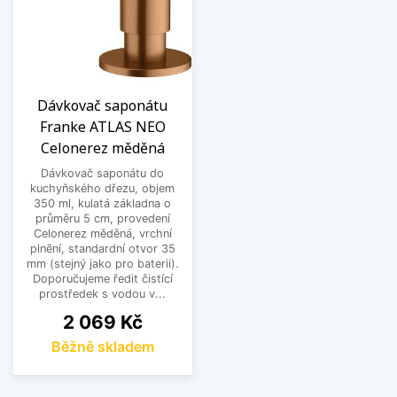
Dávkovač saponátu
Franke ATLAS NEO
Celonerez měděná
Dávkovač saponátu do
kuchyňského dřezu, objem
350 ml, kulatá základna o
průměru 5 cm, provedení
Celonerez měděná, vrchní
plnění, standardní otvor 35
mm (stejný jako pro baterii).
Doporučujeme ředit čistící
prostředek s vodou v...
Cena
2 069 Kč
Běžně skladem