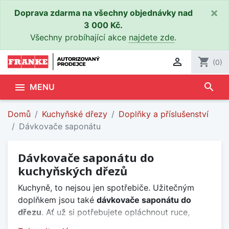
×
Doprava zdarma na všechny objednávky nad
3 000 Kč.
Všechny probíhající akce
najdete zde
.

shopping_cart
(0)
search

MENU
Domů
Kuchyňské dřezy
Doplňky a příslušenství
Dávkovače saponátu
Dávkovače saponátu do
kuchyňských dřezů
Kuchyně, to nejsou jen spotřebiče. Užitečným
doplňkem jsou také
dávkovače saponátu do
dřezu
. Ať už si potřebujete opláchnout ruce,
nebo umýt nádobí, bez správného přípravku se