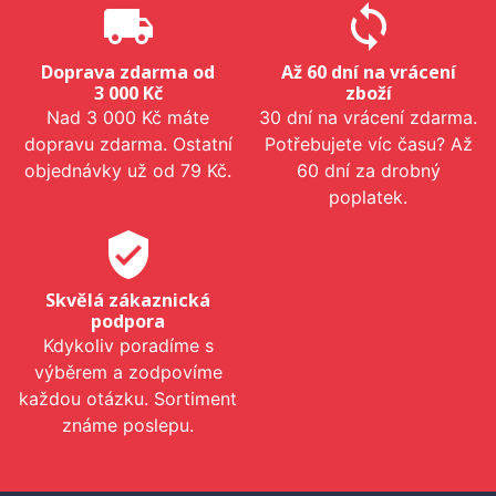
local_shipping
sync
Doprava zdarma od
Až 60 dní na vrácení
3 000 Kč
zboží
Nad 3 000 Kč máte
30 dní na vrácení zdarma.
dopravu zdarma. Ostatní
Potřebujete víc času? Až
objednávky už od 79 Kč.
60 dní za drobný
poplatek.
verified_user
Skvělá zákaznická
podpora
Kdykoliv poradíme s
výběrem a zodpovíme
každou otázku. Sortiment
známe poslepu.