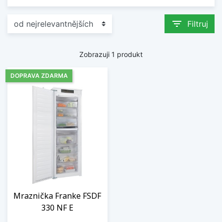
filter_list
Filtruj
Zobrazuji 1 produkt
DOPRAVA ZDARMA
Mraznička Franke FSDF
330 NF E