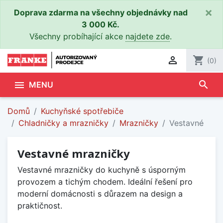
×
Doprava zdarma na všechny objednávky nad
3 000 Kč.
Všechny probíhající akce
najdete zde
.

shopping_cart
(0)
search

MENU
Domů
Kuchyňské spotřebiče
Chladničky a mrazničky
Mrazničky
Vestavné
Vestavné mrazničky
Vestavné mrazničky do kuchyně s úsporným
provozem a tichým chodem. Ideální řešení pro
moderní domácnosti s důrazem na design a
praktičnost.