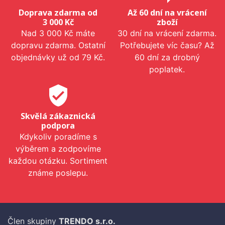
Doprava zdarma od
Až 60 dní na vrácení
3 000 Kč
zboží
Nad 3 000 Kč máte
30 dní na vrácení zdarma.
dopravu zdarma. Ostatní
Potřebujete víc času? Až
objednávky už od 79 Kč.
60 dní za drobný
poplatek.
verified_user
Skvělá zákaznická
podpora
Kdykoliv poradíme s
výběrem a zodpovíme
každou otázku. Sortiment
známe poslepu.
Člen skupiny
TRENDO s.r.o.