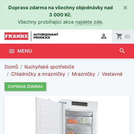
×
Doprava zdarma na všechny objednávky nad
3 000 Kč.
Všechny probíhající akce
najdete zde
.

shopping_cart
(0)
search

MENU
Domů
Kuchyňské spotřebiče
Chladničky a mrazničky
Mrazničky
Vestavné
DOPRAVA ZDARMA