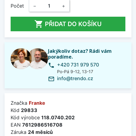
Počet
−
+

PŘIDAT DO KOŠÍKU
Jakýkoliv dotaz? Rádi vám
poradíme.
+420 731 979 570
phone
Po-Pá 9-12, 13-17
info@trendo.cz
mail_outline
Značka
Franke
Kód
29833
Kód výrobce
118.0740.202
EAN
7612986516708
Záruka
24 měsíců