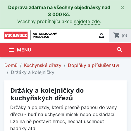
×
Doprava zdarma na všechny objednávky nad
3 000 Kč.
Všechny probíhající akce
najdete zde
.

shopping_cart
(0)
search

MENU
Domů
Kuchyňské dřezy
Doplňky a příslušenství
Držáky a kolejničky
Držáky a kolejničky do
kuchyňských dřezů
Držáky a pojezdy, které přesně padnou do vany
dřezu - buď na uchycení misek nebo odkládací.
Lze na ně postavit hrnec, nechat uschnout
hadříky atd.