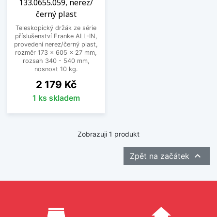
133.0655.059, nerez/
černý plast
Teleskopický držák ze série
příslušenství Franke ALL-IN,
provedení nerez/černý plast,
rozměr 173 × 605 × 27 mm,
rozsah 340 - 540 mm,
nosnost 10 kg.
Cena
2 179 Kč
1 ks skladem
Zobrazuji 1 produkt

Zpět na začátek
Proč nakupovat u nás?
store_mall_directory
home