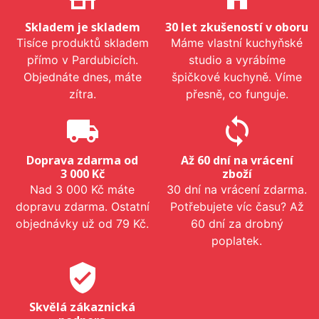
Skladem je skladem
30 let zkušeností v oboru
Tisíce produktů skladem
Máme vlastní kuchyňské
přímo v Pardubicích.
studio a vyrábíme
Objednáte dnes, máte
špičkové kuchyně. Víme
zítra.
přesně, co funguje.
local_shipping
sync
Doprava zdarma od
Až 60 dní na vrácení
3 000 Kč
zboží
Nad 3 000 Kč máte
30 dní na vrácení zdarma.
dopravu zdarma. Ostatní
Potřebujete víc času? Až
objednávky už od 79 Kč.
60 dní za drobný
poplatek.
verified_user
Skvělá zákaznická