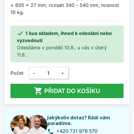
× 605 × 27 mm, rozsah 340 - 540 mm, nosnost
10 kg.

1 kus skladem, ihned k odeslání nebo
vyzvednutí
Odesíláme v pondělí 10.8., u vás v úterý
11.8..
Počet
−
+

PŘIDAT DO KOŠÍKU
Jakýkoliv dotaz? Rádi vám
poradíme.
+420 731 979 570
phone