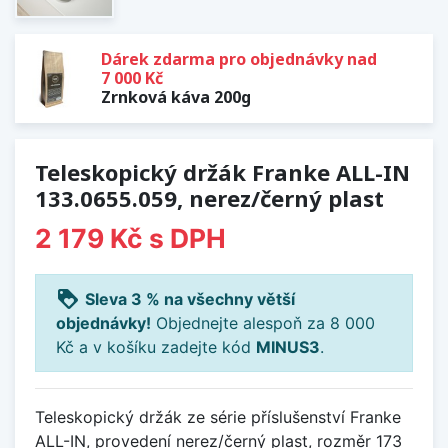
Dárek zdarma pro objednávky nad
7 000 Kč
Zrnková káva 200g
Teleskopický držák Franke ALL-IN
133.0655.059, nerez/černý plast
2 179 Kč
s DPH
loyalty
Sleva 3 % na všechny větší
objednávky!
Objednejte alespoň za 8 000
Kč a v košíku zadejte kód
MINUS3
.
Teleskopický držák ze série příslušenství Franke
ALL-IN, provedení nerez/černý plast, rozměr 173