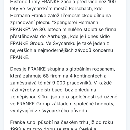
Historie firmy FRANKE začala před více než 100
lety ve švýcarském městě Rorschach, kde
Hermann Franke založil řemeslnickou dílnu na
zpracování plechu "Spenglerei Hermann
FRANKE". Ve 30. letech minulého století se firma
přestěhovala do Aarburgu, kde je i dnes sídlo
FRANKE Group. Ve Švýcarsku je také jeden z
největších a nejmodernějších závodů koncernu
FRANKE.
Dnes je FRANKE skupina s globálním rozsahem,
která zahrnuje 68 firem na 4 kontinentech a
zaměstnává téměř 9 000 pracovníků. V každé
fázi výroby a distribuce, bez ohledu na
zeměpisnou šířku, jsou pro společnosti sdružené
ve FRANKE Group základem společné hodnoty,
vyplývající ze švýcarského původu.
Franke s.r.o. působí na českém trhu již od roku
1993 a za tuto dobu se stala v České a