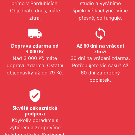
přímo v Pardubicích.
studio a vyrábíme
Objednáte dnes, máte
špičkové kuchyně. Víme
zítra.
přesně, co funguje.
local_shipping
sync
Doprava zdarma od
Až 60 dní na vrácení
3 000 Kč
zboží
Nad 3 000 Kč máte
30 dní na vrácení zdarma.
dopravu zdarma. Ostatní
Potřebujete víc času? Až
objednávky už od 79 Kč.
60 dní za drobný
poplatek.
verified_user
Skvělá zákaznická
podpora
Kdykoliv poradíme s
výběrem a zodpovíme
každou otázku. Sortiment