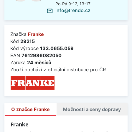
Po-Pá 9-12, 13-17
info@trendo.cz
mail_outline
Značka
Franke
Kód
29215
Kód výrobce
133.0655.059
EAN
7612986082050
Záruka
24 měsíců
Zboží pochází z oficiální distribuce pro ČR
O značce Franke
Možnosti a ceny dopravy
Franke