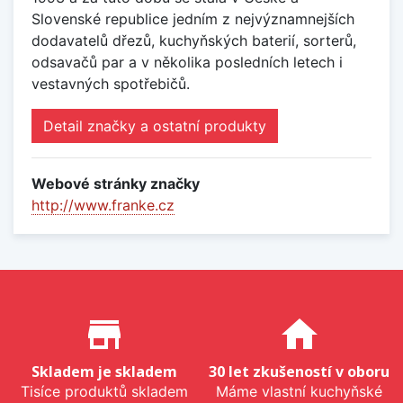
Slovenské republice jedním z nejvýznamnejších
dodavatelů dřezů, kuchyňských baterií, sorterů,
odsavačů par a v několika posledních letech i
vestavných spotřebičů.
Detail značky a ostatní produkty
Webové stránky značky
http://www.franke.cz
Proč nakupovat u nás?
store_mall_directory
home
Skladem je skladem
30 let zkušeností v oboru
Tisíce produktů skladem
Máme vlastní kuchyňské