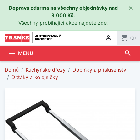
×
Doprava zdarma na všechny objednávky nad
3 000 Kč.
Všechny probíhající akce
najdete zde
.

shopping_cart
(0)
search

MENU
Domů
Kuchyňské dřezy
Doplňky a příslušenství
Držáky a kolejničky