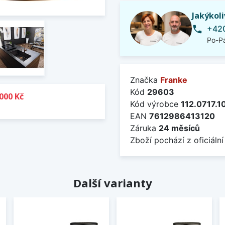
Jakýkol
+420
phone
Po-Pá
Značka
Franke
Kód
29603
000 Kč
Kód výrobce
112.0717.1
EAN
7612986413120
Záruka
24 měsíců
Zboží pochází z oficiální
Další varianty