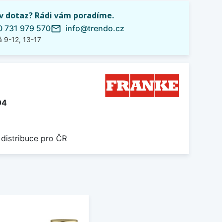
iv dotaz? Rádi vám poradíme.
 731 979 570
info@trendo.cz
mail_outline
 9-12, 13-17
04
 distribuce pro ČR