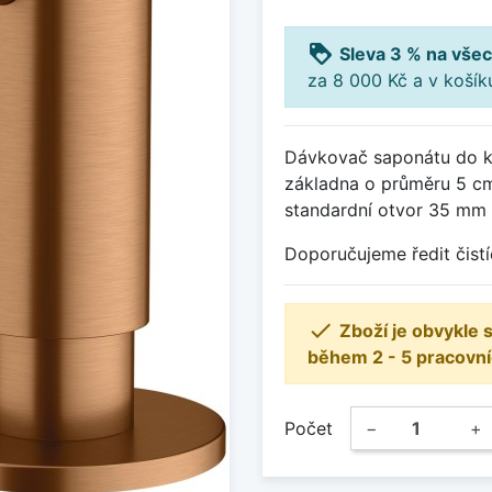
loyalty
Sleva 3 % na všec
za 8 000 Kč a v koší
Dávkovač saponátu do k
základna o průměru 5 cm
standardní otvor 35 mm (
Doporučujeme ředit čistí

Zboží je obvykle
během 2 - 5 pracovní
Počet
−
+