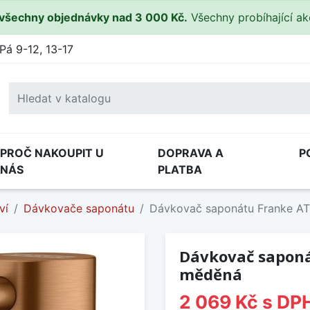
všechny objednávky nad 3 000 Kč.
Všechny probíhající a
Pá 9-12, 13-17
PROČ NAKOUPIT U
DOPRAVA A
P
NÁS
PLATBA
ví
Dávkovače saponátu
Dávkovač saponátu Franke A
Dávkovač saponá
měděná
2 069 Kč
s DP