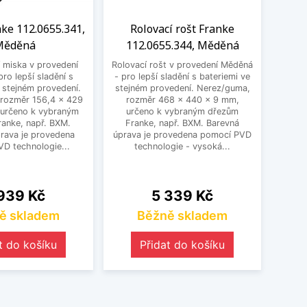
ke 112.0655.341,
Rolovací rošt Franke
Sk
Měděná
112.0655.344, Měděná
11
 miska v provedení
Rolovací rošt v provedení Měděná
Skryt
ro lepší sladění s
- pro lepší sladění s bateriemi ve
Měd
 stejném provedení.
stejném provedení. Nerez/guma,
bater
 rozměr 156,4 x 429
rozměr 468 x 440 x 9 mm,
Ur
 určeno k vybraným
určeno k vybraným dřezům
Fran
anke, např. BXM.
Franke, např. BXM. Barevná
k
rava je provedena
úprava je provedena pomocí PVD
plast
D technologie...
technologie - vysoká...
j
na
Cena
939 Kč
5 339 Kč
ě skladem
Běžně skladem
t do košíku
Přidat do košíku