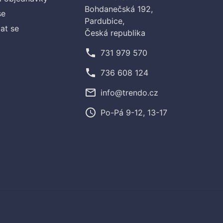
Bohdanečská 192,
se
Pardubice,
at se
Česká republika
phone
731 979 570
phone
736 608 124
mail_outline
info@trendo.cz
access_time
Po-Pá 9-12, 13-17