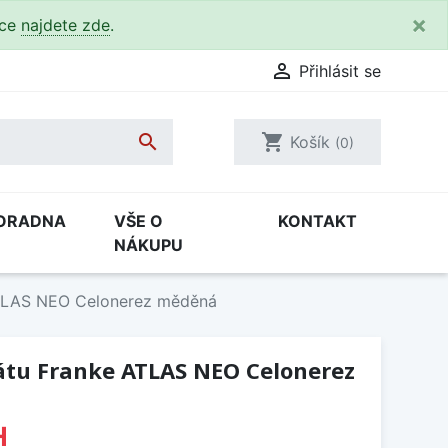
×
kce
najdete zde
.

Přihlásit se

shopping_cart
Košík
(0)
ORADNA
VŠE O
KONTAKT
NÁKUPU
TLAS NEO Celonerez měděná
tu Franke ATLAS NEO Celonerez
H