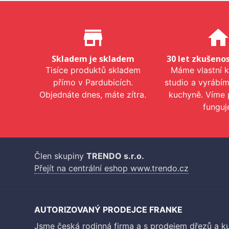
Proč nakupovat u nás?
store_mall_directory
hom
Skladem je skladem
30 let zkušenos
Tisíce produktů skladem
Máme vlastní 
přímo v Pardubicích.
studio a vyrábí
Objednáte dnes, máte zítra.
kuchyně. Víme 
funguj
Člen skupiny
TRENDO s.r.o.
Přejít na centrální eshop www.trendo.cz
AUTORIZOVANÝ PRODEJCE FRANKE
Jsme česká rodinná firma a s prodejem dřezů a 