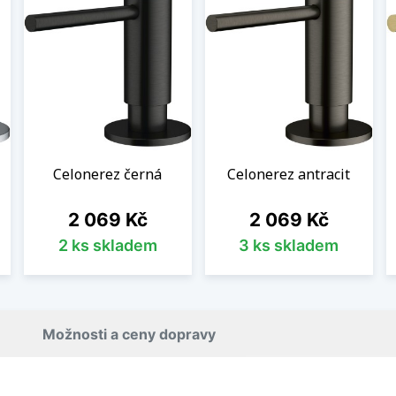
Celonerez černá
Celonerez antracit
Cena
Cena
2 069 Kč
2 069 Kč
2 ks skladem
3 ks skladem
Možnosti a ceny dopravy