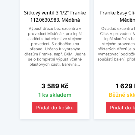
Sítkový ventil 3 1/2" Franke
Franke Easy Cli
112.0630.983, Měděná
Měděn
Výpusť dřezu bez excentru v
Ovladač excentru 
provedení Měděná - pro lepší
Click v provedení 
sladění s bateriemi ve stejném
lepší sladění s b
provedení. S odbočkou na
stejném provedení
přepad. Určeno k vybraným
některých dřezů je 
dřezům Franke, např. BXM. Jedná
vymezovací podložk
se o kompletní výpusť včetně
součástí balení, přiob
plastových částí. Barevná...
Cena
Cena
3 589 Kč
1 629
1 ks skladem
Běžně sk
Přidat do košíku
Přidat do 