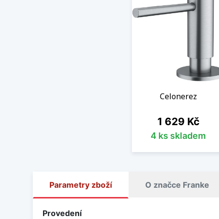
Celonerez
Cena
1 629 Kč
4 ks skladem
Parametry zboží
O značce Franke
Provedení