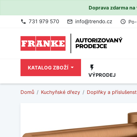
Doprava zdarma na 
731 979 570
info@trendo.cz
Po-
phone
mail_outline
access_time
flash_on
KATALOG ZBOŽÍ
VÝPRODEJ
Domů
Kuchyňské dřezy
Doplňky a příslušenst