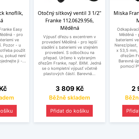
ck knoflík,
Otočný sítkový ventil 3 1/2"
Miska Fran
á
Franke 112.0629.956,
Měděná
Franke Easy
Odkapávací
Měděná - pro
Měděná - p
Výpusť dřezu s excentrem v
ateriemi ve
bateriemi ve
provedení Měděná - pro lepší
. Pozor - u
Nerez/plast,
sladění s bateriemi ve stejném
potřeba použít
x 53,5 mm,
provedení. S odbočkou na
u, pokud není
dřezům Fr
přepad. Určeno k vybraným
jednejte ji -...
Barevná úp
dřezům Franke, např. BXM. Jedná
pomocí PV
se o kompletní výpusť včetně
plastových částí. Barevná...
Cena
Ce
 Kč
3 809 Kč
2 
ladem
Běžně skladem
Běžn
košíku
Přidat do košíku
Přida