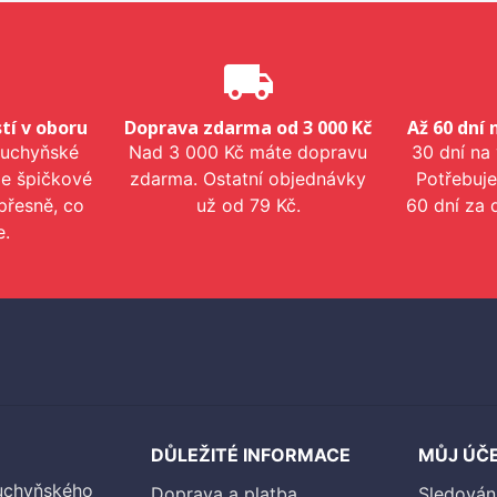
e
local_shipping
tí v oboru
Doprava zdarma od 3 000 Kč
Až 60 dní 
kuchyňské
Nad 3 000 Kč máte dopravu
30 dní na
me špičkové
zdarma. Ostatní objednávky
Potřebuje
přesně, co
už od 79 Kč.
60 dní za 
e.
DŮLEŽITÉ INFORMACE
MŮJ ÚČ
kuchyňského
Doprava a platba
Sledován