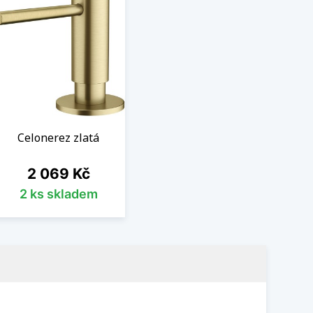
Celonerez zlatá
Cena
2 069 Kč
2 ks skladem