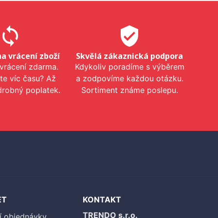
sync
verified_user
na vrácení zboží
Skvělá zákaznická podpora
 vrácení zdarma.
Kdykoliv poradíme s výběrem
te víc času? Až
a zodpovíme každou otázku.
drobný poplatek.
Sortiment známe poslepu.
ET
KONTAKT
TRENDO s.r.o.
í objednávky