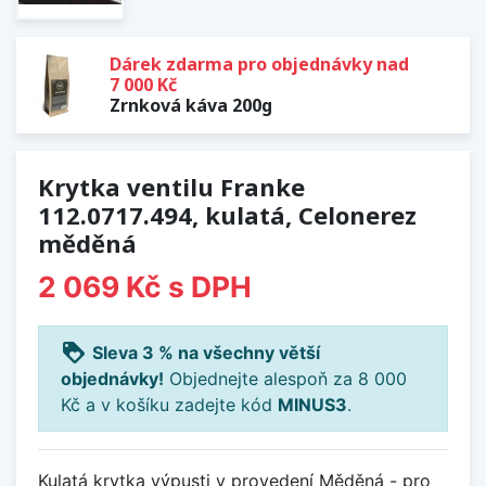
Dárek zdarma pro objednávky nad
7 000 Kč
Zrnková káva 200g
Krytka ventilu Franke
112.0717.494, kulatá, Celonerez
měděná
2 069 Kč
s DPH
loyalty
Sleva 3 % na všechny větší
objednávky!
Objednejte alespoň za 8 000
Kč a v košíku zadejte kód
MINUS3
.
Kulatá krytka výpusti v provedení Měděná - pro