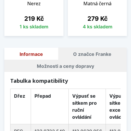
Nerez
Matná černá
Cena
Cena
219 Kč
279 Kč
1 ks skladem
4 ks skladem
Informace
O značce Franke
Možnosti a ceny dopravy
Tabulka kompatibility
Dřez
Přepad
Výpusť se
Výpusť s
sítkem pro
sítkem p
ruční
excentri
ovládání
ovládání