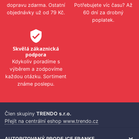
dopravu zdarma. Ostatní
Potřebujete víc času? Až
objednávky už od 79 Kč.
60 dní za drobný
poplatek.
verified_user
Skvělá zákaznická
podpora
Kdykoliv poradíme s
výběrem a zodpovíme
každou otázku. Sortiment
známe poslepu.
Člen skupiny
TRENDO s.r.o.
Přejít na centrální eshop www.trendo.cz
AUTORIZOVANÝ PRODEJCE FRANKE