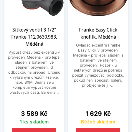
Sítkový ventil 3 1/2"
Franke Easy Click
Franke 112.0630.983,
knoflík, Měděná
Měděná
Ovladač excentru Franke
Easy Click v provedení
Výpusť dřezu bez excentru v
Měděná - pro lepší sladění s
provedení Měděná - pro lepší
bateriemi ve stejném
sladění s bateriemi ve
provedení. Pozor - u
stejném provedení. S
některých dřezů je potřeba
odbočkou na přepad. Určeno
použít vymezovací podložku,
k vybraným dřezům Franke,
pokud není součástí balení,
např. BXM. Jedná se o
přiobjednejte ji -...
kompletní výpusť včetně
plastových částí. Barevná...
Cena
Cena
3 589 Kč
1 629 Kč
1 ks skladem
Běžně skladem