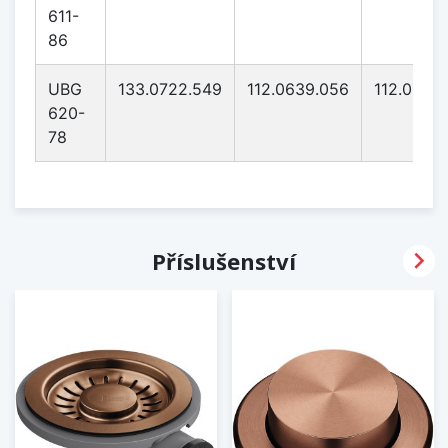
611-
86
UBG
133.0722.549
112.0639.056
112.0639
620-
78

Příslušenství