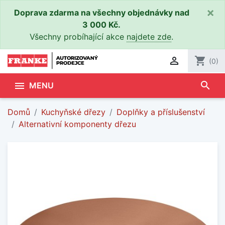
×
Doprava zdarma na všechny objednávky nad
3 000 Kč.
Všechny probíhající akce
najdete zde
.

shopping_cart
(0)
search

MENU
Domů
Kuchyňské dřezy
Doplňky a příslušenství
Alternativní komponenty dřezu