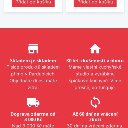
Přidat do košíku
Přidat do košíku
Proč nakupovat u nás?
store_mall_directory
home
Skladem je skladem
30 let zkušeností v oboru
Tisíce produktů skladem
Máme vlastní kuchyňské
přímo v Pardubicích.
studio a vyrábíme
Objednáte dnes, máte
špičkové kuchyně. Víme
zítra.
přesně, co funguje.
local_shipping
sync
Doprava zdarma od
Až 60 dní na vrácení
3 000 Kč
zboží
Nad 3 000 Kč máte
30 dní na vrácení zdarma.