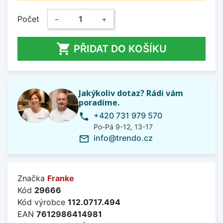
Počet
−
+

PŘIDAT DO KOŠÍKU
Jakýkoliv dotaz? Rádi vám
poradíme.
+420 731 979 570
phone
Po-Pá 9-12, 13-17
info@trendo.cz
mail_outline
Značka
Franke
Kód
29666
Kód výrobce
112.0717.494
EAN
7612986414981