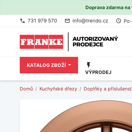
Doprava zdarma na 
731 979 570
info@trendo.cz
Po-
phone
mail_outline
access_time
flash_on
KATALOG ZBOŽÍ
VÝPRODEJ
Domů
Kuchyňské dřezy
Doplňky a příslušenst