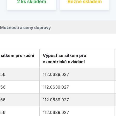
2 ks skladem
Běžně skladem
Možnosti a ceny dopravy
 sítkem pro ruční
Výpusť se sítkem pro
excentrické ovládání
056
112.0639.027
056
112.0639.027
056
112.0639.027
056
112.0639.027