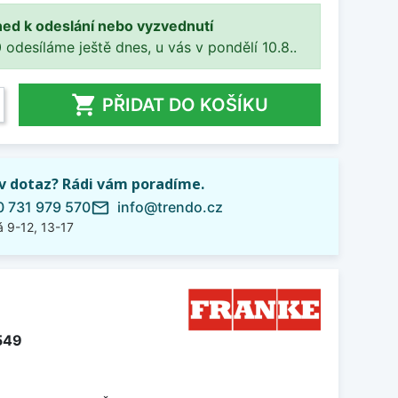
ned k odeslání nebo vyzvednutí
 odesíláme ještě dnes, u vás v pondělí 10.8..

PŘIDAT DO KOŠÍKU
iv dotaz? Rádi vám poradíme.
 731 979 570
info@trendo.cz
mail_outline
 9-12, 13-17
549