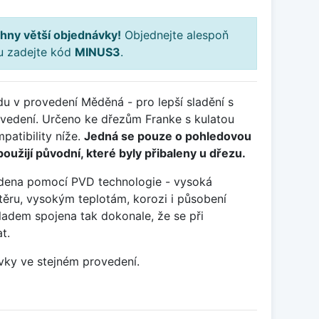
hny větší objednávky!
Objednejte alespoň
ku zadejte kód
MINUS3
.
u v provedení Měděná - pro lepší sladění s
ovedení. Určeno ke dřezům Franke s kulatou
patibility níže.
Jedná se pouze o pohledovou
použijí původní, které byly přibaleny u dřezu.
edena pomocí PVD technologie - vysoká
otěru, vysokým teplotám, korozi i působení
ladem spojena tak dokonale, že se při
t.
vky ve stejném provedení.