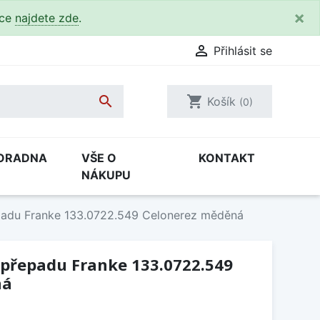
×
kce
najdete zde
.

Přihlásit se

shopping_cart
Košík
(0)
ORADNA
VŠE O
KONTAKT
NÁKUPU
epadu Franke 133.0722.549 Celonerez měděná
 přepadu Franke 133.0722.549
ná