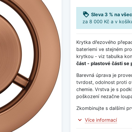
loyalty
Sleva 3 % na všec
za 8 000 Kč a v koší
Krytka dřezového přepad
bateriemi ve stejném pr
krytkou - viz tabulka kom
část - plastové části se 
Barevná úprava je prov
tvrdost, odolnost proti 
chemie. Vrstva je s podk
poškození nezačne loupa
Zkombinujte s dalšími pr
expand_more
Více informací