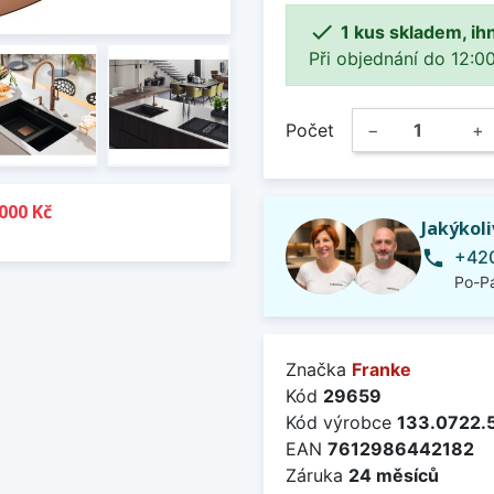

1 kus skladem, ih
Při objednání do 12:00
Počet
−
+
000 Kč
Jakýkol
+420
phone
Po-Pá
Značka
Franke
Kód
29659
Kód výrobce
133.0722.
EAN
7612986442182
Záruka
24 měsíců