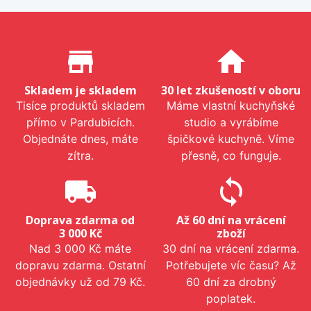
Proč nakupovat u nás?
store_mall_directory
home
Skladem je skladem
30 let zkušeností v oboru
Tisíce produktů skladem
Máme vlastní kuchyňské
přímo v Pardubicích.
studio a vyrábíme
Objednáte dnes, máte
špičkové kuchyně. Víme
zítra.
přesně, co funguje.
local_shipping
sync
Doprava zdarma od
Až 60 dní na vrácení
3 000 Kč
zboží
Nad 3 000 Kč máte
30 dní na vrácení zdarma.
dopravu zdarma. Ostatní
Potřebujete víc času? Až
objednávky už od 79 Kč.
60 dní za drobný
poplatek.