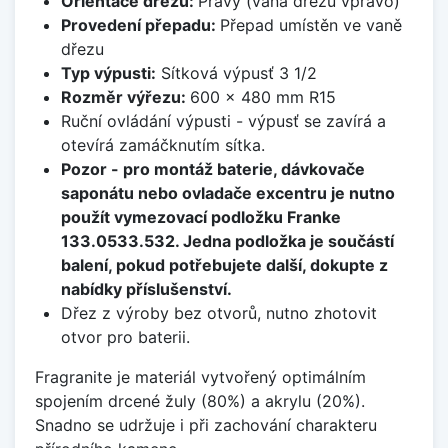
Orientace dřezu:
Pravý (vana dřezu vpravo)
Provedení přepadu:
Přepad umístěn ve vaně
dřezu
Typ výpusti:
Sítková výpusť 3 1/2
Rozměr výřezu:
600 x 480 mm R15
Ruční ovládání výpusti - výpusť se zavírá a
otevírá zamáčknutím sítka.
Pozor - pro montáž baterie, dávkovače
saponátu nebo ovladače excentru je nutno
použít vymezovací podložku Franke
133.0533.532. Jedna podložka je součástí
balení, pokud potřebujete další, dokupte z
nabídky příslušenství.
Dřez z výroby bez otvorů, nutno zhotovit
otvor pro baterii.
Fragranite je materiál vytvořený optimálním
spojením drcené žuly (80%) a akrylu (20%).
Snadno se udržuje i při zachování charakteru