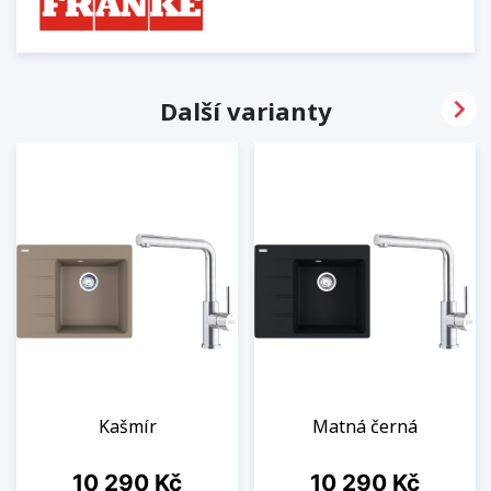

Další varianty
Kašmír
Matná černá
Cena
Cena
10 290 Kč
10 290 Kč