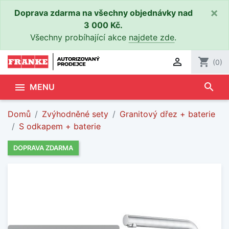
×
Doprava zdarma na všechny objednávky nad
3 000 Kč.
Všechny probíhající akce
najdete zde
.

shopping_cart
(0)
search

MENU
Domů
Zvýhodněné sety
Granitový dřez + baterie
S odkapem + baterie
DOPRAVA ZDARMA