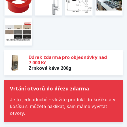
Dárek zdarma pro objednávky nad
7 000 Kč
Zrnková káva 200g
Vrtání otvorů do dřezu zdarma
Je to jednoduché - vložíte produkt do košíku a v
košíku si můžete naklikat, kam máme vyvrtat
otvory.