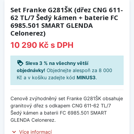
Set Franke G281ŠK (dřez CNG 611-
62 TL/7 Šedý kámen + baterie FC
6985.501 SMART GLENDA
Celonerez)
10 290 Kč
s DPH
loyalty
Sleva 3 % na všechny větší
objednávky!
Objednejte alespoň za 8 000
Kč a v košíku zadejte kód
MINUS3
.
Cenově zvýhodněný set Franke G281ŠK obsahuje
granitový dřez s odkapem CNG 611-62 TL/7
Šedý kámen a baterii FC 6985.501 SMART
GLENDA Celonerez.
expand_more
Více informací