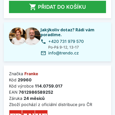

PŘIDAT DO KOŠÍKU
Jakýkoliv dotaz? Rádi vám
poradíme.
+420 731 979 570
phone
Po-Pá 9-12, 13-17
info@trendo.cz
mail_outline
Značka
Franke
Kód
29960
Kód výrobce
114.0759.017
EAN
7612986589252
Záruka
24 měsíců
Zboží pochází z oficiální distribuce pro ČR