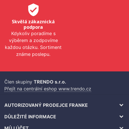
verified_user
Skvělá zákaznická
podpora
Kdykoliv poradíme s
výběrem a zodpovíme
každou otázku. Sortiment
známe poslepu.
Člen skupiny
TRENDO s.r.o.
Přejít na centrální eshop www.trendo.cz
AUTORIZOVANÝ PRODEJCE FRANKE
DŮLEŽITÉ INFORMACE
MŮJ ÚČET