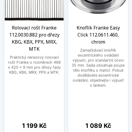
Rolovací rošt Franke
Knoflík Franke Easy
112.0030.882 pro dřezy
Click 112.0611.460,
KBG, KBX, PPX, MRX,
chrom
MTK
Zamačkávací knoflík
excentrického ovládání
Praktický nerezový rolovací
výpusti, pro standartní otvor
rošt Franke o rozměrech 468
35 mm. Sada obsahuje pouze
x 420 x 9 mm pro dřezy řady
tělo knoflíku s maticí. Pokud
KBG, KBX, MRX, PPX a MTK.
doděláváte excentrické
ovládání, objednejte i výpusť
s lankem.
Cena
Cena
1 199 Kč
1 089 Kč