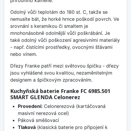
přírodního kamene.
Odolný vůči teplotám do 180 st. C, takže se
nemusíte bát, že horké hrnce poškodí povrch. Ve
srovnání s keramikou či smaltem je
mnohonásobně odolnější vůči poškrábání. Je
také odolný vůči poškození agresivními materiály
- např. čistícími prostředky, ovocnými šťávami
nebo vínem.
Dřezy Franke patří mezi světovou špičku - dřezy
jsou vyhlášené svou kvalitou, nezaměnitelným
designem a špičkovým zpracováním.
Kuchyňská baterie Franke FC 6985.501
SMART GLENDA Celonerez
Provedení:
Celonerezová (kartáčovaná
masivní nerezová ocel)
Páková směšovací
Tlaková
(klasická baterie pro připojení k