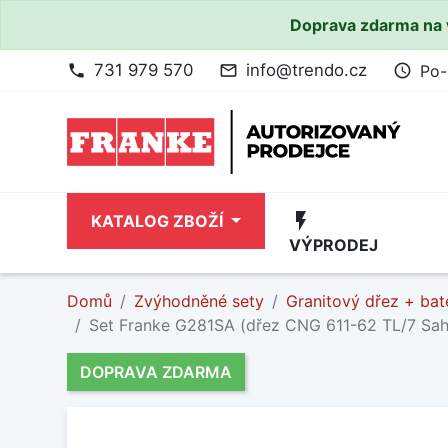
Doprava zdarma na 
731 979 570
info@trendo.cz
Po-
phone
mail_outline
access_time
flash_on
KATALOG ZBOŽÍ
VÝPRODEJ
Domů
Zvýhodněné sety
Granitový dřez + bat
Set Franke G281SA (dřez CNG 611-62 TL/7 Sa
DOPRAVA ZDARMA