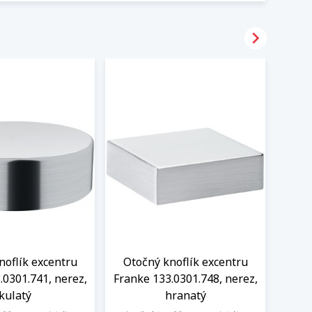

noflík excentru
Otočný knoflík excentru
Oto
.0301.741, nerez,
Franke 133.0301.748, nerez,
Frank
kulatý
hranatý