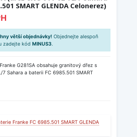
85.501 SMART GLENDA Celonerez)
PH
hny větší objednávky!
Objednejte alespoň
ku zadejte kód
MINUS3
.
Franke G281SA obsahuje granitový dřez s
7 Sahara a baterii FC 6985.501 SMART
aterie Franke FC 6985.501 SMART GLENDA