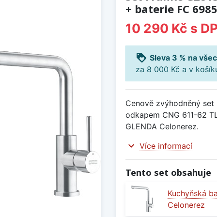
+ baterie FC 69
10 290 Kč
s D
loyalty
Sleva 3 % na všec
za 8 000 Kč a v koší
Cenově zvýhodněný set 
odkapem CNG 611-62 TL/
GLENDA Celonerez.
expand_more
Více informací
Tento set obsahuje
Kuchyňská b
Celonerez