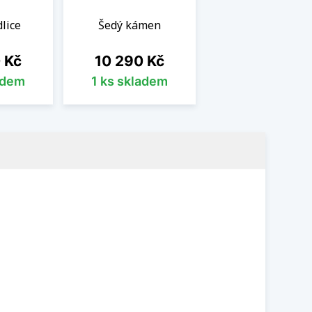
lice
Šedý kámen
Cena
 Kč
10 290 Kč
adem
1 ks skladem