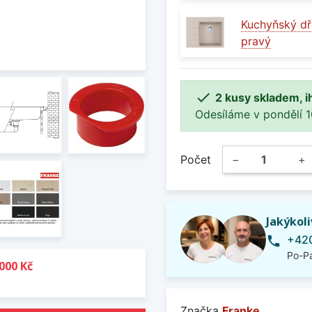
Kuchyňský dř
pravý

2 kusy skladem, i
Odesíláme v pondělí 10.
Počet
−
+
Jakýkol
+420
phone
Po-Pá
000 Kč
Značka
Franke