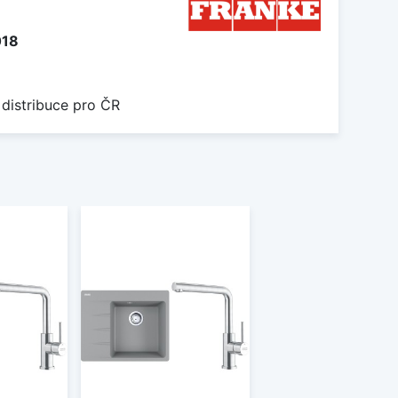
018
 distribuce pro ČR