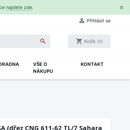
×
kce
najdete zde
.

Přihlásit se

shopping_cart
Košík
(0)
ORADNA
VŠE O
KONTAKT
NÁKUPU
A (dřez CNG 611-62 TL/7 Sahara