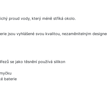
 tichý proud vody, který méně stříká okolo.
aterie jsou vyhlášené svou kvalitou, nezaměnitelným desig
dřezů se jako těsnění používá silikon
 myčku
é baterie