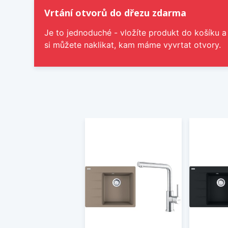
Vrtání otvorů do dřezu zdarma
Je to jednoduché - vložíte produkt do košíku a
si můžete naklikat, kam máme vyvrtat otvory.