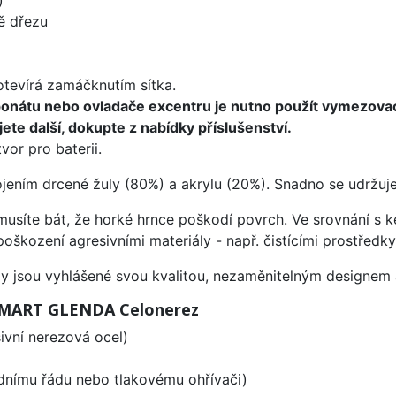
ě dřezu
 otevírá zamáčknutím sítka.
ponátu nebo ovladače excentru je nutno použít vymezova
ete další, dokupte z nabídky příslušenství.
vor pro baterii.
ojením drcené žuly (80%) a akrylu (20%). Snadno se udržuje
emusíte bát, že horké hrnce poškodí povrch. Ve srovnání s
poškození agresivními materiály - např. čistícími prostřed
ezy jsou vyhlášené svou kvalitou, nezaměnitelným designe
 SMART GLENDA Celonerez
vní nerezová ocel)
odnímu řádu nebo tlakovému ohřívači)