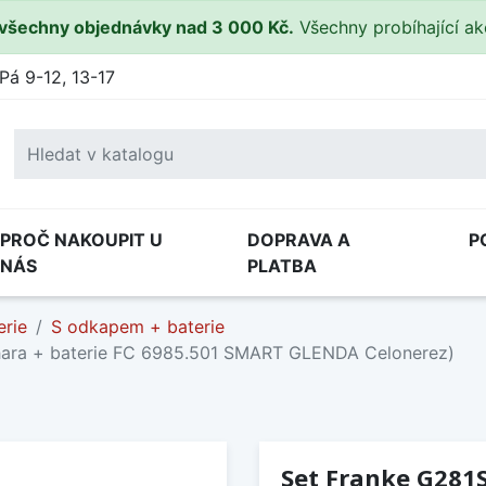
všechny objednávky nad 3 000 Kč.
Všechny probíhající a
Pá 9-12, 13-17
PROČ NAKOUPIT U
DOPRAVA A
P
NÁS
PLATBA
erie
S odkapem + baterie
hara + baterie FC 6985.501 SMART GLENDA Celonerez)
Set Franke G281S