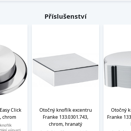
Příslušenství
Easy Click
Otočný knoflík excentru
Otočný k
, chrom
Franke 133.0301.743,
Franke 133
chrom, hranatý
knoflík
dání výpusti,