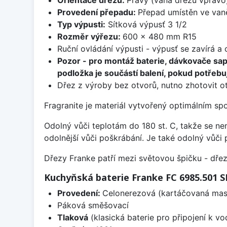
Provedení přepadu:
Přepad umístěn ve van
Typ výpusti:
Sítková výpusť 3 1/2
Rozměr výřezu:
600 x 480 mm R15
Ruční ovládání výpusti - výpusť se zavírá a
Pozor - pro montáž baterie, dávkovače sa
podložka je součástí balení, pokud potřebuj
Dřez z výroby bez otvorů, nutno zhotovit ot
Fragranite je materiál vytvořený optimálním sp
Odolný vůči teplotám do 180 st. C, takže se n
odolnější vůči poškrábání. Je také odolný vůči 
Dřezy Franke patří mezi světovou špičku - dř
Kuchyňská baterie Franke FC 6985.501
Provedení:
Celonerezová (kartáčovaná masi
Páková směšovací
Tlaková
(klasická baterie pro připojení k v