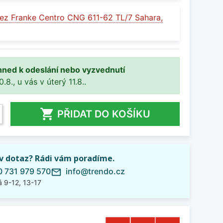
ez Franke Centro CNG 611-62 TL/7 Sahara,
hned k odeslání nebo vyzvednutí
8., u vás v úterý 11.8..

PŘIDAT DO KOŠÍKU
iv dotaz? Rádi vám poradíme.
 731 979 570
info@trendo.cz
mail_outline
 9-12, 13-17