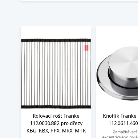
Rolovací rošt Franke
Knoflík Franke 
112.0030.882 pro dřezy
112.0611.460
KBG, KBX, PPX, MRX, MTK
Zamačkávací 
excentrického ovlá