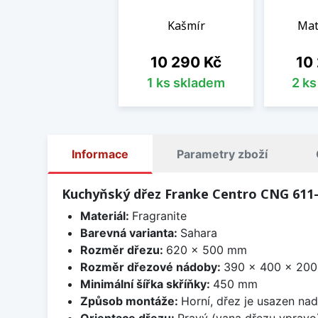
Kašmír
Mat
Cena
Cen
10 290 Kč
10
1 ks skladem
2 k
Informace
Parametry zboží
Kuchyňský dřez Franke Centro CNG 611-
Materiál:
Fragranite
Barevná varianta:
Sahara
Rozměr dřezu:
620 x 500 mm
Rozměr dřezové nádoby:
390 x 400 x 20
Minimální šířka skříňky:
450 mm
Způsob montáže:
Horní, dřez je usazen na
Orientace dřezu:
Pravý (vana dřezu vpravo