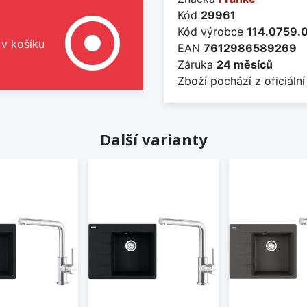
Kód
29961
adjust
Kód výrobce
114.0759.
 v košíku
EAN
7612986589269
Záruka
24 měsíců
Zboží pochází z oficiální
Další varianty