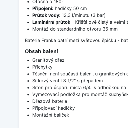
Otočná o 180°
Připojení:
hadičky 50 cm
Průtok vody:
12,3 l/minutu (3 bar)
Laminární průtok
- Křišťálově čistý a velmi
Montáž do standardního otvoru 35 mm
Baterie Franke patří mezi světovou špičku - b
Obsah balení
Granitový dřez
Příchytky
Těsnění není součástí balení, u granitových 
Sítkový ventil 3 1/2" s přepadem
Sifon pro úsporu místa 6/4" s odbočkou na
Vymezovací podložka pro montáž kuchyňsk
Dřezová baterie
Připojovací hadičky
Montážní balíček