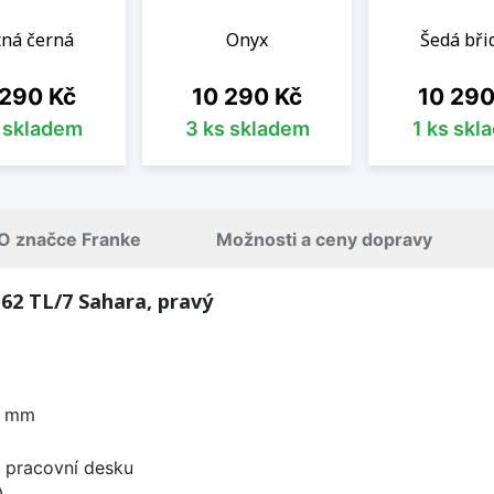
ná černá
Onyx
Šedá břid
a
Cena
Cena
 290 Kč
10 290 Kč
10 290
s skladem
3 ks skladem
1 ks skl
O značce Franke
Možnosti a ceny dopravy
62 TL/7 Sahara, pravý
0 mm
d pracovní desku
)