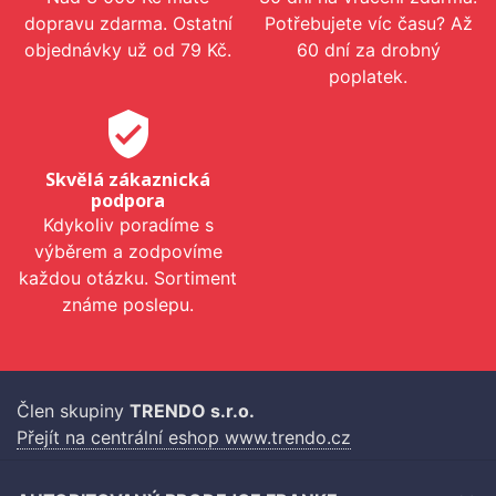
dopravu zdarma. Ostatní
Potřebujete víc času? Až
objednávky už od 79 Kč.
60 dní za drobný
poplatek.
verified_user
Skvělá zákaznická
podpora
Kdykoliv poradíme s
výběrem a zodpovíme
každou otázku. Sortiment
známe poslepu.
Člen skupiny
TRENDO s.r.o.
Přejít na centrální eshop www.trendo.cz