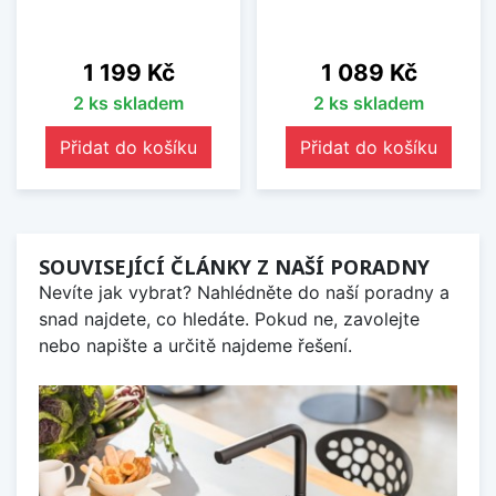
Cena
Cena
1 199 Kč
1 089 Kč
2 ks skladem
2 ks skladem
Přidat do košíku
Přidat do košíku
SOUVISEJÍCÍ ČLÁNKY Z NAŠÍ PORADNY
Nevíte jak vybrat? Nahlédněte do naší poradny a
snad najdete, co hledáte. Pokud ne, zavolejte
nebo napište a určitě najdeme řešení.