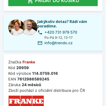

PŘIDAT DO KOŠÍKU
Jakýkoliv dotaz? Rádi vám
poradíme.
+420 731 979 570
phone
Po-Pá 9-12, 13-17
info@trendo.cz
mail_outline
Značka
Franke
Kód
29959
Kód výrobce
114.0759.016
EAN
7612986589245
Záruka
24 měsíců
Zboží pochází z oficiální distribuce pro ČR