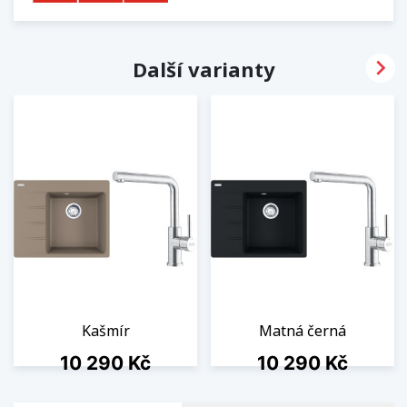

Další varianty
Kašmír
Matná černá
Cena
Cena
10 290 Kč
10 290 Kč
1 ks skladem
2 ks skladem