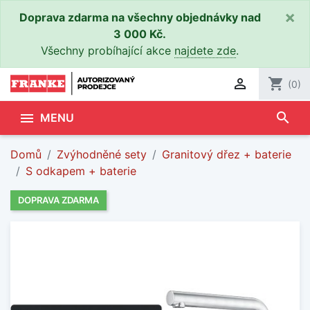
×
Doprava zdarma na všechny objednávky nad
3 000 Kč.
Všechny probíhající akce
najdete zde
.

shopping_cart
(0)
search

MENU
Domů
Zvýhodněné sety
Granitový dřez + baterie
S odkapem + baterie
DOPRAVA ZDARMA