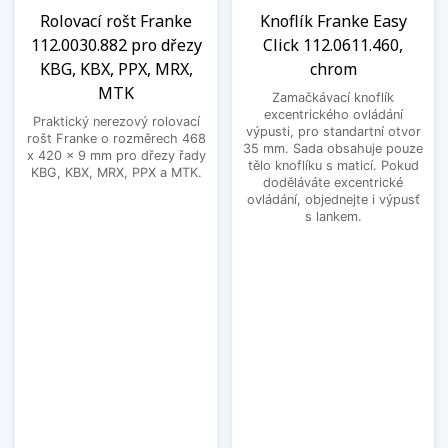
Rolovací rošt Franke
Knoflík Franke Easy
112.0030.882 pro dřezy
Click 112.0611.460,
KBG, KBX, PPX, MRX,
chrom
MTK
Zamačkávací knoflík
excentrického ovládání
Praktický nerezový rolovací
výpusti, pro standartní otvor
rošt Franke o rozměrech 468
35 mm. Sada obsahuje pouze
x 420 x 9 mm pro dřezy řady
tělo knoflíku s maticí. Pokud
KBG, KBX, MRX, PPX a MTK.
doděláváte excentrické
ovládání, objednejte i výpusť
s lankem.