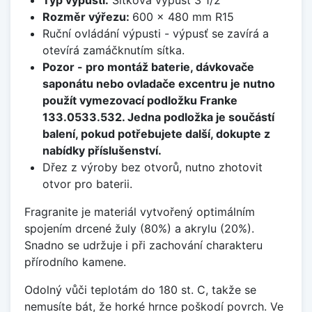
Typ výpusti:
Sítková výpusť 3 1/2
Rozměr výřezu:
600 x 480 mm R15
Ruční ovládání výpusti - výpusť se zavírá a
otevírá zamáčknutím sítka.
Pozor - pro montáž baterie, dávkovače
saponátu nebo ovladače excentru je nutno
použít vymezovací podložku Franke
133.0533.532. Jedna podložka je součástí
balení, pokud potřebujete další, dokupte z
nabídky příslušenství.
Dřez z výroby bez otvorů, nutno zhotovit
otvor pro baterii.
Fragranite je materiál vytvořený optimálním
spojením drcené žuly (80%) a akrylu (20%).
Snadno se udržuje i při zachování charakteru
přírodního kamene.
Odolný vůči teplotám do 180 st. C, takže se
nemusíte bát, že horké hrnce poškodí povrch. Ve