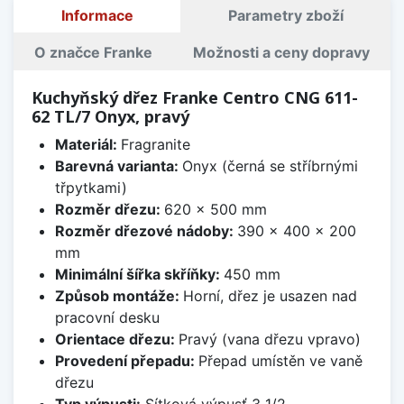
Informace
Parametry zboží
O značce Franke
Možnosti a ceny dopravy
Kuchyňský dřez Franke Centro CNG 611-
62 TL/7 Onyx, pravý
Materiál:
Fragranite
Barevná varianta:
Onyx (černá se stříbrnými
třpytkami)
Rozměr dřezu:
620 x 500 mm
Rozměr dřezové nádoby:
390 x 400 x 200
mm
Minimální šířka skříňky:
450 mm
Způsob montáže:
Horní, dřez je usazen nad
pracovní desku
Orientace dřezu:
Pravý (vana dřezu vpravo)
Provedení přepadu:
Přepad umístěn ve vaně
dřezu