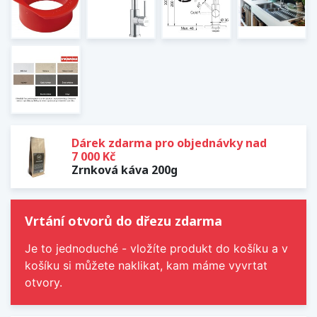
Dárek zdarma pro objednávky nad
7 000 Kč
Zrnková káva 200g
Vrtání otvorů do dřezu zdarma
Je to jednoduché - vložíte produkt do košíku a v
košíku si můžete naklikat, kam máme vyvrtat
otvory.