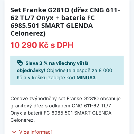
Set Franke G281O (dřez CNG 611-
62 TL/7 Onyx + baterie FC
6985.501 SMART GLENDA
Celonerez)
10 290 Kč
s DPH
loyalty
Sleva 3 % na všechny větší
objednávky!
Objednejte alespoň za 8 000
Kč a v košíku zadejte kód
MINUS3
.
Cenově zvýhodněný set Franke G281O obsahuje
granitový dřez s odkapem CNG 611-62 TL/7
Onyx a baterii FC 6985.501 SMART GLENDA
Celonerez.
expand_more
Více informací