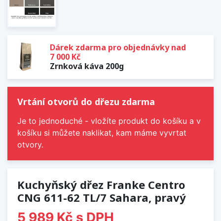
Dárek zdarma pro objednávky nad
7 000 Kč
Zrnková káva 200g
Vrtání otvorů do dřezu zdarma
Je to jednoduché - vložíte produkt do košíku a v
košíku si můžete naklikat, kam máme vyvrtat
otvory.
Kuchyňský dřez Franke Centro
CNG 611-62 TL/7 Sahara, pravý
5 989 Kč
s DPH