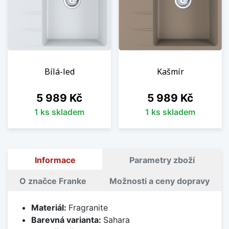
Bílá-led
Kašmír
Cena
Cena
5 989 Kč
5 989 Kč
1 ks skladem
1 ks skladem
Informace
Parametry zboží
O značce Franke
Možnosti a ceny dopravy
Materiál:
Fragranite
Barevná varianta:
Sahara