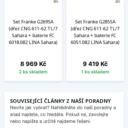
Set Franke G269SA
Set Franke G285SA
(dřez CNG 611-62 TL/7
(dřez CNG 611-62 TL/7
Sahara + baterie FC
Sahara + baterie FC
6018.082 LINA Sahara)
6051.082 LINA Sahara)
Cena
Cena
8 969 Kč
9 419 Kč
2 ks skladem
1 ks skladem
SOUVISEJÍCÍ ČLÁNKY Z NAŠÍ PORADNY
Nevíte jak vybrat? Nahlédněte do naší poradny a
snad najdete, co hledáte. Pokud ne, zavolejte
nebo napište a určitě najdeme řešení.