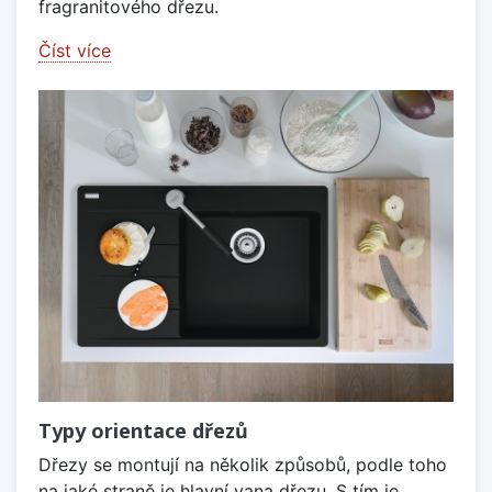
fragranitového dřezu.
Číst více
Typy orientace dřezů
Dřezy se montují na několik způsobů, podle toho
na jaké straně je hlavní vana dřezu. S tím je