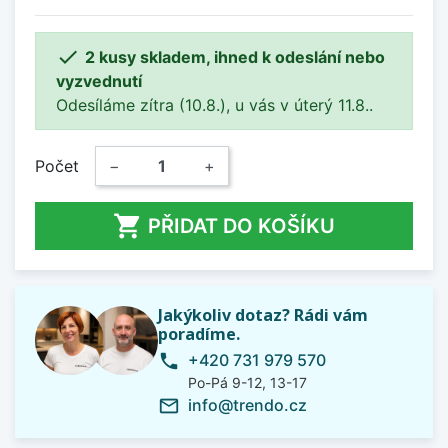

2 kusy skladem, ihned k odeslání nebo
vyzvednutí
Odesíláme zítra (10.8.), u vás v úterý 11.8..
Počet
−
+

PŘIDAT DO KOŠÍKU
Jakýkoliv dotaz? Rádi vám
poradíme.
+420 731 979 570
phone
Po-Pá 9-12, 13-17
info@trendo.cz
mail_outline