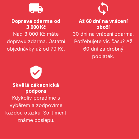
local_shipping
sync
Doprava zdarma od
Až 60 dní na vrácení
3 000 Kč
zboží
Nad 3 000 Kč máte
30 dní na vrácení zdarma.
dopravu zdarma. Ostatní
Potřebujete víc času? Až
objednávky už od 79 Kč.
60 dní za drobný
poplatek.
verified_user
Skvělá zákaznická
podpora
Kdykoliv poradíme s
výběrem a zodpovíme
každou otázku. Sortiment
známe poslepu.