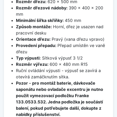
Rozměr dřezu:
620 x 500 mm
Rozměr dřezové nádoby:
390 x 400 x 200
mm
Minimální šířka skříňky:
450 mm
Způsob montáže:
Horní, dřez je usazen nad
pracovní desku
Orientace dřezu:
Pravý (vana dřezu vpravo)
Provedení přepadu:
Přepad umístěn ve vaně
dřezu
Typ výpusti:
Sítková výpusť 3 1/2
Rozměr výřezu:
600 x 480 mm R15
Ruční ovládání výpusti - výpusť se zavírá a
otevírá zamáčknutím sítka.
Pozor - pro montáž baterie, dávkovače
saponátu nebo ovladače excentru je nutno
použít vymezovací podložku Franke
133.0533.532. Jedna podložka je součástí
balení, pokud potřebujete další, dokupte z
nabídky příslušenství.