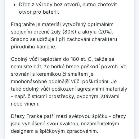
Dřez z výroby bez otvorů, nutno zhotovit
otvor pro baterii.
Fragranite je materiál vytvořený optimálním
spojením drcené žuly (80%) a akrylu (20%).
Snadno se udržuje i při zachování charakteru
přírodního kamene.
Odolný vůči teplotám do 180 st. C, takže se
nemusíte bát, že horké hrnce poškodí povrch. Ve
srovnání s keramikou či smaltem je
mnohonásobně odolnější vůči poškrábání. Je
také odolný vůči poškození agresivními materiály
- např. čistícími prostředky, ovocnými šťávami
nebo vínem.
Dřezy Franke patří mezi světovou špičku - dřezy
jsou vyhlášené svou kvalitou, nezaměnitelným
designem a špičkovým zpracováním.