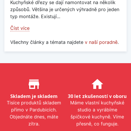
Kuchyňské dřezy se dají namontovat na několik
způsobů. Většina je určených výhradně pro jeden
typ montáže. Existují...
Číst více
Všechny články a témata najdete
v naší poradně
.
Proč nakupovat u nás?
store_mall_directory
home
Skladem je skladem
30 let zkušeností v oboru
Tisíce produktů skladem
Máme vlastní kuchyňské
přímo v Pardubicích.
studio a vyrábíme
Objednáte dnes, máte
špičkové kuchyně. Víme
zítra.
přesně, co funguje.