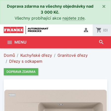
×
Doprava zdarma na všechny objednávky nad
3 000 Kč.
Všechny probíhající akce
najdete zde
.

shopping_cart
(0)
search

MENU
Domů
Kuchyňské dřezy
Granitové dřezy
Dřezy s odkapem
DOPRAVA ZDARMA