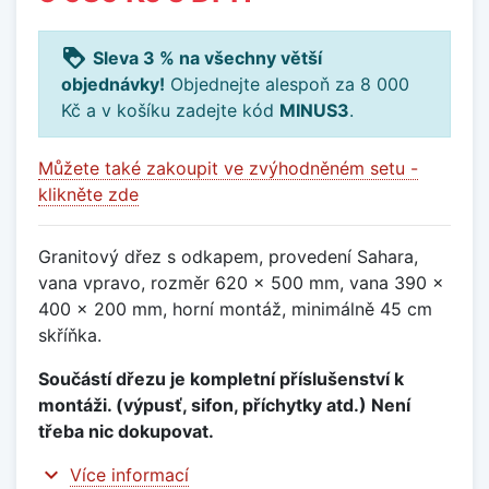
loyalty
Sleva 3 % na všechny větší
objednávky!
Objednejte alespoň za 8 000
Kč a v košíku zadejte kód
MINUS3
.
Můžete také zakoupit ve zvýhodněném setu -
klikněte zde
Granitový dřez s odkapem, provedení Sahara,
vana vpravo, rozměr 620 x 500 mm, vana 390 x
400 x 200 mm, horní montáž, minimálně 45 cm
skříňka.
Součástí dřezu je kompletní příslušenství k
montáži. (výpusť, sifon, příchytky atd.) Není
třeba nic dokupovat.
expand_more
Více informací