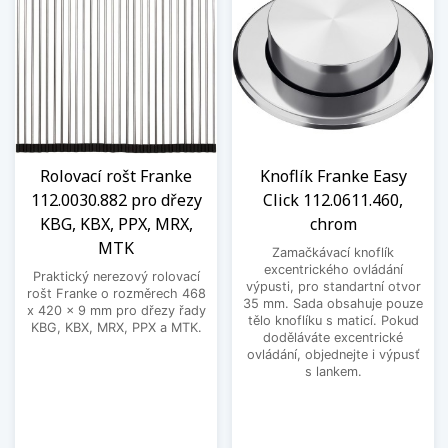
Rolovací rošt Franke
Knoflík Franke Easy
112.0030.882 pro dřezy
Click 112.0611.460,
KBG, KBX, PPX, MRX,
chrom
MTK
Zamačkávací knoflík
excentrického ovládání
Praktický nerezový rolovací
výpusti, pro standartní otvor
rošt Franke o rozměrech 468
35 mm. Sada obsahuje pouze
x 420 x 9 mm pro dřezy řady
tělo knoflíku s maticí. Pokud
KBG, KBX, MRX, PPX a MTK.
doděláváte excentrické
ovládání, objednejte i výpusť
s lankem.