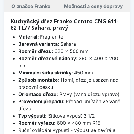
O značce Franke
Možnosti a ceny dopravy
Kuchyňský dřez Franke Centro CNG 611-
62 TL/7 Sahara, pravý
Materiál:
Fragranite
Barevná varianta:
Sahara
Rozměr dřezu:
620 x 500 mm
Rozměr dřezové nádoby:
390 x 400 x 200
mm
Minimální šířka skříňky:
450 mm
Způsob montáže:
Horní, dřez je usazen nad
pracovní desku
Orientace dřezu:
Pravý (vana dřezu vpravo)
Provedení přepadu:
Přepad umístěn ve vaně
dřezu
Typ výpusti:
Sítková výpusť 3 1/2
Rozměr výřezu:
600 x 480 mm R15
Ruční ovládání výpusti - výpusť se zavírá a