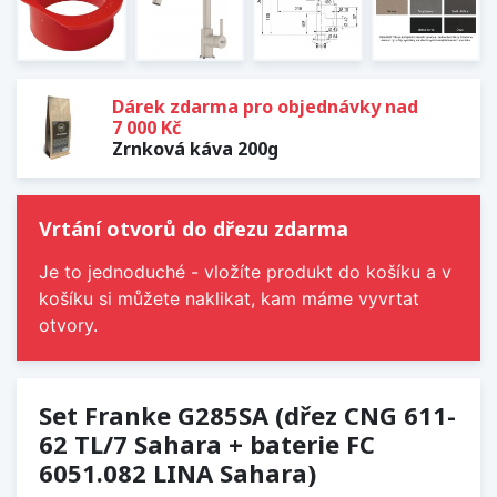
Dárek zdarma pro objednávky nad
7 000 Kč
Zrnková káva 200g
Vrtání otvorů do dřezu zdarma
Je to jednoduché - vložíte produkt do košíku a v
košíku si můžete naklikat, kam máme vyvrtat
otvory.
Set Franke G285SA (dřez CNG 611-
62 TL/7 Sahara + baterie FC
6051.082 LINA Sahara)