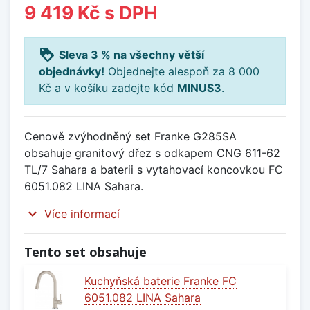
9 419 Kč
s DPH
loyalty
Sleva 3 % na všechny větší
objednávky!
Objednejte alespoň za 8 000
Kč a v košíku zadejte kód
MINUS3
.
Cenově zvýhodněný set Franke G285SA
obsahuje granitový dřez s odkapem CNG 611-62
TL/7 Sahara a baterii s vytahovací koncovkou FC
6051.082 LINA Sahara.
expand_more
Více informací
Tento set obsahuje
Kuchyňská baterie Franke FC
6051.082 LINA Sahara