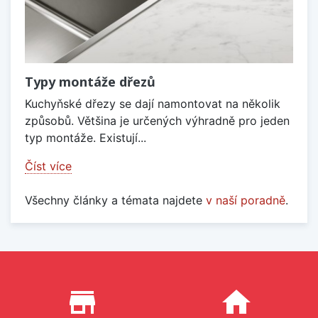
Typy montáže dřezů
Kuchyňské dřezy se dají namontovat na několik
způsobů. Většina je určených výhradně pro jeden
typ montáže. Existují...
Číst více
Všechny články a témata najdete
v naší poradně
.
Proč nakupovat u nás?
store_mall_directory
home