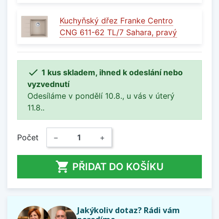
Kuchyňský dřez Franke Centro
CNG 611-62 TL/7 Sahara, pravý

1 kus skladem, ihned k odeslání nebo
vyzvednutí
Odesíláme v pondělí 10.8., u vás v úterý
11.8..
Počet
−
+

PŘIDAT DO KOŠÍKU
Jakýkoliv dotaz? Rádi vám