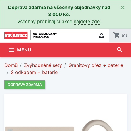
×
Doprava zdarma na všechny objednávky nad
3 000 Kč.
Všechny probíhající akce
najdete zde
.

shopping_cart
(0)
search

MENU
Domů
Zvýhodněné sety
Granitový dřez + baterie
S odkapem + baterie
DOPRAVA ZDARMA