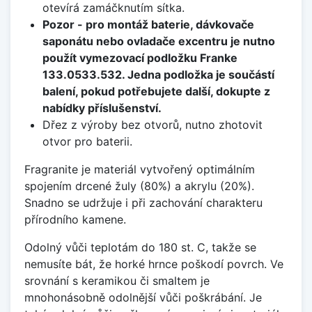
otevírá zamáčknutím sítka.
Pozor - pro montáž baterie, dávkovače
saponátu nebo ovladače excentru je nutno
použít vymezovací podložku Franke
133.0533.532. Jedna podložka je součástí
balení, pokud potřebujete další, dokupte z
nabídky příslušenství.
Dřez z výroby bez otvorů, nutno zhotovit
otvor pro baterii.
Fragranite je materiál vytvořený optimálním
spojením drcené žuly (80%) a akrylu (20%).
Snadno se udržuje i při zachování charakteru
přírodního kamene.
Odolný vůči teplotám do 180 st. C, takže se
nemusíte bát, že horké hrnce poškodí povrch. Ve
srovnání s keramikou či smaltem je
mnohonásobně odolnější vůči poškrábání. Je