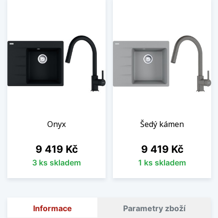
Onyx
Šedý kámen
Cena
Cena
9 419 Kč
9 419 Kč
3 ks skladem
1 ks skladem
Informace
Parametry zboží