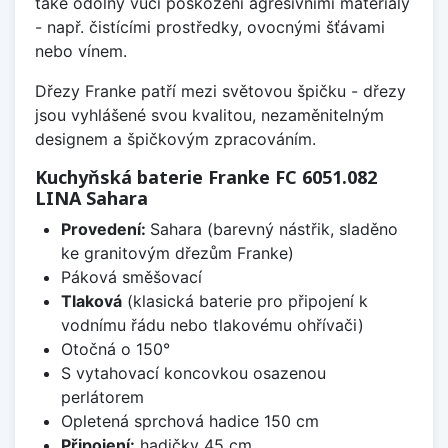
také odolný vůči poškození agresivními materiály
- např. čistícími prostředky, ovocnými šťávami
nebo vínem.
Dřezy Franke patří mezi světovou špičku - dřezy
jsou vyhlášené svou kvalitou, nezaměnitelným
designem a špičkovým zpracováním.
Kuchyňská baterie Franke FC 6051.082
LINA Sahara
Provedení:
Sahara (barevný nástřik, sladěno
ke granitovým dřezům Franke)
Páková směšovací
Tlaková
(klasická baterie pro připojení k
vodnímu řádu nebo tlakovému ohřívači)
Otočná o 150°
S vytahovací koncovkou osazenou
perlátorem
Opletená sprchová hadice 150 cm
Připojení:
hadičky 45 cm