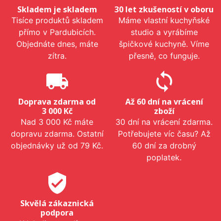
Skladem je skladem
30 let zkušeností v oboru
Tisíce produktů skladem
Máme vlastní kuchyňské
přímo v Pardubicích.
studio a vyrábíme
Objednáte dnes, máte
špičkové kuchyně. Víme
zítra.
přesně, co funguje.
local_shipping
sync
Doprava zdarma od
Až 60 dní na vrácení
3 000 Kč
zboží
Nad 3 000 Kč máte
30 dní na vrácení zdarma.
dopravu zdarma. Ostatní
Potřebujete víc času? Až
objednávky už od 79 Kč.
60 dní za drobný
poplatek.
verified_user
Skvělá zákaznická
podpora