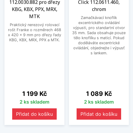
112.0030.882 pro dřezy
Click 112.0611.460,
KBG, KBX, PPX, MRX,
chrom
MTK
Zamačkávací knoflík
excentrického ovládání
Praktický nerezový rolovací
výpusti, pro standartní otvor
rošt Franke o rozměrech 468
35 mm. Sada obsahuje pouze
x 420 x 9 mm pro dřezy řady
tělo knoflíku s maticí. Pokud
KBG, KBX, MRX, PPX a MTK.
doděláváte excentrické
ovládání, objednejte i výpusť
s lankem.
Cena
Cena
1 199 Kč
1 089 Kč
2 ks skladem
2 ks skladem
Přidat do košíku
Přidat do košíku