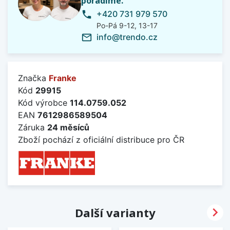
poradíme.
+420 731 979 570
phone
Po-Pá 9-12, 13-17
info@trendo.cz
mail_outline
Značka
Franke
Kód
29915
Kód výrobce
114.0759.052
EAN
7612986589504
Záruka
24 měsíců
Zboží pochází z oficiální distribuce pro ČR

Další varianty