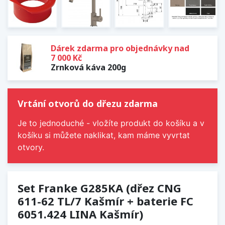
Dárek zdarma pro objednávky nad
7 000 Kč
Zrnková káva 200g
Vrtání otvorů do dřezu zdarma
Je to jednoduché - vložíte produkt do košíku a v
košíku si můžete naklikat, kam máme vyvrtat
otvory.
Set Franke G285KA (dřez CNG
611-62 TL/7 Kašmír + baterie FC
6051.424 LINA Kašmír)