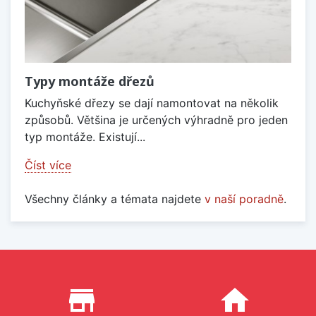
Typy montáže dřezů
Kuchyňské dřezy se dají namontovat na několik
způsobů. Většina je určených výhradně pro jeden
typ montáže. Existují...
Číst více
Všechny články a témata najdete
v naší poradně
.
Proč nakupovat u nás?
store_mall_directory
home