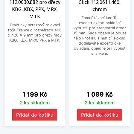
112.0030.882 pro dřezy
Click 112.0611.460,
KBG, KBX, PPX, MRX,
chrom
MTK
Zamačkávací knoflík
excentrického ovládání
Praktický nerezový rolovací
výpusti, pro standartní otvor
rošt Franke o rozměrech 468
35 mm. Sada obsahuje pouze
x 420 x 9 mm pro dřezy řady
tělo knoflíku s maticí. Pokud
KBG, KBX, MRX, PPX a MTK.
doděláváte excentrické
ovládání, objednejte i výpusť
s lankem.
Cena
Cena
1 199 Kč
1 089 Kč
2 ks skladem
2 ks skladem
Přidat do košíku
Přidat do košíku