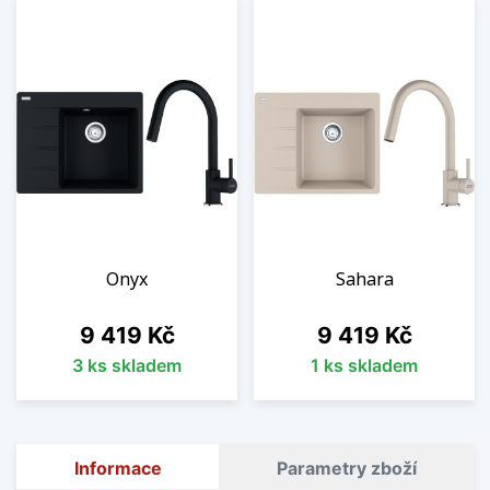
Onyx
Sahara
Cena
Cena
9 419 Kč
9 419 Kč
3 ks skladem
1 ks skladem
Informace
Parametry zboží