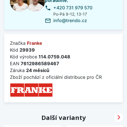
poradíme.
+420 731 979 570
phone
Po-Pá 9-12, 13-17
info@trendo.cz
mail_outline
Značka
Franke
Kód
29939
Kód výrobce
114.0759.048
EAN
7612986589467
Záruka
24 měsíců
Zboží pochází z oficiální distribuce pro ČR

Další varianty