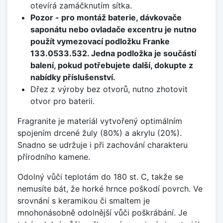
otevírá zamáčknutím sítka.
Pozor - pro montáž baterie, dávkovače
saponátu nebo ovladače excentru je nutno
použít vymezovací podložku Franke
133.0533.532. Jedna podložka je součástí
balení, pokud potřebujete další, dokupte z
nabídky příslušenství.
Dřez z výroby bez otvorů, nutno zhotovit
otvor pro baterii.
Fragranite je materiál vytvořený optimálním
spojením drcené žuly (80%) a akrylu (20%).
Snadno se udržuje i při zachování charakteru
přírodního kamene.
Odolný vůči teplotám do 180 st. C, takže se
nemusíte bát, že horké hrnce poškodí povrch. Ve
srovnání s keramikou či smaltem je
mnohonásobně odolnější vůči poškrábání. Je