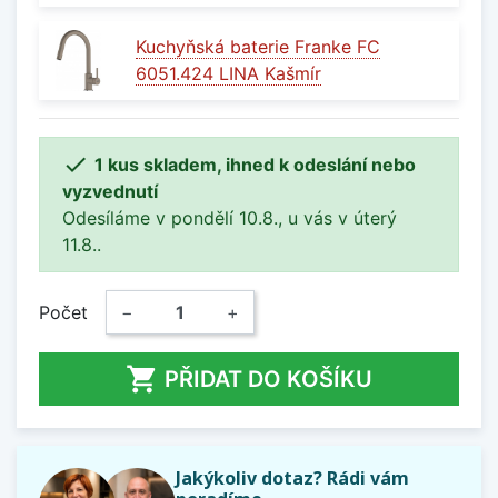
Kuchyňská baterie Franke FC
6051.424 LINA Kašmír

1 kus skladem, ihned k odeslání nebo
vyzvednutí
Odesíláme v pondělí 10.8., u vás v úterý
11.8..
Počet
−
+

PŘIDAT DO KOŠÍKU
Jakýkoliv dotaz? Rádi vám