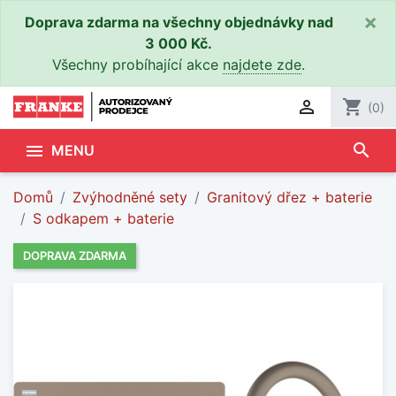
×
Doprava zdarma na všechny objednávky nad
3 000 Kč.
Všechny probíhající akce
najdete zde
.

shopping_cart
(0)
search

MENU
Domů
Zvýhodněné sety
Granitový dřez + baterie
S odkapem + baterie
DOPRAVA ZDARMA