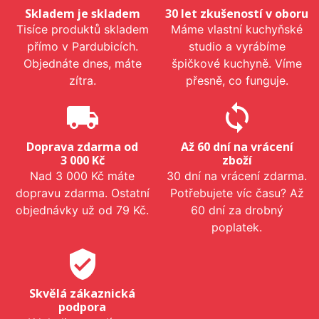
Skladem je skladem
30 let zkušeností v oboru
Tisíce produktů skladem
Máme vlastní kuchyňské
přímo v Pardubicích.
studio a vyrábíme
Objednáte dnes, máte
špičkové kuchyně. Víme
zítra.
přesně, co funguje.
local_shipping
sync
Doprava zdarma od
Až 60 dní na vrácení
3 000 Kč
zboží
Nad 3 000 Kč máte
30 dní na vrácení zdarma.
dopravu zdarma. Ostatní
Potřebujete víc času? Až
objednávky už od 79 Kč.
60 dní za drobný
poplatek.
verified_user
Skvělá zákaznická
podpora