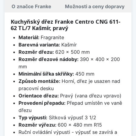
O značce Franke
Možnosti a ceny dopravy
Kuchyňský dřez Franke Centro CNG 611-
62 TL/7 Kašmír, pravý
Materiál:
Fragranite
Barevná varianta:
Kašmír
Rozměr dřezu:
620 x 500 mm
Rozměr dřezové nádoby:
390 x 400 x 200
mm
Minimální šířka skříňky:
450 mm
Způsob montáže:
Horní, dřez je usazen nad
pracovní desku
Orientace dřezu:
Pravý (vana dřezu vpravo)
Provedení přepadu:
Přepad umístěn ve vaně
dřezu
Typ výpusti:
Sítková výpusť 3 1/2
Rozměr výřezu:
600 x 480 mm R15
Ruční ovládání výpusti - výpusť se zavírá a