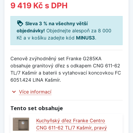
9 419 Kč
s DPH
loyalty
Sleva 3 % na všechny větší
objednávky!
Objednejte alespoň za 8 000
Kč a v košíku zadejte kód
MINUS3
.
Cenově zvýhodněný set Franke G285KA
obsahuje granitový dřez s odkapem CNG 611-62
TL/7 Kašmír a baterii s vytahovací koncovkou FC
6051.424 LINA Kašmír.
expand_more
Více informací
Tento set obsahuje
Kuchyňský dřez Franke Centro
CNG 611-62 TL/7 Kašmír, pravý