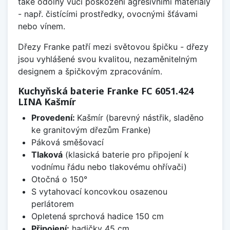
také odolný vůči poškození agresivními materiály
- např. čistícími prostředky, ovocnými šťávami
nebo vínem.
Dřezy Franke patří mezi světovou špičku - dřezy
jsou vyhlášené svou kvalitou, nezaměnitelným
designem a špičkovým zpracováním.
Kuchyňská baterie Franke FC 6051.424
LINA Kašmír
Provedení:
Kašmír (barevný nástřik, sladěno
ke granitovým dřezům Franke)
Páková směšovací
Tlaková
(klasická baterie pro připojení k
vodnímu řádu nebo tlakovému ohřívači)
Otočná o 150°
S vytahovací koncovkou osazenou
perlátorem
Opletená sprchová hadice 150 cm
Připojení:
hadičky 45 cm