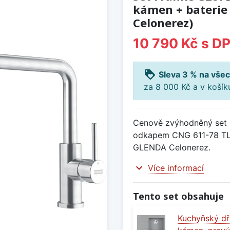
kámen + baterie
Celonerez)
10 790 Kč
s D
loyalty
Sleva 3 % na všec
za 8 000 Kč a v koší
Cenově zvýhodněný set 
odkapem CNG 611-78 TL
GLENDA Celonerez.
expand_more
Více informací
Tento set obsahuje
Kuchyňský dř