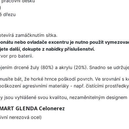
d pracovní desku
)
ě dřezu
 otevírá zamáčknutím sítka.
ponátu nebo ovladače excentru je nutno použít vymezova
ete další, dokupte z nabídky příslušenství.
vor pro baterii.
ojením drcené žuly (80%) a akrylu (20%). Snadno se udržuje
emusíte bát, že horké hrnce poškodí povrch. Ve srovnání s
poškození agresivními materiály - např. čistícími prostřed
ezy jsou vyhlášené svou kvalitou, nezaměnitelným designe
 SMART GLENDA Celonerez
vní nerezová ocel)