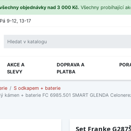
všechny objednávky nad 3 000 Kč.
Všechny probíhající a
Pá 9-12, 13-17
AKCE A
DOPRAVA A
POR
SLEVY
PLATBA
erie
S odkapem + baterie
dý kámen + baterie FC 6985.501 SMART GLENDA Celonere
Set Franke G287Š