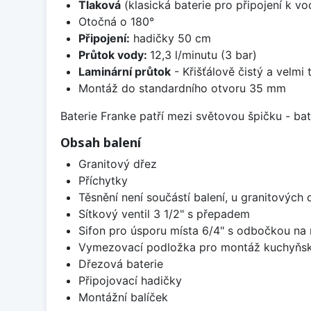
Tlaková
(klasická baterie pro připojení k v
Otočná o 180°
Připojení:
hadičky 50 cm
Průtok vody:
12,3 l/minutu (3 bar)
Laminární průtok
- Křišťálově čistý a velmi
Montáž do standardního otvoru 35 mm
Baterie Franke patří mezi světovou špičku - b
Obsah balení
Granitový dřez
Příchytky
Těsnění není součástí balení, u granitových 
Sítkový ventil 3 1/2" s přepadem
Sifon pro úsporu místa 6/4" s odbočkou na
Vymezovací podložka pro montáž kuchyňsk
Dřezová baterie
Připojovací hadičky
Montážní balíček