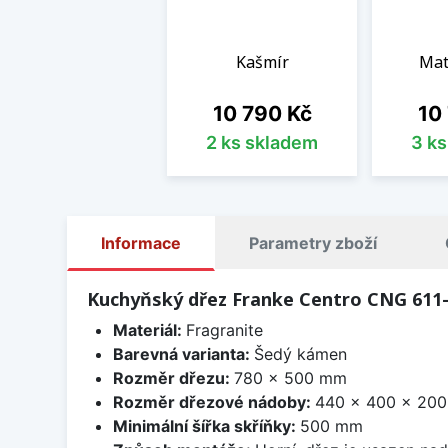
Kašmír
Mat
Cena
Cen
10 790 Kč
10
2 ks skladem
3 k
Informace
Parametry zboží
Kuchyňský dřez Franke Centro CNG 611-
Materiál:
Fragranite
Barevná varianta:
Šedý kámen
Rozměr dřezu:
780 x 500 mm
Rozměr dřezové nádoby:
440 x 400 x 20
Minimální šířka skříňky:
500 mm