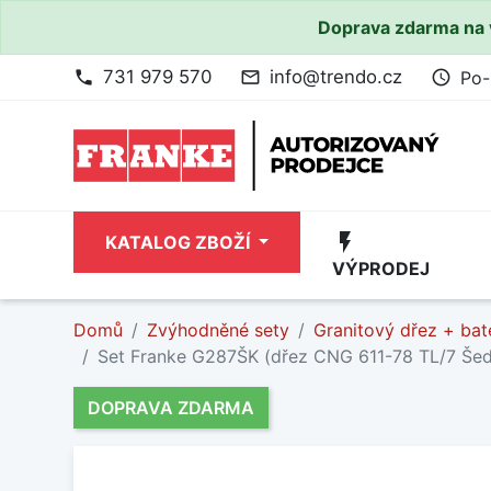
Doprava zdarma na 
731 979 570
info@trendo.cz
Po-
phone
mail_outline
access_time
flash_on
KATALOG ZBOŽÍ
VÝPRODEJ
Domů
Zvýhodněné sety
Granitový dřez + bat
Set Franke G287ŠK (dřez CNG 611-78 TL/7 Še
DOPRAVA ZDARMA