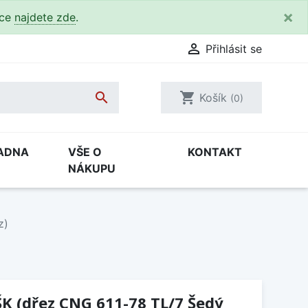
×
kce
najdete zde
.

Přihlásit se

shopping_cart
Košík
(0)
ADNA
VŠE O
KONTAKT
NÁKUPU
z)
K (dřez CNG 611-78 TL/7 Šedý