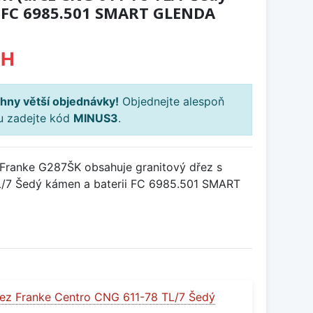
 FC 6985.501 SMART GLENDA
PH
hny větší objednávky!
Objednejte alespoň
ku zadejte kód
MINUS3
.
Franke G287ŠK obsahuje granitový dřez s
/7 Šedý kámen a baterii FC 6985.501 SMART
ez Franke Centro CNG 611-78 TL/7 Šedý