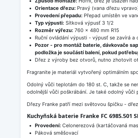
Způsob montáže:
Horní, dřez je usazen na
Orientace dřezu:
Pravý (vana dřezu vpravo
Provedení přepadu:
Přepad umístěn ve van
Typ výpusti:
Sítková výpusť 3 1/2
Rozměr výřezu:
760 x 480 mm R15
Ruční ovládání výpusti - výpusť se zavírá a
Pozor - pro montáž baterie, dávkovače sa
podložka je součástí balení, pokud potřebuj
Dřez z výroby bez otvorů, nutno zhotovit ot
Fragranite je materiál vytvořený optimálním sp
Odolný vůči teplotám do 180 st. C, takže se n
odolnější vůči poškrábání. Je také odolný vůči 
Dřezy Franke patří mezi světovou špičku - dř
Kuchyňská baterie Franke FC 6985.501
Provedení:
Celonerezová (kartáčovaná masi
Páková směšovací