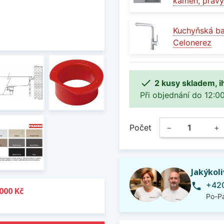
kámen, pravý
Kuchyňská b
Celonerez

2 kusy skladem, i
Při objednání do 12:00
Počet
−
+
Jakýkol
+420
phone
000 Kč
Po-Pá