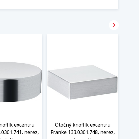

noflík excentru
Otočný knoflík excentru
Oto
.0301.741, nerez,
Franke 133.0301.748, nerez,
Frank