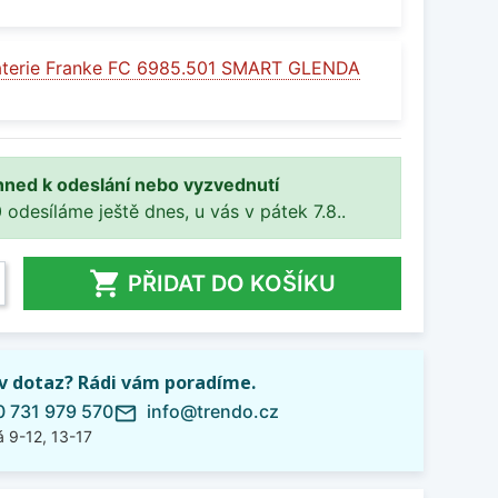
aterie Franke FC 6985.501 SMART GLENDA
hned k odeslání nebo vyzvednutí
 odesíláme ještě dnes, u vás v pátek 7.8..

PŘIDAT DO KOŠÍKU
iv dotaz? Rádi vám poradíme.
 731 979 570
info@trendo.cz
mail_outline
 9-12, 13-17