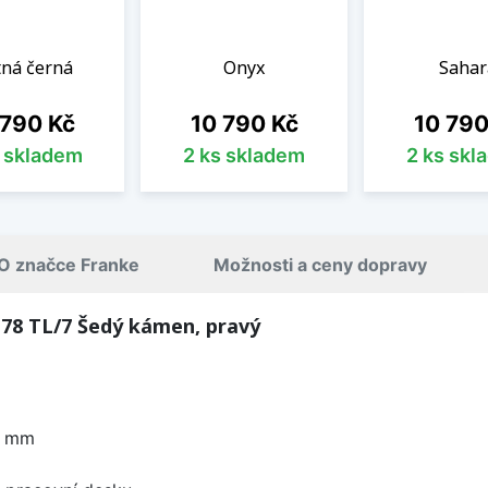
ná černá
Onyx
Sahar
a
Cena
Cena
 790 Kč
10 790 Kč
10 790
s skladem
2 ks skladem
2 ks skl
O značce Franke
Možnosti a ceny dopravy
78 TL/7 Šedý kámen, pravý
0 mm