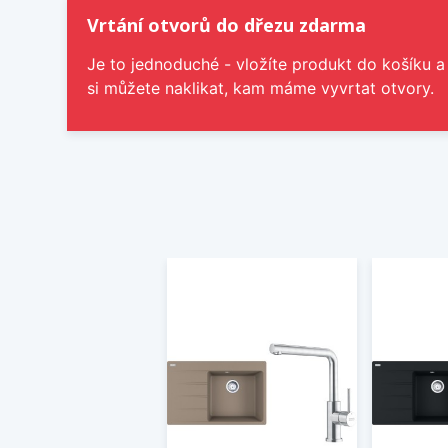
Vrtání otvorů do dřezu zdarma
Je to jednoduché - vložíte produkt do košíku a
si můžete naklikat, kam máme vyvrtat otvory.