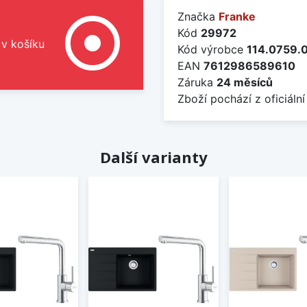
Značka
Franke
adjust
Kód
29972
 v košíku
Kód výrobce
114.0759.
EAN
7612986589610
Záruka
24 měsíců
Zboží pochází z oficiální
Další varianty