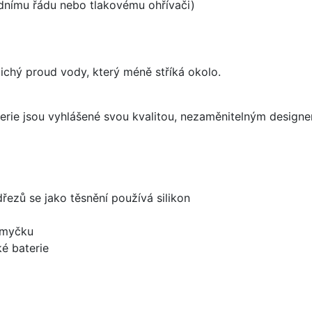
odnímu řádu nebo tlakovému ohřívači)
 tichý proud vody, který méně stříká okolo.
aterie jsou vyhlášené svou kvalitou, nezaměnitelným desig
dřezů se jako těsnění používá silikon
 myčku
é baterie