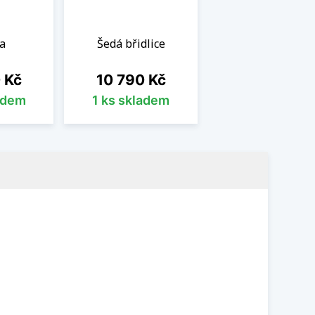
a
Šedá břidlice
Cena
 Kč
10 790 Kč
adem
1 ks skladem