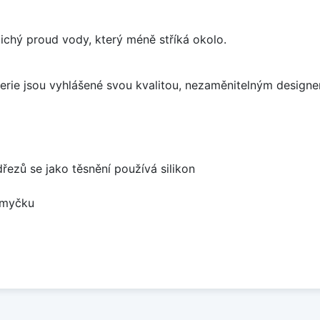
 tichý proud vody, který méně stříká okolo.
aterie jsou vyhlášené svou kvalitou, nezaměnitelným desig
dřezů se jako těsnění používá silikon
 myčku