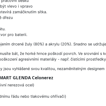
d pracovní desku
být vlevo i vpravo
 otevírá zamáčknutím sítka.
ě dřezu
tu.
vor pro baterii.
ojením drcené žuly (80%) a akrylu (20%). Snadno se udržuje
emusíte bát, že horké hrnce poškodí povrch. Ve srovnání s
poškození agresivními materiály - např. čistícími prostřed
ezy jsou vyhlášené svou kvalitou, nezaměnitelným designe
 SMART GLENDA Celonerez
vní nerezová ocel)
odnímu řádu nebo tlakovému ohřívači)