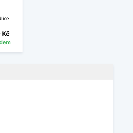
lice
 Kč
adem