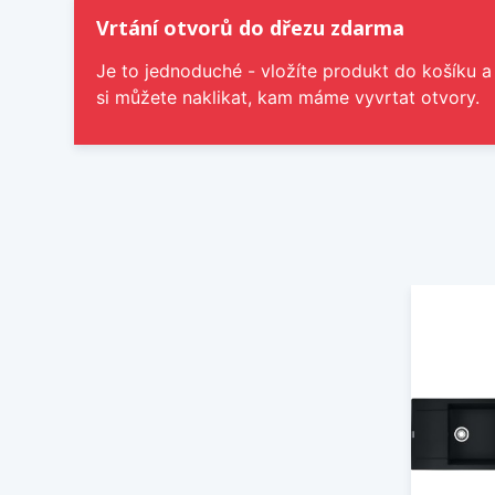
Vrtání otvorů do dřezu zdarma
Je to jednoduché - vložíte produkt do košíku a
si můžete naklikat, kam máme vyvrtat otvory.