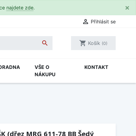
×
kce
najdete zde
.

Přihlásit se

shopping_cart
Košík
(0)
ORADNA
VŠE O
KONTAKT
NÁKUPU
ŠK (dřez MRG 611-78 BB Šedý