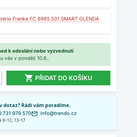
aterie Franke FC 6985.501 SMART GLENDA
ned k odeslání nebo vyzvednutí
 u vás v pondělí 10.8..

PŘIDAT DO KOŠÍKU
iv dotaz? Rádi vám poradíme.
 731 979 570
info@trendo.cz
mail_outline
 9-12, 13-17