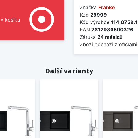
Značka
Franke
adjust
Kód
29999
 v košíku
Kód výrobce
114.0759.
EAN
7612986590326
Záruka
24 měsíců
Zboží pochází z oficiální
Další varianty