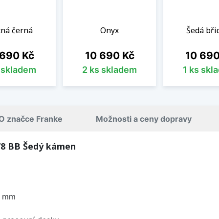
ná černá
Onyx
Šedá břid
a
Cena
Cena
 690 Kč
10 690 Kč
10 690
s skladem
2 ks skladem
1 ks skl
O značce Franke
Možnosti a ceny dopravy
78 BB Šedý kámen
0 mm