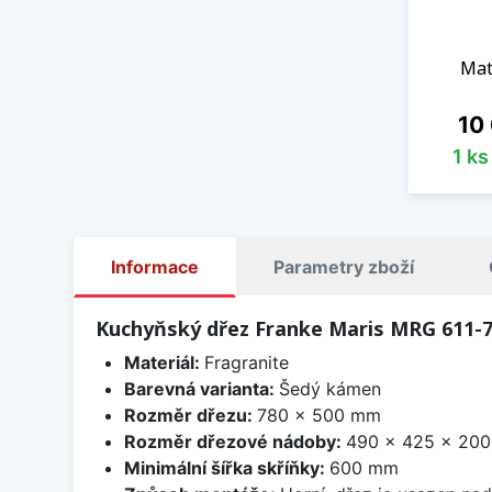
Mat
Cen
10
1 k
Informace
Parametry zboží
Kuchyňský dřez Franke Maris MRG 611-
Materiál:
Fragranite
Barevná varianta:
Šedý kámen
Rozměr dřezu:
780 x 500 mm
Rozměr dřezové nádoby:
490 x 425 x 20
Minimální šířka skříňky:
600 mm