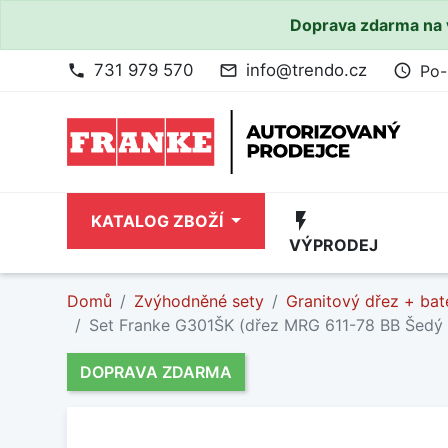
Doprava zdarma na 
731 979 570
info@trendo.cz
Po-
phone
mail_outline
access_time
flash_on
KATALOG ZBOŽÍ
VÝPRODEJ
Domů
Zvýhodněné sety
Granitový dřez + bat
Set Franke G301ŠK (dřez MRG 611-78 BB Šedý
DOPRAVA ZDARMA