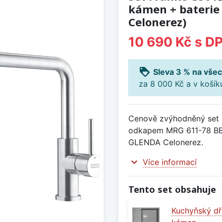
kámen + baterie
Celonerez)
10 690 Kč
s D
loyalty
Sleva 3 % na všec
za 8 000 Kč a v koší
Cenově zvýhodněný set 
odkapem MRG 611-78 BB
GLENDA Celonerez.
expand_more
Více informací
Tento set obsahuje
Kuchyňský dř