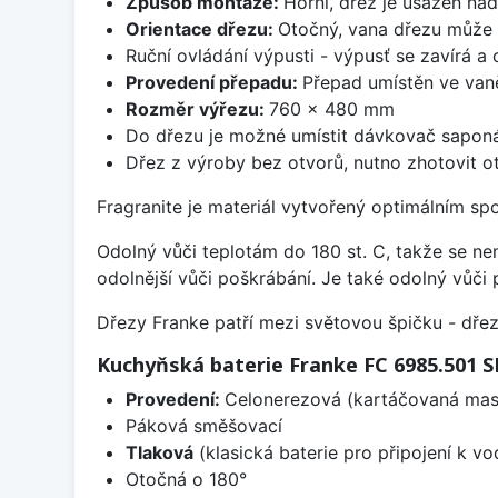
Způsob montáže:
Horní, dřez je usazen na
Orientace dřezu:
Otočný, vana dřezu může 
Ruční ovládání výpusti - výpusť se zavírá a
Provedení přepadu:
Přepad umístěn ve van
Rozměr výřezu:
760 x 480 mm
Do dřezu je možné umístit dávkovač saponá
Dřez z výroby bez otvorů, nutno zhotovit ot
Fragranite je materiál vytvořený optimálním sp
Odolný vůči teplotám do 180 st. C, takže se n
odolnější vůči poškrábání. Je také odolný vůči 
Dřezy Franke patří mezi světovou špičku - dř
Kuchyňská baterie Franke FC 6985.501
Provedení:
Celonerezová (kartáčovaná masi
Páková směšovací
Tlaková
(klasická baterie pro připojení k v
Otočná o 180°