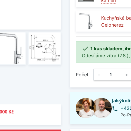
kámen
Kuchyňská b
Celonerez

1 kus skladem, ih
Odesíláme zítra (7.8.),
Počet
−
+
Jakýkol
+420
phone
000 Kč
Po-Pá