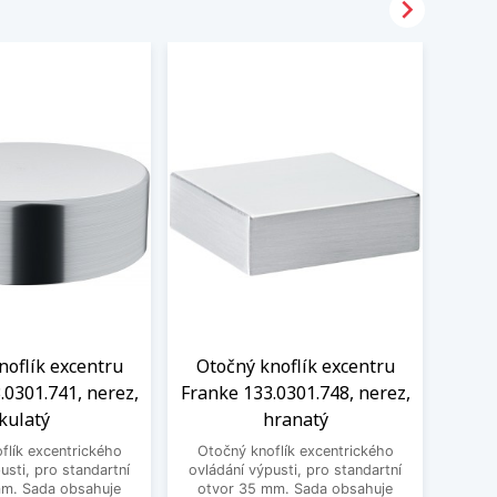

noflík excentru
Otočný knoflík excentru
Oto
.0301.741, nerez,
Franke 133.0301.748, nerez,
Frank
kulatý
hranatý
flík excentrického
Otočný knoflík excentrického
Otoč
usti, pro standartní
ovládání výpusti, pro standartní
ovládá
mm. Sada obsahuje
otvor 35 mm. Sada obsahuje
mm. 