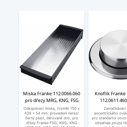
Miska Franke 112.0066.060
Knoflík Franke 
pro dřezy MRG, KNG, FSG
112.0611.460
Odkapávací miska, rozměr 156 x
Zamačkávací 
439 x 54 mm, provedení nerez/
excentrického ovlá
černý plast, děrované dno, pro
pro standartní otvo
dřezy Franke FSG, KNG, KNG
obsahuje pouze těl