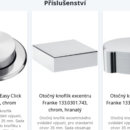
Příslušenství
Easy Click
Otočný knoflík excentru
Otočný k
, chrom
Franke 133.0301.743,
Franke 133
chrom, hranatý
knoflík
dání výpusti,
Otočný knoflík excentrického
Otočný kno
r 35 mm. Sada
ovládání výpusti, pro standartní
ovládání výp
o knoflíku s
otvor 35 mm. Sada obsahuje
otvor 35 