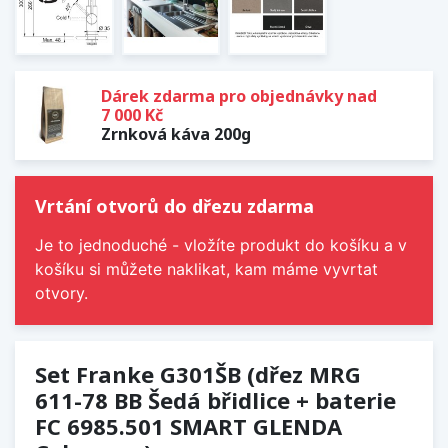
Dárek zdarma pro objednávky nad
7 000 Kč
Zrnková káva 200g
Vrtání otvorů do dřezu zdarma
Je to jednoduché - vložíte produkt do košíku a v
košíku si můžete naklikat, kam máme vyvrtat
otvory.
Set Franke G301ŠB (dřez MRG
611-78 BB Šedá břidlice + baterie
FC 6985.501 SMART GLENDA