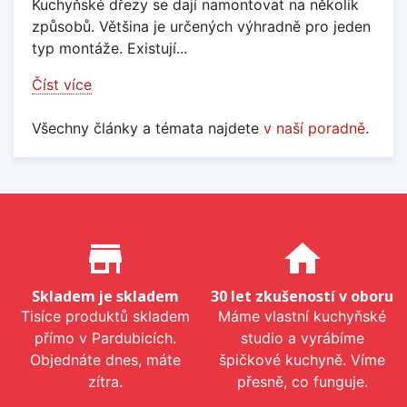
Kuchyňské dřezy se dají namontovat na několik
způsobů. Většina je určených výhradně pro jeden
typ montáže. Existují...
Číst více
Všechny články a témata najdete
v naší poradně
.
Proč nakupovat u nás?
store_mall_directory
home
Skladem je skladem
30 let zkušeností v oboru
Tisíce produktů skladem
Máme vlastní kuchyňské
přímo v Pardubicích.
studio a vyrábíme
Objednáte dnes, máte
špičkové kuchyně. Víme
zítra.
přesně, co funguje.