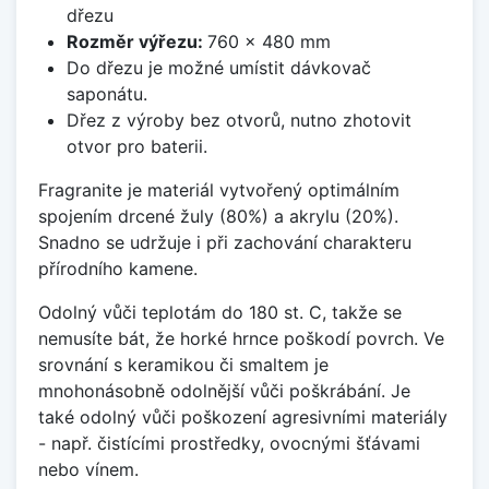
dřezu
Rozměr výřezu:
760 x 480 mm
Do dřezu je možné umístit dávkovač
saponátu.
Dřez z výroby bez otvorů, nutno zhotovit
otvor pro baterii.
Fragranite je materiál vytvořený optimálním
spojením drcené žuly (80%) a akrylu (20%).
Snadno se udržuje i při zachování charakteru
přírodního kamene.
Odolný vůči teplotám do 180 st. C, takže se
nemusíte bát, že horké hrnce poškodí povrch. Ve
srovnání s keramikou či smaltem je
mnohonásobně odolnější vůči poškrábání. Je
také odolný vůči poškození agresivními materiály
- např. čistícími prostředky, ovocnými šťávami
nebo vínem.