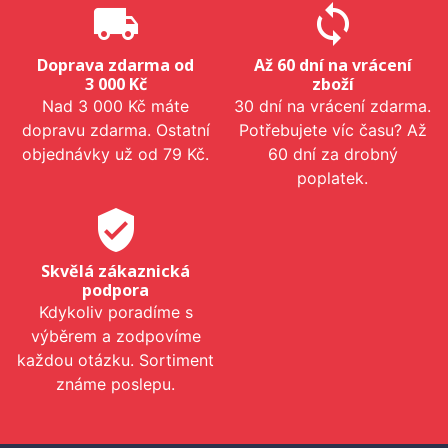
local_shipping
sync
Doprava zdarma od
Až 60 dní na vrácení
3 000 Kč
zboží
Nad 3 000 Kč máte
30 dní na vrácení zdarma.
dopravu zdarma. Ostatní
Potřebujete víc času? Až
objednávky už od 79 Kč.
60 dní za drobný
poplatek.
verified_user
Skvělá zákaznická
podpora
Kdykoliv poradíme s
výběrem a zodpovíme
každou otázku. Sortiment
známe poslepu.