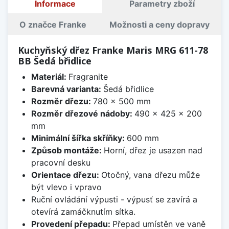
Informace
Parametry zboží
O značce Franke
Možnosti a ceny dopravy
Kuchyňský dřez Franke Maris MRG 611-78
BB Šedá břidlice
Materiál:
Fragranite
Barevná varianta:
Šedá břidlice
Rozměr dřezu:
780 x 500 mm
Rozměr dřezové nádoby:
490 x 425 x 200
mm
Minimální šířka skříňky:
600 mm
Způsob montáže:
Horní, dřez je usazen nad
pracovní desku
Orientace dřezu:
Otočný, vana dřezu může
být vlevo i vpravo
Ruční ovládání výpusti - výpusť se zavírá a
otevírá zamáčknutím sítka.
Provedení přepadu:
Přepad umístěn ve vaně