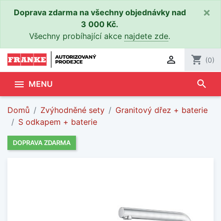
×
Doprava zdarma na všechny objednávky nad
3 000 Kč.
Všechny probíhající akce
najdete zde
.

shopping_cart
(0)
search

MENU
Domů
Zvýhodněné sety
Granitový dřez + baterie
S odkapem + baterie
DOPRAVA ZDARMA