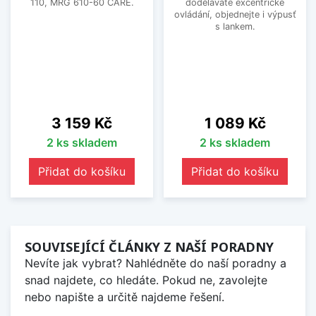
110, MRG 610-60 CARE.
doděláváte excentrické
ovládání, objednejte i výpusť
s lankem.
Cena
Cena
3 159 Kč
1 089 Kč
2 ks skladem
2 ks skladem
Přidat do košíku
Přidat do košíku
SOUVISEJÍCÍ ČLÁNKY Z NAŠÍ PORADNY
Nevíte jak vybrat? Nahlédněte do naší poradny a
snad najdete, co hledáte. Pokud ne, zavolejte
nebo napište a určitě najdeme řešení.