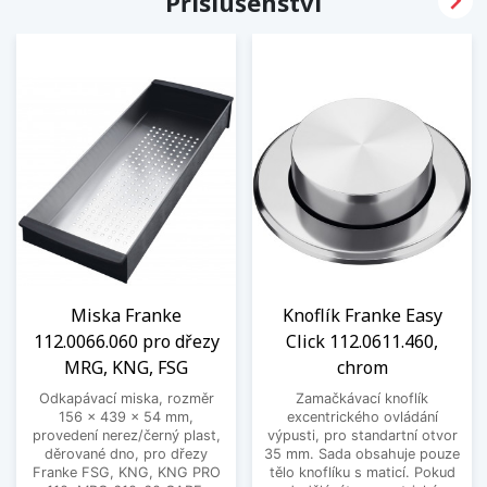

Příslušenství
Miska Franke
Knoflík Franke Easy
112.0066.060 pro dřezy
Click 112.0611.460,
MRG, KNG, FSG
chrom
Odkapávací miska, rozměr
Zamačkávací knoflík
156 x 439 x 54 mm,
excentrického ovládání
provedení nerez/černý plast,
výpusti, pro standartní otvor
děrované dno, pro dřezy
35 mm. Sada obsahuje pouze
Franke FSG, KNG, KNG PRO
tělo knoflíku s maticí. Pokud