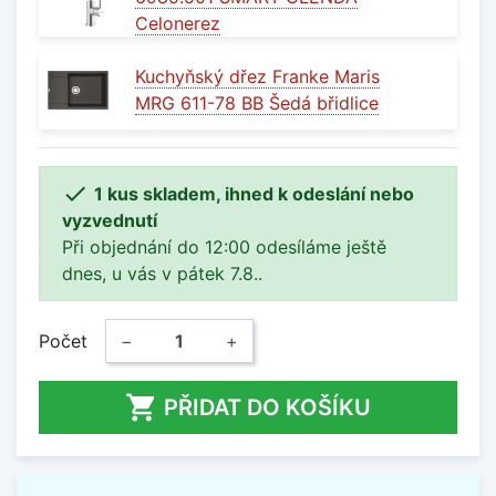
Celonerez
Kuchyňský dřez Franke Maris
MRG 611-78 BB Šedá břidlice

1 kus skladem, ihned k odeslání nebo
vyzvednutí
Při objednání do 12:00 odesíláme ještě
dnes, u vás v pátek 7.8..
Počet
−
+

PŘIDAT DO KOŠÍKU