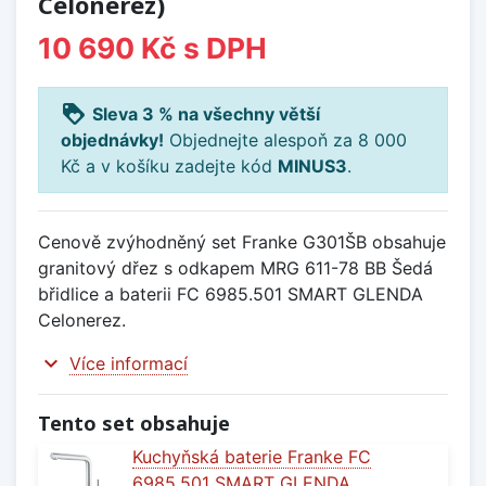
Celonerez)
10 690 Kč
s DPH
loyalty
Sleva 3 % na všechny větší
objednávky!
Objednejte alespoň za 8 000
Kč a v košíku zadejte kód
MINUS3
.
Cenově zvýhodněný set Franke G301ŠB obsahuje
granitový dřez s odkapem MRG 611-78 BB Šedá
břidlice a baterii FC 6985.501 SMART GLENDA
Celonerez.
expand_more
Více informací
Tento set obsahuje
Kuchyňská baterie Franke FC
6985.501 SMART GLENDA