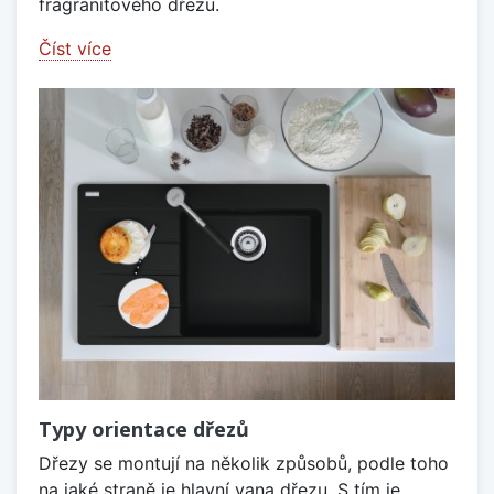
fragranitového dřezu.
Číst více
Typy orientace dřezů
Dřezy se montují na několik způsobů, podle toho
na jaké straně je hlavní vana dřezu. S tím je