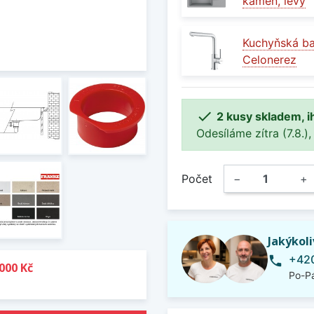
kámen, levý
Kuchyňská b
Celonerez

2 kusy skladem, i
Odesíláme zítra (7.8.),
Počet
−
+
Jakýkol
+420
phone
000 Kč
Po-Pá