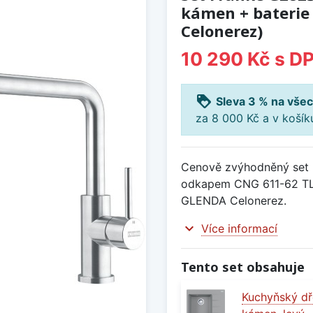
kámen + baterie
Celonerez)
10 290 Kč
s D
loyalty
Sleva 3 % na všec
za 8 000 Kč a v koší
Cenově zvýhodněný set 
odkapem CNG 611-62 TL
GLENDA Celonerez.
expand_more
Více informací
Tento set obsahuje
Kuchyňský dř