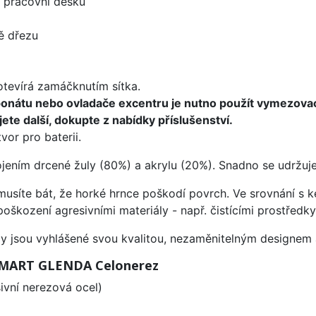
d pracovní desku
ě dřezu
 otevírá zamáčknutím sítka.
ponátu nebo ovladače excentru je nutno použít vymezova
ete další, dokupte z nabídky příslušenství.
vor pro baterii.
ojením drcené žuly (80%) a akrylu (20%). Snadno se udržuje
emusíte bát, že horké hrnce poškodí povrch. Ve srovnání s
poškození agresivními materiály - např. čistícími prostřed
ezy jsou vyhlášené svou kvalitou, nezaměnitelným designe
 SMART GLENDA Celonerez
vní nerezová ocel)