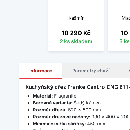
Kašmír
Mat
Cena
Cen
10 290 Kč
10
2 ks skladem
3 k
Informace
Parametry zboží
Kuchyňský dřez Franke Centro CNG 611-
Materiál:
Fragranite
Barevná varianta:
Šedý kámen
Rozměr dřezu:
620 x 500 mm
Rozměr dřezové nádoby:
390 x 400 x 20
Minimální šířka skříňky:
450 mm