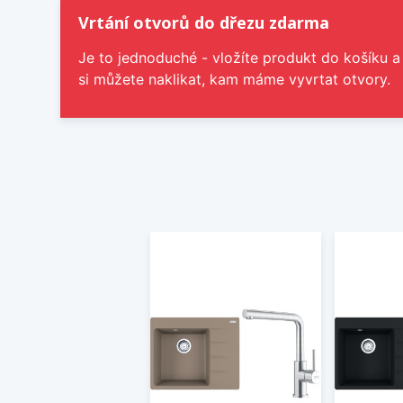
Vrtání otvorů do dřezu zdarma
Je to jednoduché - vložíte produkt do košíku a
si můžete naklikat, kam máme vyvrtat otvory.