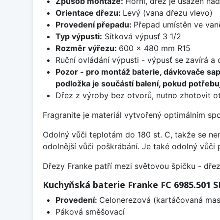
Způsob montáže:
Horní, dřez je usazen na
Orientace dřezu:
Levý (vana dřezu vlevo)
Provedení přepadu:
Přepad umístěn ve van
Typ výpusti:
Sítková výpusť 3 1/2
Rozměr výřezu:
600 x 480 mm R15
Ruční ovládání výpusti - výpusť se zavírá a
Pozor - pro montáž baterie, dávkovače sa
podložka je součástí balení, pokud potřebuj
Dřez z výroby bez otvorů, nutno zhotovit ot
Fragranite je materiál vytvořený optimálním sp
Odolný vůči teplotám do 180 st. C, takže se n
odolnější vůči poškrábání. Je také odolný vůči 
Dřezy Franke patří mezi světovou špičku - dř
Kuchyňská baterie Franke FC 6985.501
Provedení:
Celonerezová (kartáčovaná masi
Páková směšovací