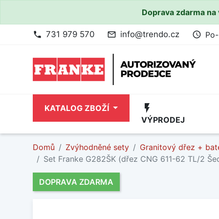
Doprava zdarma na 
731 979 570
info@trendo.cz
Po-
phone
mail_outline
access_time
flash_on
KATALOG ZBOŽÍ
VÝPRODEJ
Domů
Zvýhodněné sety
Granitový dřez + bat
Set Franke G282ŠK (dřez CNG 611-62 TL/2 Š
DOPRAVA ZDARMA