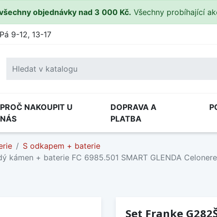
všechny objednávky nad 3 000 Kč.
Všechny probíhající a
Pá 9-12, 13-17
PROČ NAKOUPIT U
DOPRAVA A
P
NÁS
PLATBA
erie
S odkapem + baterie
edý kámen + baterie FC 6985.501 SMART GLENDA Celonere
Set Franke G282Š