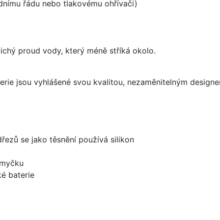
odnímu řádu nebo tlakovému ohřívači)
 tichý proud vody, který méně stříká okolo.
aterie jsou vyhlášené svou kvalitou, nezaměnitelným desig
dřezů se jako těsnění používá silikon
 myčku
é baterie