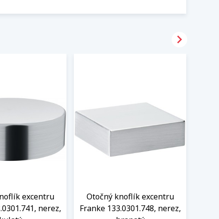

noflík excentru
Otočný knoflík excentru
Oto
.0301.741, nerez,
Franke 133.0301.748, nerez,
Frank