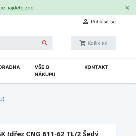
×
kce
najdete zde
.

Přihlásit se

shopping_cart
Košík
(0)
ORADNA
VŠE O
KONTAKT
NÁKUPU
z)
K (dřez CNG 611-62 TL/2 Šedý