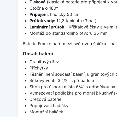
Tlaková
(klasická baterie pro připojení k v
Otočná o 180°
Připojení:
hadičky 50 cm
Průtok vody:
12,3 l/minutu (3 bar)
Laminární průtok
- Křišťálově čistý a velmi
Montáž do standardního otvoru 35 mm
Baterie Franke patří mezi světovou špičku - b
Obsah balení
Granitový dřez
Příchytky
Těsnění není součástí balení, u granitových 
Sítkový ventil 3 1/2" s přepadem
Sifon pro úsporu místa 6/4" s odbočkou na
Vymezovací podložka pro montáž kuchyňsk
Dřezová baterie
Připojovací hadičky
Montážní balíček