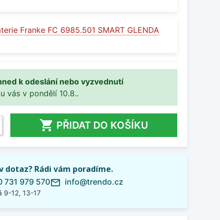
aterie Franke FC 6985.501 SMART GLENDA
hned k odeslání nebo vyzvednutí
 u vás v pondělí 10.8..

PŘIDAT DO KOŠÍKU
iv dotaz? Rádi vám poradíme.
 731 979 570
info@trendo.cz
mail_outline
 9-12, 13-17