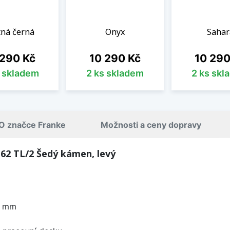
ná černá
Onyx
Sahar
a
Cena
Cena
 290 Kč
10 290 Kč
10 290
s skladem
2 ks skladem
2 ks skl
O značce Franke
Možnosti a ceny dopravy
62 TL/2 Šedý kámen, levý
0 mm