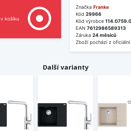
Značka
Franke
adjust
Kód
29966
 v košíku
Kód výrobce
114.0759.
EAN
7612986589313
Záruka
24 měsíců
Zboží pochází z oficiální
Další varianty