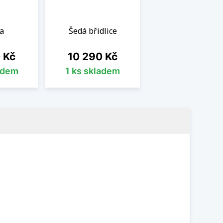
a
Šedá břidlice
Cena
 Kč
10 290 Kč
adem
1 ks skladem