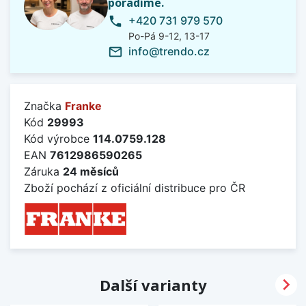
poradíme.
+420 731 979 570
phone
Po-Pá 9-12, 13-17
info@trendo.cz
mail_outline
Značka
Franke
Kód
29993
Kód výrobce
114.0759.128
EAN
7612986590265
Záruka
24 měsíců
Zboží pochází z oficiální distribuce pro ČR

Další varianty