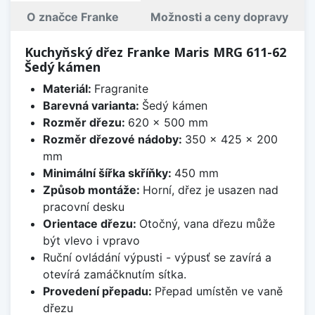
O značce Franke
Možnosti a ceny dopravy
Kuchyňský dřez Franke Maris MRG 611-62
Šedý kámen
Materiál:
Fragranite
Barevná varianta:
Šedý kámen
Rozměr dřezu:
620 x 500 mm
Rozměr dřezové nádoby:
350 x 425 x 200
mm
Minimální šířka skříňky:
450 mm
Způsob montáže:
Horní, dřez je usazen nad
pracovní desku
Orientace dřezu:
Otočný, vana dřezu může
být vlevo i vpravo
Ruční ovládání výpusti - výpusť se zavírá a
otevírá zamáčknutím sítka.
Provedení přepadu:
Přepad umístěn ve vaně
dřezu