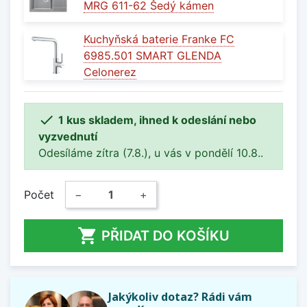
MRG 611-62 Šedý kámen
Kuchyňská baterie Franke FC
6985.501 SMART GLENDA
Celonerez

1 kus skladem, ihned k odeslání nebo
vyzvednutí
Odesíláme zítra (7.8.), u vás v pondělí 10.8..
Počet
−
+

PŘIDAT DO KOŠÍKU
Jakýkoliv dotaz? Rádi vám