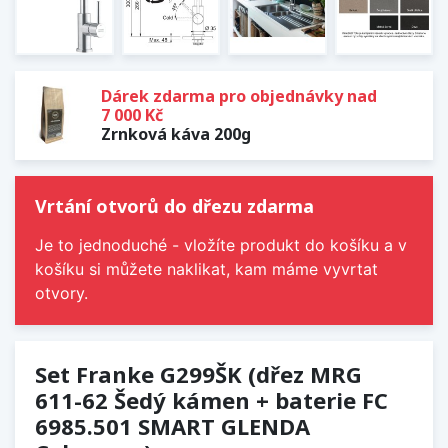
Dárek zdarma pro objednávky nad
7 000 Kč
Zrnková káva 200g
Vrtání otvorů do dřezu zdarma
Je to jednoduché - vložíte produkt do košíku a v
košíku si můžete naklikat, kam máme vyvrtat
otvory.
Set Franke G299ŠK (dřez MRG
611-62 Šedý kámen + baterie FC
6985.501 SMART GLENDA