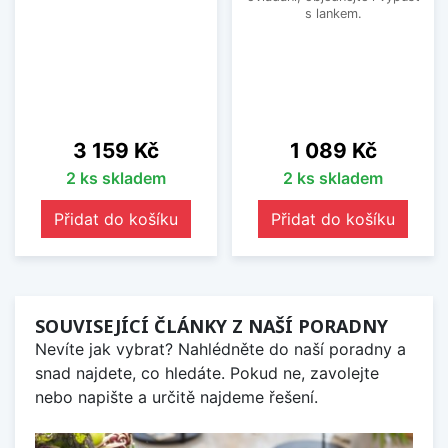
s lankem.
Cena
Cena
3 159 Kč
1 089 Kč
2 ks skladem
2 ks skladem
Přidat do košíku
Přidat do košíku
SOUVISEJÍCÍ ČLÁNKY Z NAŠÍ PORADNY
Nevíte jak vybrat? Nahlédněte do naší poradny a
snad najdete, co hledáte. Pokud ne, zavolejte
nebo napište a určitě najdeme řešení.