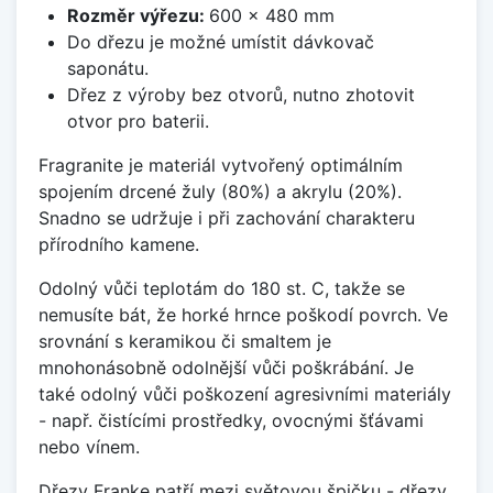
Rozměr výřezu:
600 x 480 mm
Do dřezu je možné umístit dávkovač
saponátu.
Dřez z výroby bez otvorů, nutno zhotovit
otvor pro baterii.
Fragranite je materiál vytvořený optimálním
spojením drcené žuly (80%) a akrylu (20%).
Snadno se udržuje i při zachování charakteru
přírodního kamene.
Odolný vůči teplotám do 180 st. C, takže se
nemusíte bát, že horké hrnce poškodí povrch. Ve
srovnání s keramikou či smaltem je
mnohonásobně odolnější vůči poškrábání. Je
také odolný vůči poškození agresivními materiály
- např. čistícími prostředky, ovocnými šťávami
nebo vínem.
Dřezy Franke patří mezi světovou špičku - dřezy