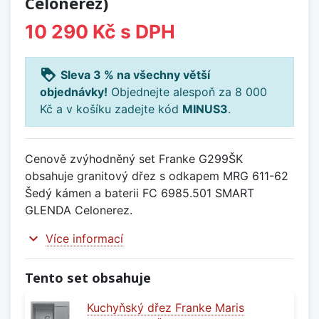
Celonerez)
10 290 Kč
s DPH
loyalty
Sleva 3 % na všechny větší
objednávky!
Objednejte alespoň za 8 000
Kč a v košíku zadejte kód
MINUS3
.
Cenově zvýhodněný set Franke G299ŠK
obsahuje granitový dřez s odkapem MRG 611-62
Šedý kámen a baterii FC 6985.501 SMART
GLENDA Celonerez.
expand_more
Více informací
Tento set obsahuje
Kuchyňský dřez Franke Maris