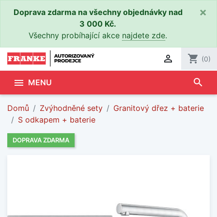
×
Doprava zdarma na všechny objednávky nad
3 000 Kč.
Všechny probíhající akce
najdete zde
.

shopping_cart
(0)
search

MENU
Domů
Zvýhodněné sety
Granitový dřez + baterie
S odkapem + baterie
DOPRAVA ZDARMA