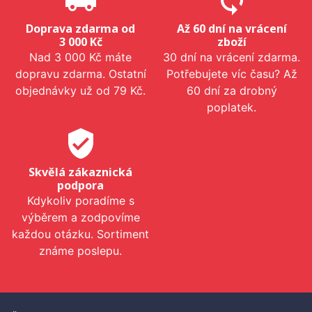
local_shipping
sync
Doprava zdarma od
Až 60 dní na vrácení
3 000 Kč
zboží
Nad 3 000 Kč máte
30 dní na vrácení zdarma.
dopravu zdarma. Ostatní
Potřebujete víc času? Až
objednávky už od 79 Kč.
60 dní za drobný
poplatek.
verified_user
Skvělá zákaznická
podpora
Kdykoliv poradíme s
výběrem a zodpovíme
každou otázku. Sortiment
známe poslepu.