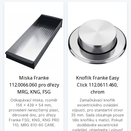
Miska Franke
Knoflík Franke Easy
112.0066.060 pro dřezy
Click 112.0611.460,
MRG, KNG, FSG
chrom
Odkapávací miska, rozměr
Zamačkávací knoflík
156 x 439 x 54 mm,
excentrického ovládání
provedení nerez/černý plast,
výpusti, pro standartní otvor
děrované dno, pro dřezy
35 mm. Sada obsahuje pouze
Franke FSG, KNG, KNG PRO
tělo knoflíku s maticí. Pokud
110, MRG 610-60 CARE.
doděláváte excentrické
ovládání, objednejte i výpusť