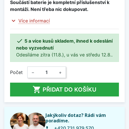
Součástí baterie je kompletní příslušenství k
montáži. Není třeba nic dokupovat.
expand_more
Více informací

5 a více kusů skladem, ihned k odeslání
nebo vyzvednutí
Odesíláme zítra (11.8.), u vás ve středu 12.8..
Počet
−
+

PŘIDAT DO KOŠÍKU
Jakýkoliv dotaz? Rádi vám
poradíme.
+420 731 979 570
phone