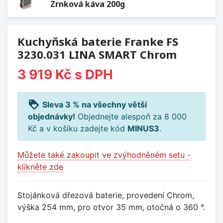
Zrnková káva 200g
Kuchyňská baterie Franke FS
3230.031 LINA SMART Chrom
3 919 Kč
s DPH
loyalty
Sleva 3 % na všechny větší
objednávky!
Objednejte alespoň za 8 000
Kč a v košíku zadejte kód
MINUS3
.
Můžete také zakoupit ve zvýhodněném setu -
klikněte zde
Stojánková dřezová baterie, provedení Chrom,
výška 254 mm, pro otvor 35 mm, otočná o 360 °.