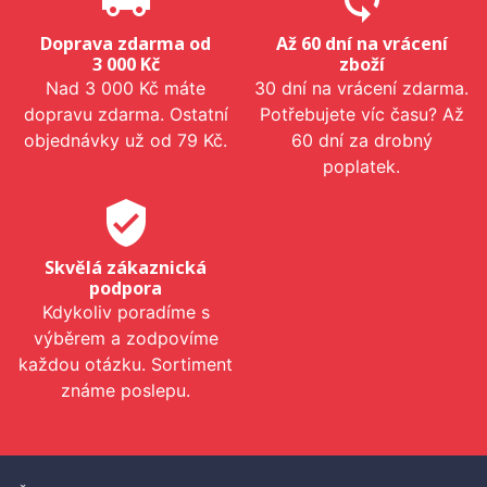
Doprava zdarma od
Až 60 dní na vrácení
3 000 Kč
zboží
Nad 3 000 Kč máte
30 dní na vrácení zdarma.
dopravu zdarma. Ostatní
Potřebujete víc času? Až
objednávky už od 79 Kč.
60 dní za drobný
poplatek.
verified_user
Skvělá zákaznická
podpora
Kdykoliv poradíme s
výběrem a zodpovíme
každou otázku. Sortiment
známe poslepu.