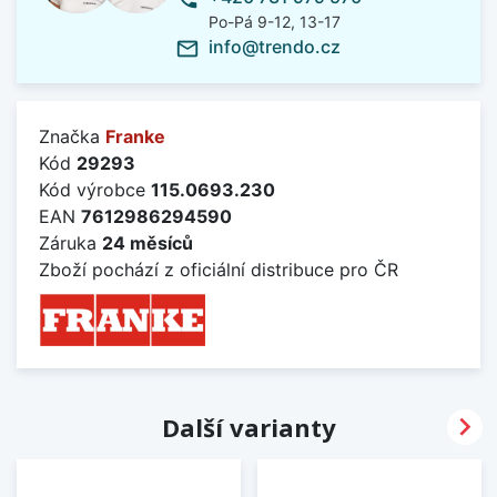
Po-Pá 9-12, 13-17
info@trendo.cz
mail_outline
Značka
Franke
Kód
29293
Kód výrobce
115.0693.230
EAN
7612986294590
Záruka
24 měsíců
Zboží pochází z oficiální distribuce pro ČR

Další varianty