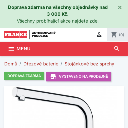
×
Doprava zdarma na všechny objednávky nad
3 000 Kč.
Všechny probíhající akce
najdete zde
.

shopping_cart
(0)
search

MENU
Domů
Dřezové baterie
Stojánkové bez sprchy
store_mall_directory
DOPRAVA ZDARMA
VYSTAVENO NA PRODEJNĚ