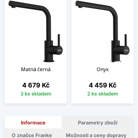
Matná černá
Onyx
Cena
Cena
4 679 Kč
4 459 Kč
3 ks skladem
2 ks skladem
Informace
Parametry zboží
O značce Franke
Možnosti a ceny dopravy