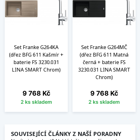
Set Franke G264KA
Set Franke G264MČ
(dřez BFG 611 Kašmír +
(dřez BFG 611 Matná
baterie FS 3230.031
černá + baterie FS
LINA SMART Chrom)
3230.031 LINA SMART
Chrom)
Cena
Cena
9 768 Kč
9 768 Kč
2 ks skladem
2 ks skladem
SOUVISEJÍCÍ ČLÁNKY Z NAŠÍ PORADNY