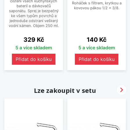
čištění všech kuchyňských
Roháček s filtrem, krytkou a
baterií a dávkovačů
kovovou pákou 1/2 x 3/8.
saponátu. Sprej je bezpečný
ke všem typům povrchů a
jednoduše odstraní veškerý
vodní kámen. Objem 250 ml.
Cena
Cena
329 Kč
140 Kč
5 a více skladem
5 a více skladem
Přidat do košíku
Přidat do košíku

Lze zakoupit v setu