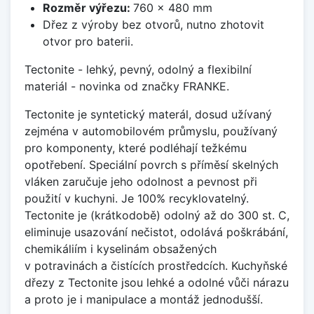
Rozměr výřezu:
760 x 480 mm
Dřez z výroby bez otvorů, nutno zhotovit
otvor pro baterii.
Tectonite - lehký, pevný, odolný a flexibilní
materiál - novinka od značky FRANKE.
Tectonite je syntetický materál, dosud užívaný
zejména v automobilovém průmyslu, používaný
pro komponenty, které podléhají težkému
opotřebení. Speciální povrch s příměsí skelných
vláken zaručuje jeho odolnost a pevnost při
použití v kuchyni. Je 100% recyklovatelný.
Tectonite je (krátkodobě) odolný až do 300 st. C,
eliminuje usazování nečistot, odolává poškrábání,
chemikáliím i kyselinám obsažených
v potravinách a čistících prostředcích. Kuchyňské
dřezy z Tectonite jsou lehké a odolné vůči nárazu
a proto je i manipulace a montáž jednodušší.