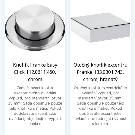
Knoflík Franke Easy
Otočný knoflík excentru
Click 112.0611.460,
Franke 133.0301.743,
chrom
chrom, hranatý
Zamačkávací knoflík
Otočný knoflík excentrického
excentrického ovládání
ovládání výpusti, pro
výpusti, pro standartní otvor
standartní otvor 35 mm.
35 mm. Sada obsahuje pouze
Sada obsahuje pouze tělo
tělo knoflíku s maticí. Pokud
knoflíku s maticí. Pokud
doděláváte excentrické
doděláváte excentrické
ovládání, objednejte i výpusť
ovládání, objednejte i výpusť
s lankem.
s lankem.