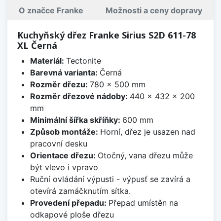
O značce Franke
Možnosti a ceny dopravy
Kuchyňský dřez Franke Sirius S2D 611-78
XL Černá
Materiál:
Tectonite
Barevná varianta:
Černá
Rozměr dřezu:
780 x 500 mm
Rozměr dřezové nádoby:
440 x 432 x 200
mm
Minimální šířka skříňky:
600 mm
Způsob montáže:
Horní, dřez je usazen nad
pracovní desku
Orientace dřezu:
Otočný, vana dřezu může
být vlevo i vpravo
Ruční ovládání výpusti - výpusť se zavírá a
otevírá zamáčknutím sítka.
Provedení přepadu:
Přepad umístěn na
odkapové ploše dřezu