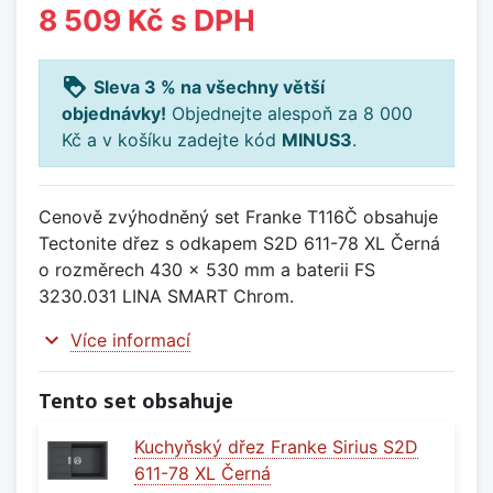
8 509 Kč
s DPH
loyalty
Sleva 3 % na všechny větší
objednávky!
Objednejte alespoň za 8 000
Kč a v košíku zadejte kód
MINUS3
.
Cenově zvýhodněný set Franke T116Č obsahuje
Tectonite dřez s odkapem S2D 611-78 XL Černá
o rozměrech 430 x 530 mm a baterii FS
3230.031 LINA SMART Chrom.
expand_more
Více informací
Tento set obsahuje
Kuchyňský dřez Franke Sirius S2D
611-78 XL Černá