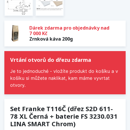
Dárek zdarma pro objednávky nad
7 000 Kč
Zrnková káva 200g
Vrtání otvorů do dřezu zdarma
Je to jednoduché - vložíte produkt do košíku a v
košíku si můžete naklikat, kam máme vyvrtat
otvory.
Set Franke T116Č (dřez S2D 611-
78 XL Černá + baterie FS 3230.031
LINA SMART Chrom)