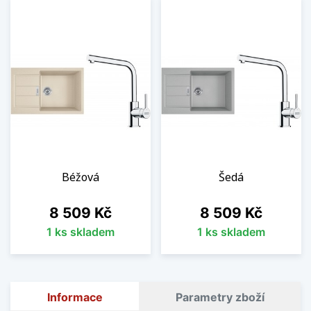
Béžová
Šedá
Cena
Cena
8 509 Kč
8 509 Kč
1 ks skladem
1 ks skladem
Informace
Parametry zboží