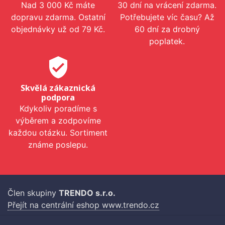
Nad 3 000 Kč máte
30 dní na vrácení zdarma.
dopravu zdarma. Ostatní
Potřebujete víc času? Až
objednávky už od 79 Kč.
60 dní za drobný
poplatek.
verified_user
Skvělá zákaznická
podpora
Kdykoliv poradíme s
výběrem a zodpovíme
každou otázku. Sortiment
známe poslepu.
Člen skupiny
TRENDO s.r.o.
Přejít na centrální eshop www.trendo.cz