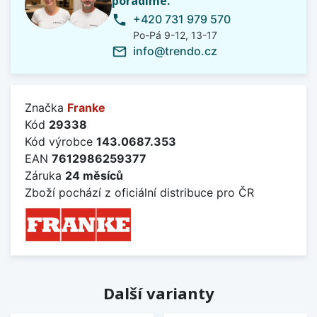
poradíme.
+420 731 979 570
phone
Po-Pá 9-12, 13-17
info@trendo.cz
mail_outline
Značka
Franke
Kód
29338
Kód výrobce
143.0687.353
EAN
7612986259377
Záruka
24 měsíců
Zboží pochází z oficiální distribuce pro ČR
Další varianty