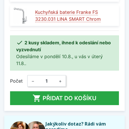
Kuchyňská baterie Franke FS
3230.031 LINA SMART Chrom

2 kusy skladem, ihned k odeslání nebo
vyzvednutí
Odesíláme v pondělí 10.8., u vás v úterý
11.8..
Počet
−
+

PŘIDAT DO KOŠÍKU
Jakýkoliv dotaz? Rádi vám