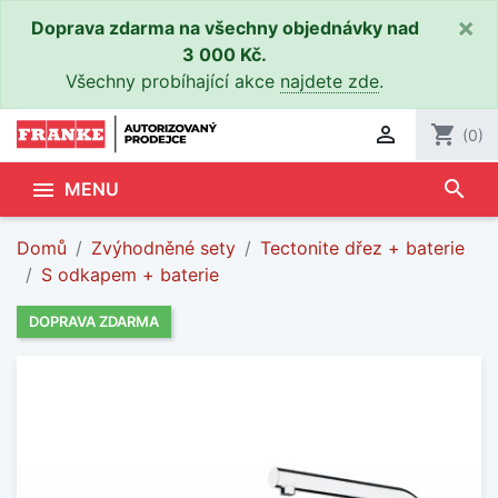
×
Doprava zdarma na všechny objednávky nad
3 000 Kč.
Všechny probíhající akce
najdete zde
.

shopping_cart
(0)
search

MENU
Domů
Zvýhodněné sety
Tectonite dřez + baterie
S odkapem + baterie
DOPRAVA ZDARMA