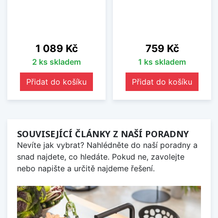
Cena
Cena
1 089 Kč
759 Kč
2 ks skladem
1 ks skladem
Přidat do košíku
Přidat do košíku
SOUVISEJÍCÍ ČLÁNKY Z NAŠÍ PORADNY
Nevíte jak vybrat? Nahlédněte do naší poradny a
snad najdete, co hledáte. Pokud ne, zavolejte
nebo napište a určitě najdeme řešení.