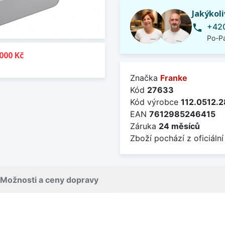
Jakýkol
+420
phone
Po-Pá
000 Kč
Značka
Franke
Kód
27633
Kód výrobce
112.0512.
EAN
7612985246415
Záruka
24 měsíců
Zboží pochází z oficiální
Možnosti a ceny dopravy