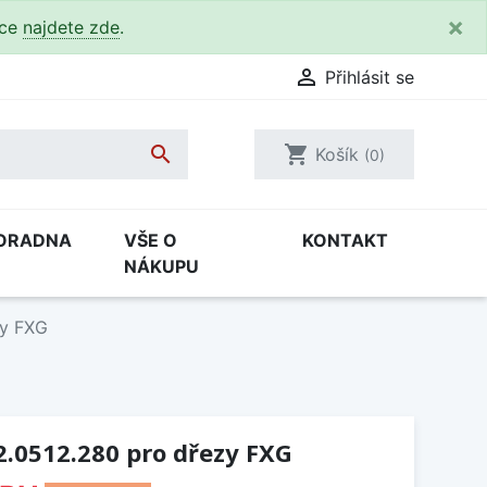
×
kce
najdete zde
.

Přihlásit se

shopping_cart
Košík
(0)
ORADNA
VŠE O
KONTAKT
NÁKUPU
zy FXG
.0512.280 pro dřezy FXG