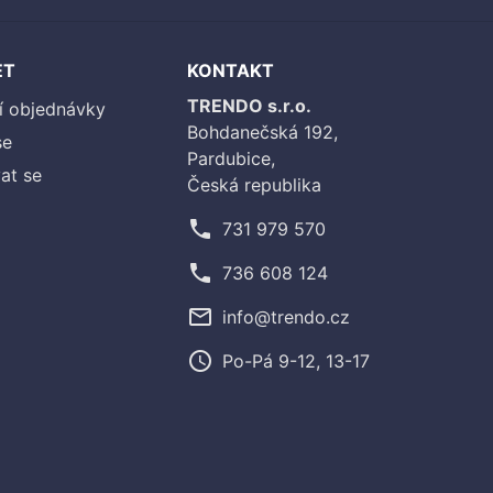
ET
KONTAKT
TRENDO s.r.o.
í objednávky
Bohdanečská 192,
se
Pardubice,
at se
Česká republika
phone
731 979 570
phone
736 608 124
mail_outline
info@trendo.cz
access_time
Po-Pá 9-12, 13-17