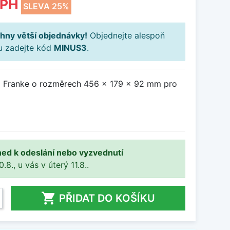
DPH
SLEVA 25%
hny větší objednávky!
Objednejte alespoň
ku zadejte kód
MINUS3
.
a Franke o rozměrech 456 x 179 x 92 mm pro
ned k odeslání nebo vyzvednutí
8., u vás v úterý 11.8..

PŘIDAT DO KOŠÍKU