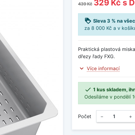
329 Kč
s 
439 Kč
loyalty
Sleva 3 % na všec
za 8 000 Kč a v koší
Praktická plastová misk
dřezy řady FXG.
expand_more
Více informací

1 kus skladem, ih
Odesíláme v pondělí 10.
Počet
−
+