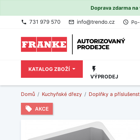
Doprava zdarma na 
731 979 570
info@trendo.cz
Po-
phone
mail_outline
access_time
flash_on
KATALOG ZBOŽÍ
VÝPRODEJ
Domů
Kuchyňské dřezy
Doplňky a příslušenst
local_offer
AKCE