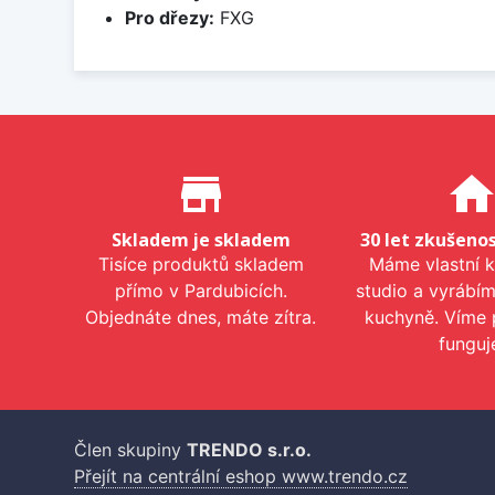
Pro dřezy:
FXG
Proč nakupovat u nás?
store_mall_directory
hom
Skladem je skladem
30 let zkušenos
Tisíce produktů skladem
Máme vlastní 
přímo v Pardubicích.
studio a vyrábí
Objednáte dnes, máte zítra.
kuchyně. Víme 
funguj
Člen skupiny
TRENDO s.r.o.
Přejít na centrální eshop www.trendo.cz