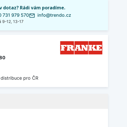
iv dotaz? Rádi vám poradíme.
 731 979 570
info@trendo.cz
mail_outline
 9-12, 13-17
280
 distribuce pro ČR