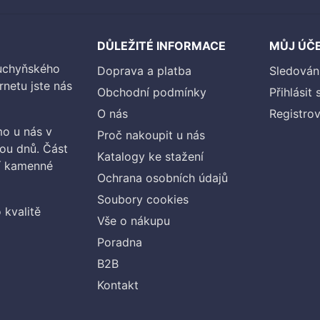
DŮLEŽITÉ INFORMACE
MŮJ ÚČ
kuchyňského
Doprava a platba
Sledován
rnetu jste nás
Obchodní podmínky
Přihlásit 
O nás
Registrov
o u nás v
Proč nakoupit u nás
vou dnů. Část
Katalogy ke stažení
ší kamenné
Ochrana osobních údajů
Soubory cookies
 kvalitě
Vše o nákupu
Poradna
B2B
Kontakt