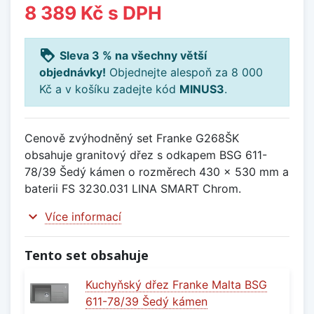
8 389 Kč
s DPH
loyalty
Sleva 3 % na všechny větší
objednávky!
Objednejte alespoň za 8 000
Kč a v košíku zadejte kód
MINUS3
.
Cenově zvýhodněný set Franke G268ŠK
obsahuje granitový dřez s odkapem BSG 611-
78/39 Šedý kámen o rozměrech 430 x 530 mm a
baterii FS 3230.031 LINA SMART Chrom.
expand_more
Více informací
Tento set obsahuje
Kuchyňský dřez Franke Malta BSG
611-78/39 Šedý kámen