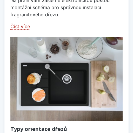
Na přání vám zašleme elektronickou poštou
montážní schéma pro správnou instalaci
fragranitového dřezu.
Číst více
Typy orientace dřezů