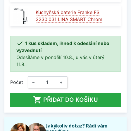
Kuchyňská baterie Franke FS
3230.031 LINA SMART Chrom

1 kus skladem, ihned k odeslání nebo
vyzvednutí
Odesíláme v pondělí 10.8., u vás v úterý
11.8..
Počet
−
+

PŘIDAT DO KOŠÍKU
Jakýkoliv dotaz? Rádi vám