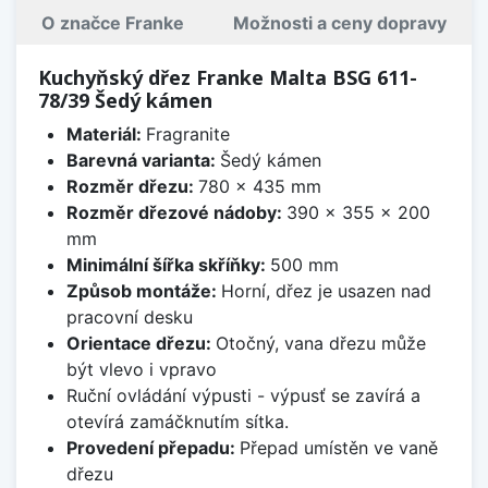
O značce Franke
Možnosti a ceny dopravy
Kuchyňský dřez Franke Malta BSG 611-
78/39 Šedý kámen
Materiál:
Fragranite
Barevná varianta:
Šedý kámen
Rozměr dřezu:
780 x 435 mm
Rozměr dřezové nádoby:
390 x 355 x 200
mm
Minimální šířka skříňky:
500 mm
Způsob montáže:
Horní, dřez je usazen nad
pracovní desku
Orientace dřezu:
Otočný, vana dřezu může
být vlevo i vpravo
Ruční ovládání výpusti - výpusť se zavírá a
otevírá zamáčknutím sítka.
Provedení přepadu:
Přepad umístěn ve vaně
dřezu