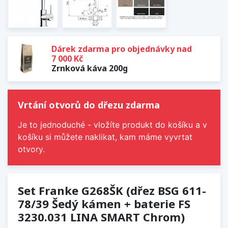
Dárek zdarma pro objednávky nad
7 000 Kč
Zrnková káva 200g
Vrtání otvorů do dřezu zdarma
Je to jednoduché - vložíte produkt do košíku a v
košíku si můžete naklikat, kam máme vyvrtat
otvory.
Set Franke G268ŠK (dřez BSG 611-
78/39 Šedý kámen + baterie FS
3230.031 LINA SMART Chrom)