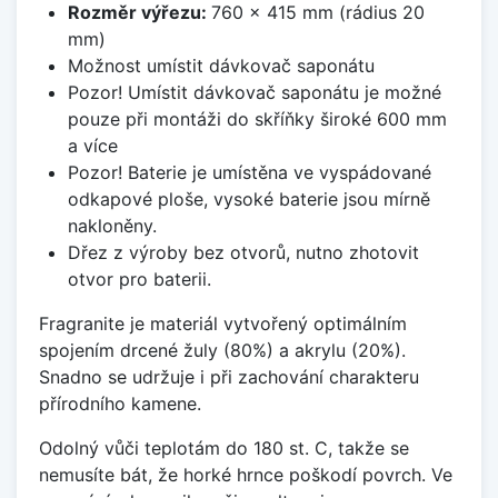
Rozměr výřezu:
760 x 415 mm (rádius 20
mm)
Možnost umístit dávkovač saponátu
Pozor! Umístit dávkovač saponátu je možné
pouze při montáži do skříňky široké 600 mm
a více
Pozor! Baterie je umístěna ve vyspádované
odkapové ploše, vysoké baterie jsou mírně
nakloněny.
Dřez z výroby bez otvorů, nutno zhotovit
otvor pro baterii.
Fragranite je materiál vytvořený optimálním
spojením drcené žuly (80%) a akrylu (20%).
Snadno se udržuje i při zachování charakteru
přírodního kamene.
Odolný vůči teplotám do 180 st. C, takže se
nemusíte bát, že horké hrnce poškodí povrch. Ve