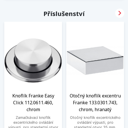

Příslušenství
Knoflík Franke Easy
Otočný knoflík excentru
Click 112.0611.460,
Franke 133.0301.743,
chrom
chrom, hranatý
Zamačkávací knoflík
Otočný knoflík excentrického
excentrického ovládání
ovládání výpusti, pro
výpusti, pro standartní otvor
standartní otvor 35 mm.