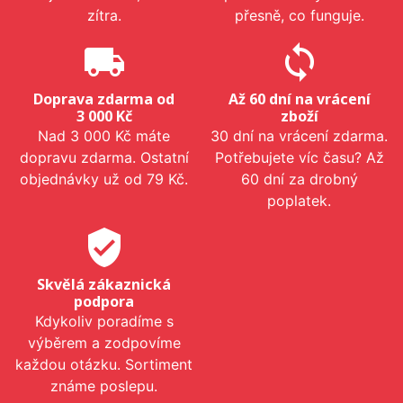
zítra.
přesně, co funguje.
local_shipping
sync
Doprava zdarma od
Až 60 dní na vrácení
3 000 Kč
zboží
Nad 3 000 Kč máte
30 dní na vrácení zdarma.
dopravu zdarma. Ostatní
Potřebujete víc času? Až
objednávky už od 79 Kč.
60 dní za drobný
poplatek.
verified_user
Skvělá zákaznická
podpora
Kdykoliv poradíme s
výběrem a zodpovíme
každou otázku. Sortiment
známe poslepu.