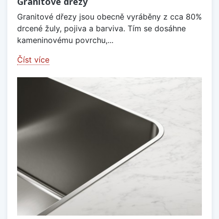
Granitové dřezy
Granitové dřezy jsou obecně vyráběny z cca 80%
drcené žuly, pojiva a barviva. Tím se dosáhne
kameninovému povrchu,...
Číst více