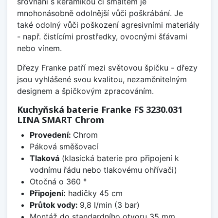
srovnání s keramikou či smaltem je
mnohonásobně odolnější vůči poškrábání. Je
také odolný vůči poškození agresivními materiály
- např. čistícími prostředky, ovocnými šťávami
nebo vínem.
Dřezy Franke patří mezi světovou špičku - dřezy
jsou vyhlášené svou kvalitou, nezaměnitelným
designem a špičkovým zpracováním.
Kuchyňská baterie Franke FS 3230.031
LINA SMART Chrom
Provedení:
Chrom
Páková směšovací
Tlaková
(klasická baterie pro připojení k
vodnímu řádu nebo tlakovému ohřívači)
Otočná o 360 °
Připojení:
hadičky 45 cm
Průtok vody:
9,8 l/min (3 bar)
Montáž do standardního otvoru 35 mm