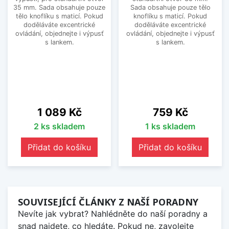
35 mm. Sada obsahuje pouze
Sada obsahuje pouze tělo
tělo knoflíku s maticí. Pokud
knoflíku s maticí. Pokud
doděláváte excentrické
doděláváte excentrické
ovládání, objednejte i výpusť
ovládání, objednejte i výpusť
s lankem.
s lankem.
Cena
Cena
1 089 Kč
759 Kč
2 ks skladem
1 ks skladem
Přidat do košíku
Přidat do košíku
SOUVISEJÍCÍ ČLÁNKY Z NAŠÍ PORADNY
Nevíte jak vybrat? Nahlédněte do naší poradny a
snad najdete, co hledáte. Pokud ne, zavolejte