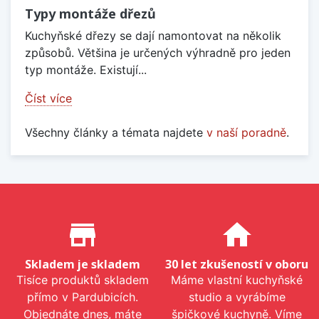
Typy montáže dřezů
Kuchyňské dřezy se dají namontovat na několik
způsobů. Většina je určených výhradně pro jeden
typ montáže. Existují...
Číst více
Všechny články a témata najdete
v naší poradně
.
Proč nakupovat u nás?
store_mall_directory
home
Skladem je skladem
30 let zkušeností v oboru
Tisíce produktů skladem
Máme vlastní kuchyňské
přímo v Pardubicích.
studio a vyrábíme
Objednáte dnes, máte
špičkové kuchyně. Víme