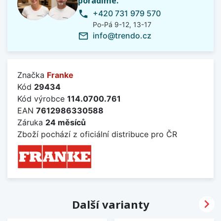
poradíme.
+420 731 979 570
phone
Po-Pá 9-12, 13-17
info@trendo.cz
mail_outline
Značka
Franke
Kód
29434
Kód výrobce
114.0700.761
EAN
7612986330588
Záruka
24 měsíců
Zboží pochází z oficiální distribuce pro ČR

Další varianty