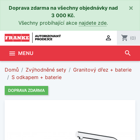
×
Doprava zdarma na všechny objednávky nad
3 000 Kč.
Všechny probíhající akce
najdete zde
.

shopping_cart
(0)
search

MENU
Domů
Zvýhodněné sety
Granitový dřez + baterie
S odkapem + baterie
DOPRAVA ZDARMA