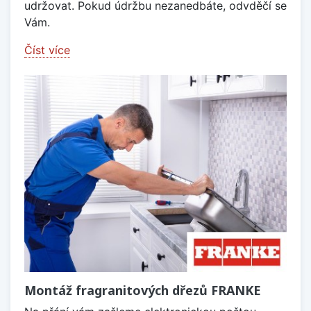
udržovat. Pokud údržbu nezanedbáte, odvděčí se
Vám.
Číst více
Montáž fragranitových dřezů FRANKE