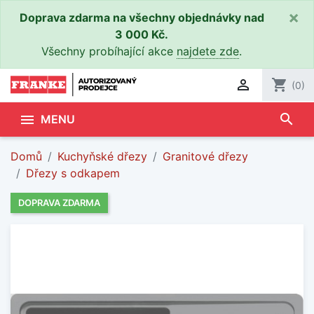
×
Doprava zdarma na všechny objednávky nad
3 000 Kč.
Všechny probíhající akce
najdete zde
.

shopping_cart
(0)
search

MENU
Domů
Kuchyňské dřezy
Granitové dřezy
Dřezy s odkapem
DOPRAVA ZDARMA