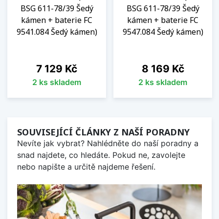
BSG 611-78/39 Šedý
BSG 611-78/39 Šedý
kámen + baterie FC
kámen + baterie FC
9541.084 Šedý kámen)
9547.084 Šedý kámen)
Cena
Cena
7 129 Kč
8 169 Kč
2 ks skladem
2 ks skladem
SOUVISEJÍCÍ ČLÁNKY Z NAŠÍ PORADNY
Nevíte jak vybrat? Nahlédněte do naší poradny a
snad najdete, co hledáte. Pokud ne, zavolejte
nebo napište a určitě najdeme řešení.