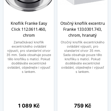
Knoflík Franke Easy
Otočný knoflík excentru
Click 112.0611.460,
Franke 133.0301.743,
chrom
chrom, hranatý
Zamačkávací knoflík
Otočný knoflík excentrického
excentrického ovládání
ovládání výpusti, pro
výpusti, pro standartní otvor
standartní otvor 35 mm.
35 mm. Sada obsahuje pouze
Sada obsahuje pouze tělo
tělo knoflíku s maticí. Pokud
knoflíku s maticí. Pokud
doděláváte excentrické
doděláváte excentrické
ovládání, objednejte i výpusť
ovládání, objednejte i výpusť
s lankem.
s lankem.
Cena
Cena
1 089 Kč
759 Kč