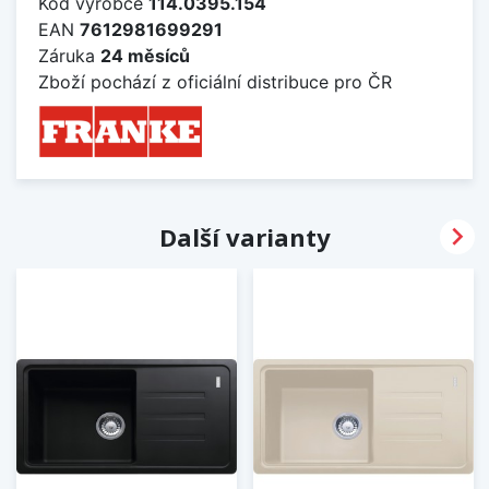
Kód výrobce
114.0395.154
EAN
7612981699291
Záruka
24 měsíců
Zboží pochází z oficiální distribuce pro ČR

Další varianty