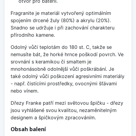
otvor pro baterii.
Fragranite je materiál vytvořený optimálním
spojením drcené žuly (80%) a akrylu (20%).
Snadno se udržuje i při zachování charakteru
přírodního kamene.
Odolný vůči teplotám do 180 st. C, takže se
nemusíte bát, že horké hrnce poškodí povrch. Ve
srovnání s keramikou či smaltem je
mnohonásobně odolnější vůči poškrábání. Je
také odolný vůči poškození agresivními materiály
- např. čistícími prostředky, ovocnými šťávami
nebo vínem.
Dřezy Franke patří mezi světovou špičku - dřezy
jsou vyhlášené svou kvalitou, nezaměnitelným
designem a špičkovým zpracováním.
Obsah balení