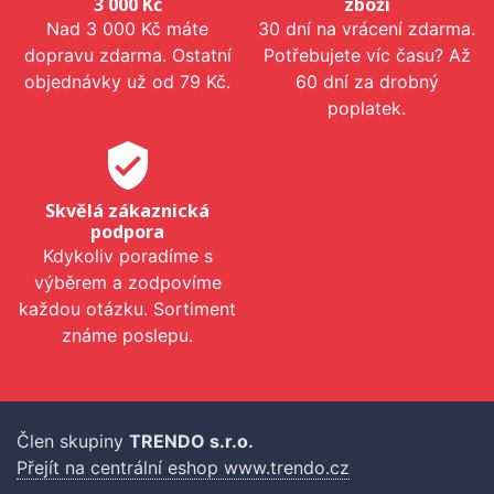
3 000 Kč
zboží
Nad 3 000 Kč máte
30 dní na vrácení zdarma.
dopravu zdarma. Ostatní
Potřebujete víc času? Až
objednávky už od 79 Kč.
60 dní za drobný
poplatek.
verified_user
Skvělá zákaznická
podpora
Kdykoliv poradíme s
výběrem a zodpovíme
každou otázku. Sortiment
známe poslepu.
Člen skupiny
TRENDO s.r.o.
Přejít na centrální eshop www.trendo.cz