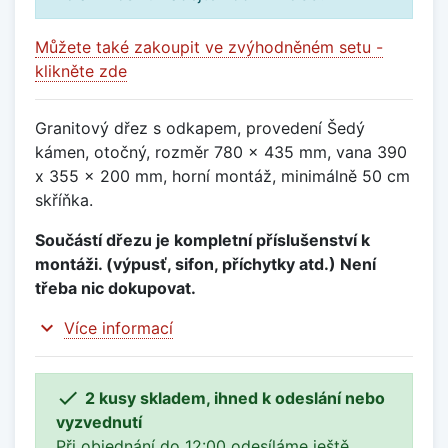
Můžete také zakoupit ve zvýhodněném setu -
klikněte zde
Granitový dřez s odkapem, provedení Šedý
kámen, otočný, rozměr 780 x 435 mm, vana 390
x 355 x 200 mm, horní montáž, minimálně 50 cm
skříňka.
Součástí dřezu je kompletní příslušenství k
montáži. (výpusť, sifon, příchytky atd.) Není
třeba nic dokupovat.
expand_more
Více informací

2 kusy skladem, ihned k odeslání nebo
vyzvednutí
Při objednání do 12:00 odesíláme ještě