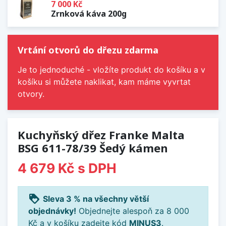
7 000 Kč
Zrnková káva 200g
Vrtání otvorů do dřezu zdarma
Je to jednoduché - vložíte produkt do košíku a v
košíku si můžete naklikat, kam máme vyvrtat
otvory.
Kuchyňský dřez Franke Malta
BSG 611-78/39 Šedý kámen
4 679 Kč
s DPH
loyalty
Sleva 3 % na všechny větší
objednávky!
Objednejte alespoň za 8 000
Kč a v košíku zadejte kód
MINUS3
.