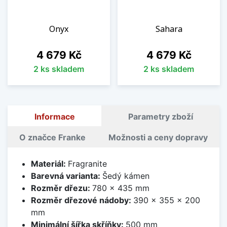
Onyx
Sahara
Cena
Cena
4 679 Kč
4 679 Kč
2 ks skladem
2 ks skladem
Informace
Parametry zboží
O značce Franke
Možnosti a ceny dopravy
Materiál:
Fragranite
Barevná varianta:
Šedý kámen
Rozměr dřezu:
780 x 435 mm
Rozměr dřezové nádoby:
390 x 355 x 200
mm
Minimální šířka skříňky:
500 mm