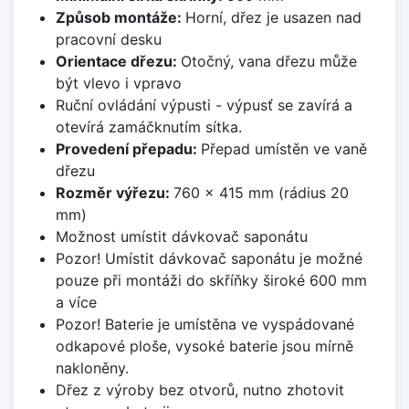
Způsob montáže:
Horní, dřez je usazen nad
pracovní desku
Orientace dřezu:
Otočný, vana dřezu může
být vlevo i vpravo
Ruční ovládání výpusti - výpusť se zavírá a
otevírá zamáčknutím sítka.
Provedení přepadu:
Přepad umístěn ve vaně
dřezu
Rozměr výřezu:
760 x 415 mm (rádius 20
mm)
Možnost umístit dávkovač saponátu
Pozor! Umístit dávkovač saponátu je možné
pouze při montáži do skříňky široké 600 mm
a více
Pozor! Baterie je umístěna ve vyspádované
odkapové ploše, vysoké baterie jsou mírně
nakloněny.
Dřez z výroby bez otvorů, nutno zhotovit