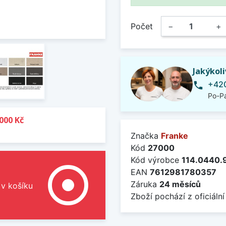
Počet
−
+
Jakýkol
+420
phone
Po-Pá
000 Kč
Značka
Franke
Kód
27000
Kód výrobce
114.0440.
adjust
EAN
7612981780357
Záruka
24 měsíců
 v košíku
Zboží pochází z oficiální