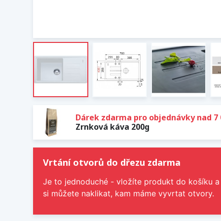
Dárek zdarma pro objednávky nad 7 
Zrnková káva 200g
Vrtání otvorů do dřezu zdarma
Je to jednoduché - vložíte produkt do košíku a
si můžete naklikat, kam máme vyvrtat otvory.