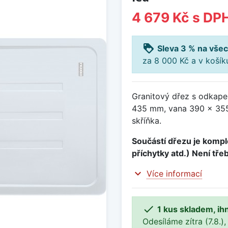
4 679 Kč
s DP
loyalty
Sleva 3 % na všec
za 8 000 Kč a v koší
Granitový dřez s odkape
435 mm, vana 390 x 355
skříňka.
Součástí dřezu je komple
příchytky atd.) Není tře
expand_more
Více informací

1 kus skladem, ih
Odesíláme zítra (7.8.),