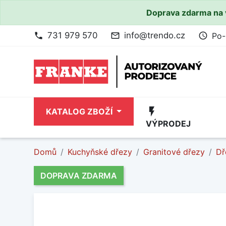
Doprava zdarma na 
731 979 570
info@trendo.cz
Po-
phone
mail_outline
access_time
flash_on
KATALOG ZBOŽÍ
VÝPRODEJ
Domů
Kuchyňské dřezy
Granitové dřezy
Dř
DOPRAVA ZDARMA