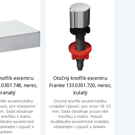
noflík excentru
Otočný knoflík excentru
Knof
.0301.748, nerez,
Franke 133.0301.720, nerez,
1
ranatý
kulatý
excen
flík excentrického
Otočný knoflík excentrického
pro st
usti, pro standartní
ovládání výpusti, pro otvor 18-22
obsa
mm. Sada obsahuje
mm. Sada obsahuje pouze tělo
ma
 knoflíku s maticí.
knoflíku s maticí. Pokud
excent
láváte excentrické
doděláváte excentrické ovládání,
bjednejte i výpusť s
objednejte i výpusť s lankem.
lankem.