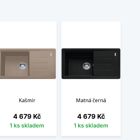
Kašmír
Matná černá
Cena
Cena
4 679 Kč
4 679 Kč
1 ks skladem
1 ks skladem