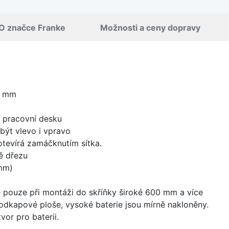
O značce Franke
Možnosti a ceny dopravy
0 mm
d pracovní desku
být vlevo i vpravo
 otevírá zamáčknutím sítka.
ě dřezu
mm)
 pouze při montáži do skříňky široké 600 mm a více
odkapové ploše, vysoké baterie jsou mírně nakloněny.
vor pro baterii.