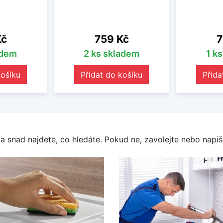
Cena
C
Kč
759 Kč
7
adem
2 ks skladem
1 k
košíku
Přidat do košíku
Přida
a snad najdete, co hledáte. Pokud ne, zavolejte nebo napišt