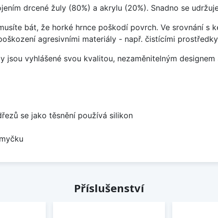
ojením drcené žuly (80%) a akrylu (20%). Snadno se udržuje
emusíte bát, že horké hrnce poškodí povrch. Ve srovnání s
poškození agresivními materiály - např. čistícími prostřed
ezy jsou vyhlášené svou kvalitou, nezaměnitelným designe
dřezů se jako těsnění používá silikon
 myčku
Příslušenství