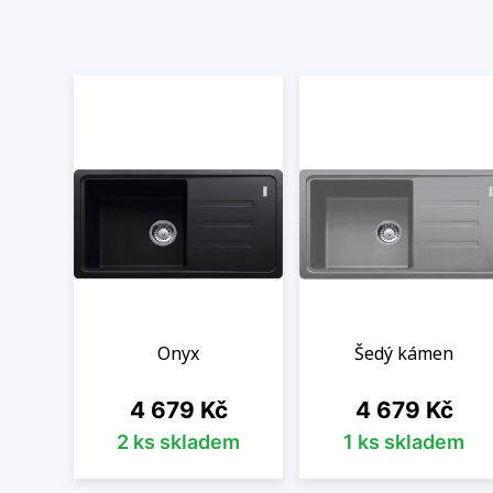
Onyx
Šedý kámen
Cena
Cena
4 679 Kč
4 679 Kč
2 ks skladem
1 ks skladem