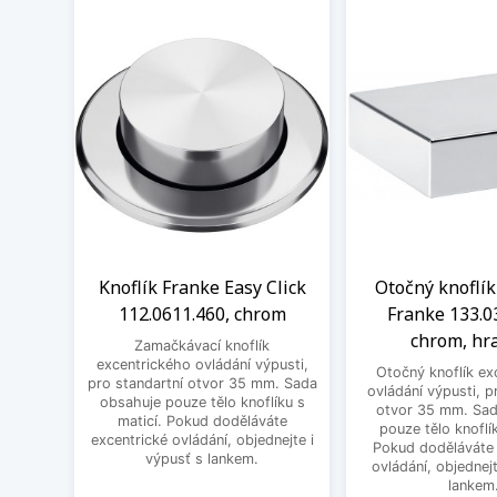
Knoflík Franke Easy Click
Otočný knoflík
112.0611.460, chrom
Franke 133.0
chrom, hr
Zamačkávací knoflík
excentrického ovládání výpusti,
Otočný knoflík ex
pro standartní otvor 35 mm. Sada
ovládání výpusti, p
obsahuje pouze tělo knoflíku s
otvor 35 mm. Sad
maticí. Pokud doděláváte
pouze tělo knoflík
excentrické ovládání, objednejte i
Pokud doděláváte 
výpusť s lankem.
ovládání, objednejt
lankem