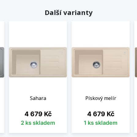
Další varianty
Sahara
Pískový melír
Cena
Cena
4 679 Kč
4 679 Kč
2 ks skladem
1 ks skladem