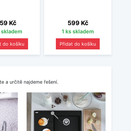
ena
Cena
59 Kč
599 Kč
s skladem
1 ks skladem
t do košíku
Přidat do košíku
e a určitě najdeme řešení.