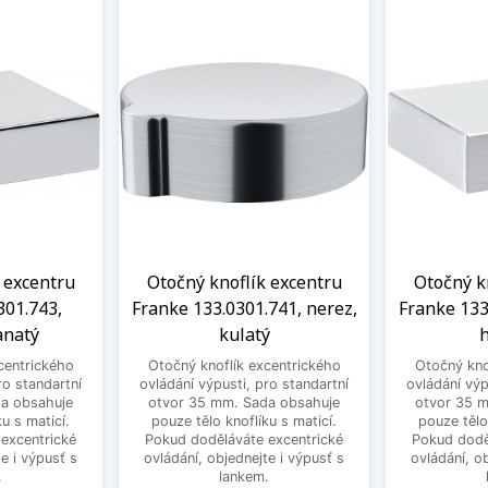
 excentru
Otočný knoflík excentru
Otočný k
301.743,
Franke 133.0301.741, nerez,
Franke 133
anatý
kulatý
h
centrického
Otočný knoflík excentrického
Otočný kno
ro standartní
ovládání výpusti, pro standartní
ovládání výp
a obsahuje
otvor 35 mm. Sada obsahuje
otvor 35 
u s maticí.
pouze tělo knoflíku s maticí.
pouze tělo
excentrické
Pokud doděláváte excentrické
Pokud dodě
e i výpusť s
ovládání, objednejte i výpusť s
ovládání, o
.
lankem.