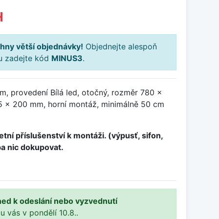
H
hny větší objednávky!
Objednejte alespoň
ku zadejte kód
MINUS3
.
m, provedení Bílá led, otočný, rozměr 780 x
 x 200 mm, horní montáž, minimálně 50 cm
tní příslušenství k montáži. (výpusť, sifon,
ba nic dokupovat.
ned k odeslání nebo vyzvednutí
 u vás v pondělí 10.8..