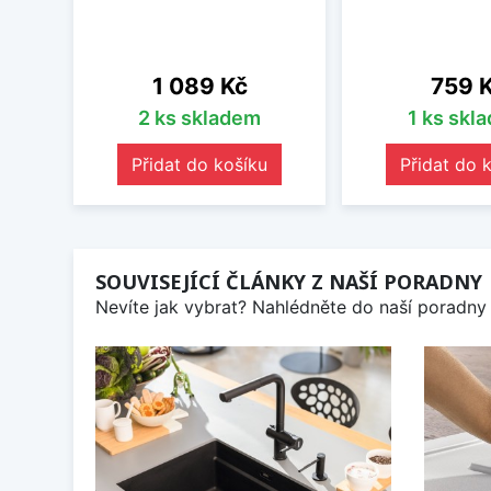
Cena
Cena
1 089 Kč
759 
2 ks skladem
1 ks skl
Přidat do košíku
Přidat do 
SOUVISEJÍCÍ ČLÁNKY Z NAŠÍ PORADNY
Nevíte jak vybrat? Nahlédněte do naší poradny 