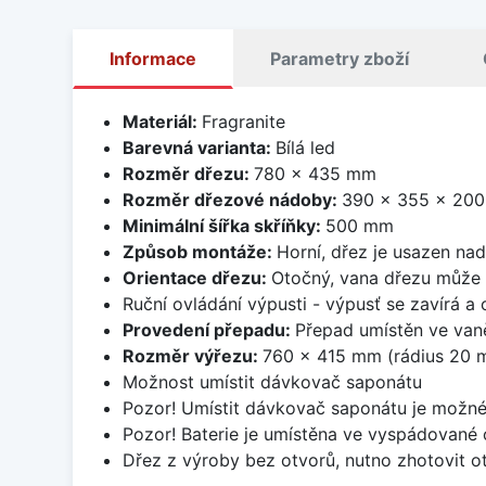
Informace
Parametry zboží
Materiál:
Fragranite
Barevná varianta:
Bílá led
Rozměr dřezu:
780 x 435 mm
Rozměr dřezové nádoby:
390 x 355 x 20
Minimální šířka skříňky:
500 mm
Způsob montáže:
Horní, dřez je usazen na
Orientace dřezu:
Otočný, vana dřezu může 
Ruční ovládání výpusti - výpusť se zavírá a
Provedení přepadu:
Přepad umístěn ve van
Rozměr výřezu:
760 x 415 mm (rádius 20 
Možnost umístit dávkovač saponátu
Pozor! Umístit dávkovač saponátu je možné
Pozor! Baterie je umístěna ve vyspádované 
Dřez z výroby bez otvorů, nutno zhotovit ot