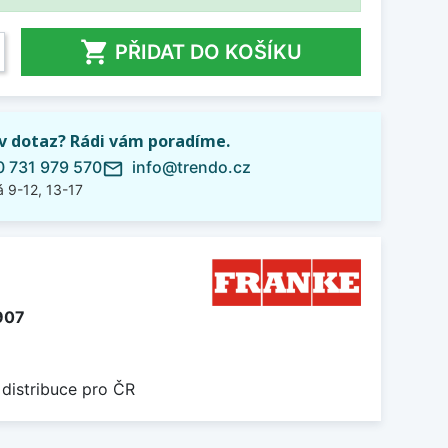

PŘIDAT DO KOŠÍKU
iv dotaz? Rádi vám poradíme.
 731 979 570
info@trendo.cz
mail_outline
 9-12, 13-17
907
 distribuce pro ČR