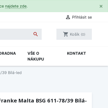
×
kce
najdete zde
.

Přihlásit se

shopping_cart
Košík
(0)
ORADNA
VŠE O
KONTAKT
NÁKUPU
/39 Bílá-led
ranke Malta BSG 611-78/39 Bílá-