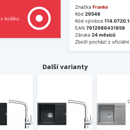
Značka
Franke
adjust
Kód
29548
 v košíku
Kód výrobce
114.0720.
EAN
7612986431858
Záruka
24 měsíců
Zboží pochází z oficiální
Další varianty