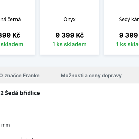
ná černá
Onyx
Šedý ká
na
Cena
Cena
399 Kč
9 399 Kč
9 399
s skladem
1 ks skladem
1 ks skl
O značce Franke
Možnosti a ceny dopravy
 Šedá břidlice
0 mm