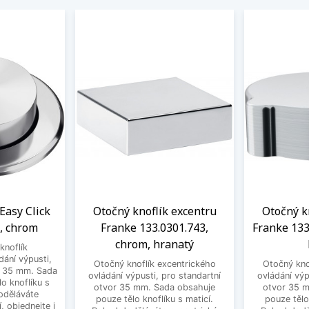
Easy Click
Otočný knoflík excentru
Otočný k
, chrom
Franke 133.0301.743,
Franke 133
chrom, hranatý
knoflík
dání výpusti,
Otočný knoflík excentrického
Otočný kno
r 35 mm. Sada
ovládání výpusti, pro standartní
ovládání výp
o knoflíku s
otvor 35 mm. Sada obsahuje
otvor 35 
oděláváte
pouze tělo knoflíku s maticí.
pouze tělo
, objednejte i