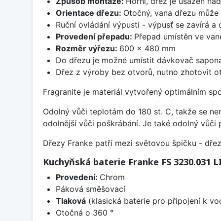
Způsob montáže:
Horní, dřez je usazen na
Orientace dřezu:
Otočný, vana dřezu může 
Ruční ovládání výpusti - výpusť se zavírá a
Provedení přepadu:
Přepad umístěn ve van
Rozměr výřezu:
600 x 480 mm
Do dřezu je možné umístit dávkovač saponá
Dřez z výroby bez otvorů, nutno zhotovit ot
Fragranite je materiál vytvořený optimálním sp
Odolný vůči teplotám do 180 st. C, takže se n
odolnější vůči poškrábání. Je také odolný vůči 
Dřezy Franke patří mezi světovou špičku - dř
Kuchyňská baterie Franke FS 3230.031
Provedení:
Chrom
Páková směšovací
Tlaková
(klasická baterie pro připojení k v
Otočná o 360 °