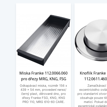
Miska Franke 112.0066.060
Knoflík Franke 
pro dřezy MRG, KNG, FSG
112.0611.460
Odkapávací miska, rozměr 156 x
Zamačkávací 
439 x 54 mm, provedení nerez/
excentrického ovlá
černý plast, děrované dno, pro
pro standartní otvo
dřezy Franke FSG, KNG, KNG
obsahuje pouze těl
PRO 110, MRG 610-60 CARE.
maticí. Pokud d
excentrické ovládání