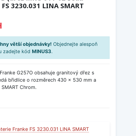
ie FS 3230.031 LINA SMART
H
hny větší objednávky!
Objednejte alespoň
ku zadejte kód
MINUS3
.
Franke G257O obsahuje granitový dřez s
á břidlice o rozměrech 430 x 530 mm a
NA SMART Chrom.
terie Franke FS 3230.031 LINA SMART