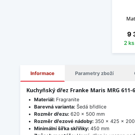
Mat
Ce
9 
2 k
Informace
Parametry zboží
Kuchyňský dřez Franke Maris MRG 611-62
Materiál:
Fragranite
Barevná varianta:
Šedá břidlice
Rozměr dřezu:
620 x 500 mm
Rozměr dřezové nádoby:
350 x 425 x 20
Minimální šířka skříňky:
450 mm