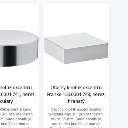
noflík excentru
Otočný knoflík excentru
Oto
.0301.741, nerez,
Franke 133.0301.748, nerez,
Frank
kulatý
hranatý
flík excentrického
Otočný knoflík excentrického
Otoč
usti, pro standartní
ovládání výpusti, pro standartní
ovládá
mm. Sada obsahuje
otvor 35 mm. Sada obsahuje
mm. 
 knoflíku s maticí.
pouze tělo knoflíku s maticí.
k