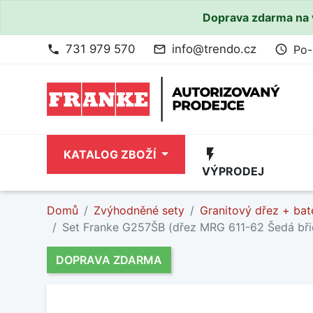
Doprava zdarma na 
731 979 570
info@trendo.cz
Po-
phone
mail_outline
access_time
flash_on
KATALOG ZBOŽÍ
VÝPRODEJ
Domů
Zvýhodněné sety
Granitový dřez + bat
Set Franke G257ŠB (dřez MRG 611-62 Šedá bři
DOPRAVA ZDARMA