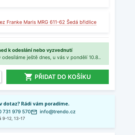
ez Franke Maris MRG 611-62 Šedá břidlice
ned k odeslání nebo vyzvednutí
 odesíláme ještě dnes, u vás v pondělí 10.8..

PŘIDAT DO KOŠÍKU
iv dotaz? Rádi vám poradíme.
 731 979 570
info@trendo.cz
mail_outline
 9-12, 13-17