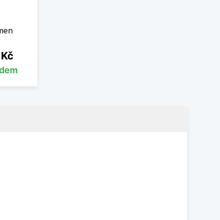
men
 Kč
adem