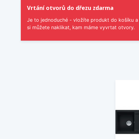
Vrtání otvorů do dřezu zdarma
Je to jednoduché - vložíte produkt do košíku a
si můžete naklikat, kam máme vyvrtat otvory.