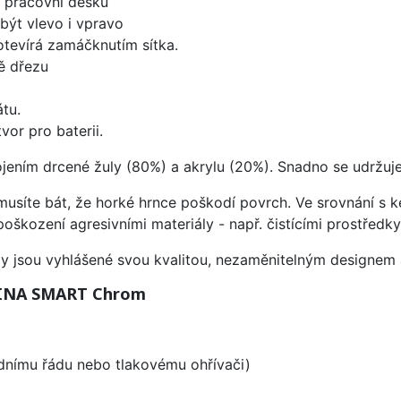
d pracovní desku
být vlevo i vpravo
 otevírá zamáčknutím sítka.
ě dřezu
tu.
vor pro baterii.
ojením drcené žuly (80%) a akrylu (20%). Snadno se udržuje
emusíte bát, že horké hrnce poškodí povrch. Ve srovnání s
poškození agresivními materiály - např. čistícími prostřed
ezy jsou vyhlášené svou kvalitou, nezaměnitelným designe
 LINA SMART Chrom
odnímu řádu nebo tlakovému ohřívači)