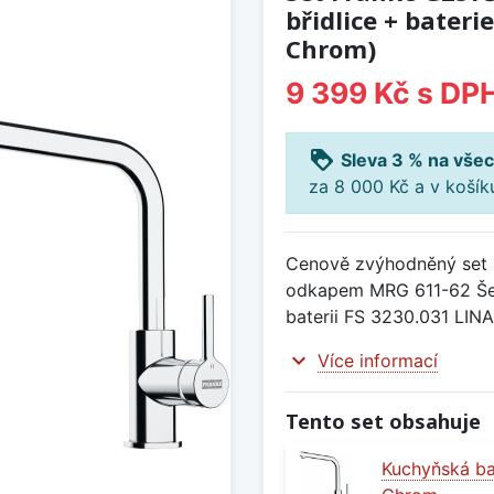
břidlice + bater
Chrom)
9 399 Kč
s DP
loyalty
Sleva 3 % na všec
za 8 000 Kč a v koší
Cenově zvýhodněný set 
odkapem MRG 611-62 Šed
baterii FS 3230.031 LI
expand_more
Více informací
Tento set obsahuje
Kuchyňská ba