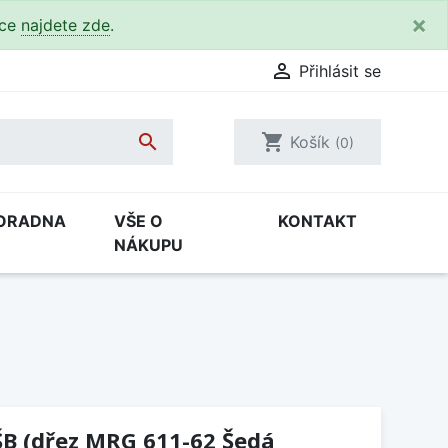
×
kce
najdete zde
.

Přihlásit se

shopping_cart
Košík
(0)
ORADNA
VŠE O
KONTAKT
NÁKUPU
ŠB (dřez MRG 611-62 Šedá