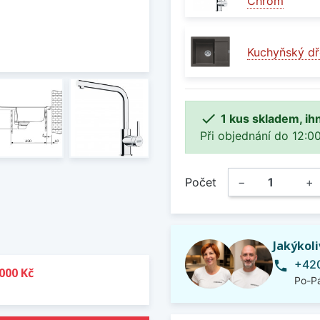
Chrom
Kuchyňský dř

1 kus skladem, ih
Při objednání do 12:00
Počet
−
+
Jakýkol
+420
phone
000 Kč
Po-Pá