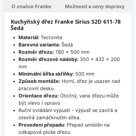
O značce Franke
Možnosti a ceny dopravy
Kuchyňský dřez Franke Sirius S2D 611-78
Šedá
Materiál:
Tectonite
Barevná varianta:
Šedá
Rozměr dřezu:
780 x 500 mm
Rozměr dřezové nádoby:
350 x 432 x 200
mm
Minimální šířka skříňky:
500 mm
Způsob montáže:
Horní, dřez je usazen nad
pracovní desku
Orientace dřezu:
Otočný, vana dřezu může
být vlevo i vpravo
Ruční ovládání výpusti - výpusť se zavírá a
otevírá zamáčknutím sítka.
Provedení přepadu:
Přepad umístěn na
odkapové ploše dřezu