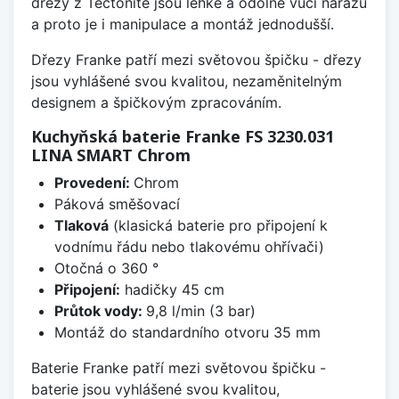
dřezy z Tectonite jsou lehké a odolné vůči nárazu
a proto je i manipulace a montáž jednodušší.
Dřezy Franke patří mezi světovou špičku - dřezy
jsou vyhlášené svou kvalitou, nezaměnitelným
designem a špičkovým zpracováním.
Kuchyňská baterie Franke FS 3230.031
LINA SMART Chrom
Provedení:
Chrom
Páková směšovací
Tlaková
(klasická baterie pro připojení k
vodnímu řádu nebo tlakovému ohřívači)
Otočná o 360 °
Připojení:
hadičky 45 cm
Průtok vody:
9,8 l/min (3 bar)
Montáž do standardního otvoru 35 mm
Baterie Franke patří mezi světovou špičku -
baterie jsou vyhlášené svou kvalitou,