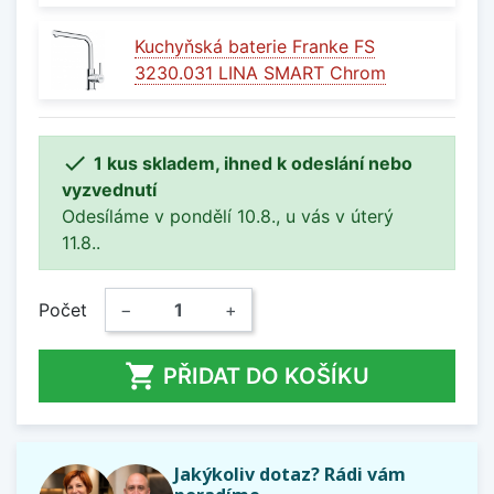
Kuchyňská baterie Franke FS
3230.031 LINA SMART Chrom

1 kus skladem, ihned k odeslání nebo
vyzvednutí
Odesíláme v pondělí 10.8., u vás v úterý
11.8..
Počet
−
+

PŘIDAT DO KOŠÍKU
Jakýkoliv dotaz? Rádi vám