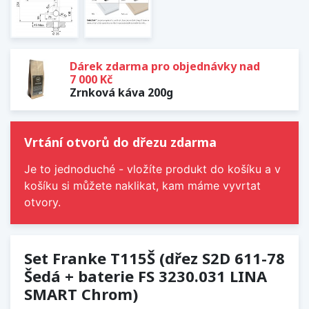
Dárek zdarma pro objednávky nad
7 000 Kč
Zrnková káva 200g
Vrtání otvorů do dřezu zdarma
Je to jednoduché - vložíte produkt do košíku a v
košíku si můžete naklikat, kam máme vyvrtat
otvory.
Set Franke T115Š (dřez S2D 611-78
Šedá + baterie FS 3230.031 LINA
SMART Chrom)