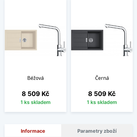
Béžová
Černá
Cena
Cena
8 509 Kč
8 509 Kč
1 ks skladem
1 ks skladem
Informace
Parametry zboží