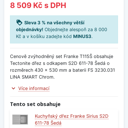
8 509 Kč
s DPH
loyalty
Sleva 3 % na všechny větší
objednávky!
Objednejte alespoň za 8 000
Kč a v košíku zadejte kód
MINUS3
.
Cenově zvýhodněný set Franke T115Š obsahuje
Tectonite dřez s odkapem S2D 611-78 Šedá o
rozměrech 430 x 530 mm a baterii FS 3230.031
LINA SMART Chrom.
expand_more
Více informací
Tento set obsahuje
Kuchyňský dřez Franke Sirius S2D
611-78 Šedá