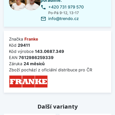
poradíme.
+420 731 979 570
phone
Po-Pá 9-12, 13-17
info@trendo.cz
mail_outline
Značka
Franke
Kód
29411
Kód výrobce
143.0687.349
EAN
7612986259339
Záruka
24 měsíců
Zboží pochází z oficiální distribuce pro ČR
Další varianty