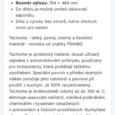
Rozměr výřezu:
764 x 484 mm
Do dřezu je možné umístit dávkovač
saponátu.
Dřez z výroby bez otvorů, nutno zhotovit
otvor pro baterii.
Tectonite - lehký, pevný, odolný a flexibilní
materiál - novinka od značky FRANKE.
Tectonite je syntetický materál, dosud užívaný
zejména v automobilovém průmyslu, používaný
pro komponenty, které podléhají težkému
opotřebení. Speciální povrch s příměsí skelných
vláken zaručuje jeho odolnost a pevnost při
použití v kuchyni. Je 100% recyklovatelný.
Tectonite je (krátkodobě) odolný až do 300 st. C,
eliminuje usazování nečistot, odolává poškrábání,
chemikáliím i kyselinám obsažených
v potravinách a čistících prostředcích. Kuchyňské