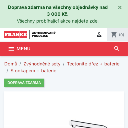
×
Doprava zdarma na všechny objednávky nad
3 000 Kč.
Všechny probíhající akce
najdete zde
.

shopping_cart
(0)
search

MENU
Domů
Zvýhodněné sety
Tectonite dřez + baterie
S odkapem + baterie
DOPRAVA ZDARMA