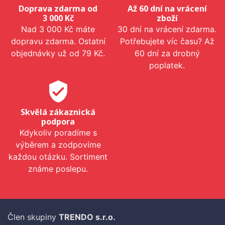
Doprava zdarma od
Až 60 dní na vrácení
3 000 Kč
zboží
Nad 3 000 Kč máte
30 dní na vrácení zdarma.
dopravu zdarma. Ostatní
Potřebujete víc času? Až
objednávky už od 79 Kč.
60 dní za drobný
poplatek.
verified_user
Skvělá zákaznická
podpora
Kdykoliv poradíme s
výběrem a zodpovíme
každou otázku. Sortiment
známe poslepu.
Člen skupiny
TRENDO s.r.o.