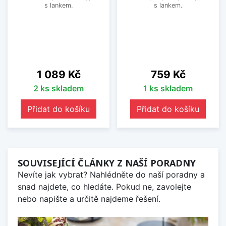
s lankem.
s lankem.
Cena
Cena
1 089 Kč
759 Kč
2 ks skladem
1 ks skladem
Přidat do košíku
Přidat do košíku
SOUVISEJÍCÍ ČLÁNKY Z NAŠÍ PORADNY
Nevíte jak vybrat? Nahlédněte do naší poradny a
snad najdete, co hledáte. Pokud ne, zavolejte
nebo napište a určitě najdeme řešení.