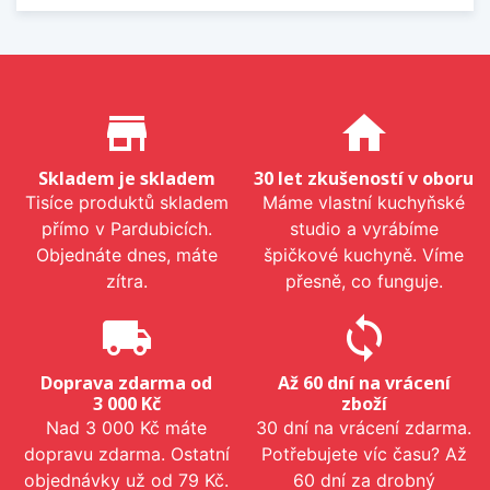
Proč nakupovat u nás?
store_mall_directory
home
Skladem je skladem
30 let zkušeností v oboru
Tisíce produktů skladem
Máme vlastní kuchyňské
přímo v Pardubicích.
studio a vyrábíme
Objednáte dnes, máte
špičkové kuchyně. Víme
zítra.
přesně, co funguje.
local_shipping
sync
Doprava zdarma od
Až 60 dní na vrácení
3 000 Kč
zboží
Nad 3 000 Kč máte
30 dní na vrácení zdarma.
dopravu zdarma. Ostatní
Potřebujete víc času? Až
objednávky už od 79 Kč.
60 dní za drobný