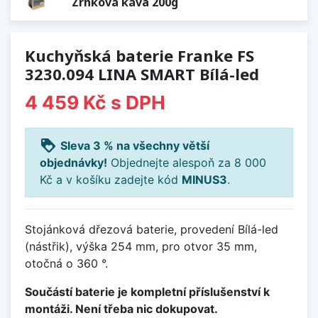
Zrnková káva 200g
Kuchyňská baterie Franke FS
3230.094 LINA SMART Bílá-led
4 459 Kč
s DPH
loyalty
Sleva 3 % na všechny větší
objednávky!
Objednejte alespoň za 8 000
Kč a v košíku zadejte kód
MINUS3
.
Stojánková dřezová baterie, provedení Bílá-led
(nástřik), výška 254 mm, pro otvor 35 mm,
otočná o 360 °.
Součástí baterie je kompletní příslušenství k
montáži. Není třeba nic dokupovat.