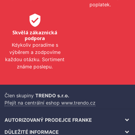
poplatek.
verified_user
Skvělá zákaznická
podpora
Kdykoliv poradíme s
výběrem a zodpovíme
každou otázku. Sortiment
známe poslepu.
Člen skupiny
TRENDO s.r.o.
Přejít na centrální eshop www.trendo.cz
AUTORIZOVANÝ PRODEJCE FRANKE
DŮLEŽITÉ INFORMACE