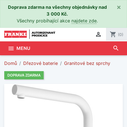
×
Doprava zdarma na všechny objednávky nad
3 000 Kč.
Všechny probíhající akce
najdete zde
.

shopping_cart
(0)
search

MENU
Domů
Dřezové baterie
Granitové bez sprchy
DOPRAVA ZDARMA