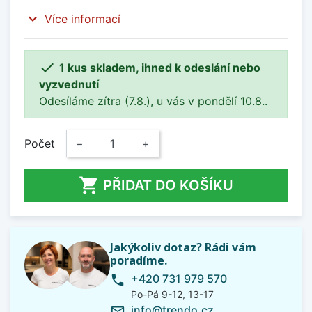
expand_more
Více informací

1 kus skladem, ihned k odeslání nebo
vyzvednutí
Odesíláme zítra (7.8.), u vás v pondělí 10.8..
Počet
−
+

PŘIDAT DO KOŠÍKU
Jakýkoliv dotaz? Rádi vám
poradíme.
+420 731 979 570
phone
Po-Pá 9-12, 13-17
info@trendo.cz
mail_outline