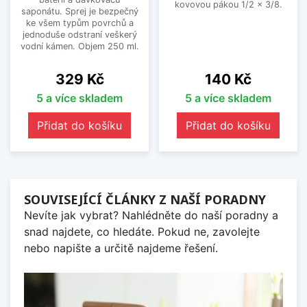
kovovou pákou 1/2 x 3/8.
saponátu. Sprej je bezpečný
ke všem typům povrchů a
jednoduše odstraní veškerý
vodní kámen. Objem 250 ml.
Cena
Cena
329 Kč
140 Kč
5 a více skladem
5 a více skladem
Přidat do košíku
Přidat do košíku
SOUVISEJÍCÍ ČLÁNKY Z NAŠÍ PORADNY
Nevíte jak vybrat? Nahlédněte do naší poradny a
snad najdete, co hledáte. Pokud ne, zavolejte
nebo napište a určitě najdeme řešení.