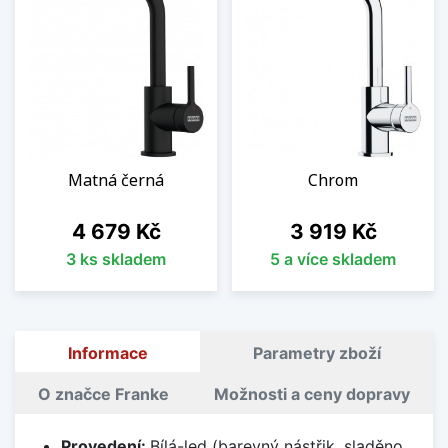
Matná černá
Chrom
Cena
Cena
4 679 Kč
3 919 Kč
3 ks skladem
5 a více skladem
Informace
Parametry zboží
O značce Franke
Možnosti a ceny dopravy
Provedení:
Bílá-led (barevný nástřik, sladěno