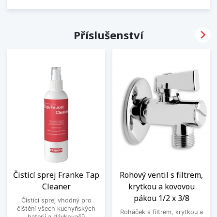

Příslušenství
Čisticí sprej Franke Tap
Rohový ventil s filtrem,
Cleaner
krytkou a kovovou
pákou 1/2 x 3/8
Čistící sprej vhodný pro
čištění všech kuchyňských
Roháček s filtrem, krytkou a
baterií a dávkovačů